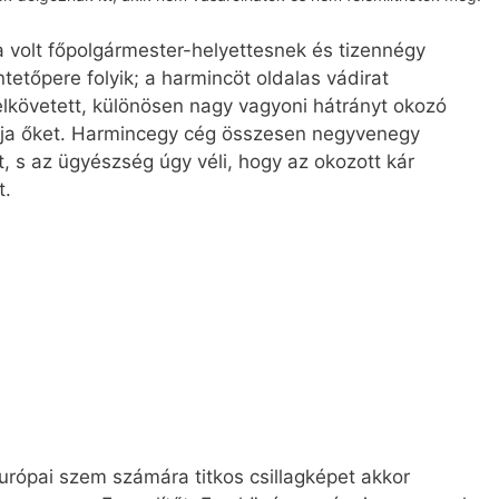
 volt főpolgármester-helyettesnek és tizennégy
etőpere folyik; a harmincöt oldalas vádirat
lkövetett, különösen nagy vagyoni hátrányt okozó
ítja őket. Harmincegy cég összesen negyvenegy
, s az ügyészség úgy véli, hogy az okozott kár
t.
európai szem számára titkos csillagképet akkor