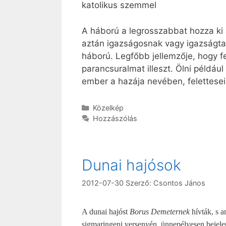
katolikus szemmel
A háború a legrosszabbat hozza ki 
aztán igazságosnak vagy igazságta
háború. Legfőbb jellemzője, hogy fel
parancsuralmat illeszt. Ölni példá
ember a hazája nevében, felettesei
Kategória
Közelkép
Hozzászólás
Dunai hajósok
2012-07-30
Szerző:
Csontos János
A
dunai hajóst
Borus Demeternek
hívták, s 
sigmaringeni versenyén, ünnepélyesen bejelen