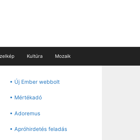
zelkép
Kultúra
Mozaik
• Új Ember webbolt
• Mértékadó
• Adoremus
• Apróhirdetés feladás