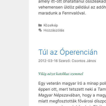
amely itt-ott óhatatlanul összeaka
vehemensen üldöz például az adóhi
maradunk a Fennvalóval.
Kategória
Közelkép
Hozzászólás
Túl az Óperencián
2012-03-16
Szerző:
Csontos János
Világ-nézet katolikus szemmel
Egy veterán magyar író a minap po
éppen ott, mert tetszett neki a
Tam
Magyar Népszavában,
hogy a magya
miatt megfosztották fővárosi díszpo