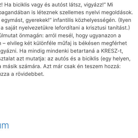
z! Ha biciklis vagy és autóst látsz, vigyázz!” Mi
pagandában is léteznek szellemes nyelvi megoldások.
 egymást, gyerekek!” infantilis közhelyességén. (Ilyen
 saját nyelvezetükre lefordítani a krisztusi tanítást.)
túlmutat önmagán: arról mesél, hogy ugyanazon a
 – elvileg két különféle műfaj is békésen megférhet
igyázni. Ha mindig mindenki betartaná a KRESZ-t,
talat azt mutatja: az autós és a biciklis (egy helyen,
t a másik számára. Azt már csak én teszem hozzá:
húzza a rövidebbet.
um