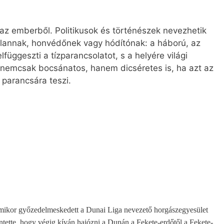
az emberből. Politikusok és történészek nevezhetik
lannak, honvédőnek vagy hódítónak: a háború, az
függeszti a tízparancsolatot, s a helyére világi
ul nemcsak bocsánatos, hanem dicséretes is, ha azt az
 parancsára teszi.
amikor győzedelmeskedett a Dunai Liga nevezető horgászegyesület
tette, hogy végig kíván hajózni a Dunán a Fekete-erdőtől a Fekete-