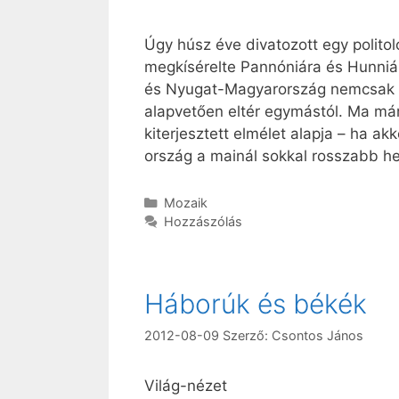
Úgy húsz éve divatozott egy polito
megkísérelte Pannóniára és Hunniára
és Nyugat-Magyarország nemcsak gaz
alapvetően eltér egymástól. Ma már 
kiterjesztett elmélet alapja – ha akko
ország a mainál sokkal rosszabb he
Kategória
Mozaik
Hozzászólás
Háborúk és békék
2012-08-09
Szerző:
Csontos János
Világ-nézet