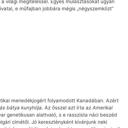
d a világi megítéléssel. Egyes mulasztásokat ugyan
vatal, e műfajban jobbára mégis „négyszemközt”
litikai menedékjogért folyamodott Kanadában. Azért
ás bátya kunyhója.
Az ősszel azt írta az
Amerikai
r genetikusan alattvaló, s e rasszista náci beszéd
lgári címétől. Jó keresztényként kívánjunk neki