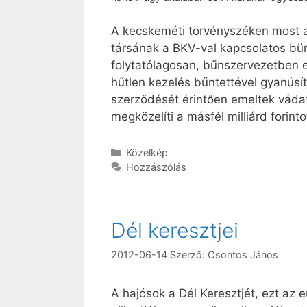
A kecskeméti törvényszéken most a
társának a BKV-val kapcsolatos bünt
folytatólagosan, bűnszervezetben e
hűtlen kezelés bűntettével gyanús
szerződését érintően emeltek vádat
megközelíti a másfél milliárd forinto
Kategória
Közelkép
Hozzászólás
Dél keresztjei
2012-06-14
Szerző:
Csontos János
A hajósok a Dél Keresztjét, ezt az 