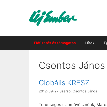
Kilépés
a
tartalomba
Előfizetés és támogatás
Hírek
E
Csontos János
Globális KRESZ
2012-09-27
Szerző:
Csontos János
Tehetséges színművésznőnk, Marozs