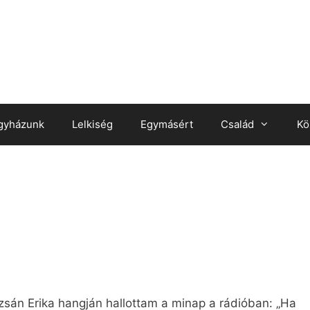
gyházunk
Lelkiség
Egymásért
Család
Kö
án Erika hangján hallottam a minap a rádióban: „Ha