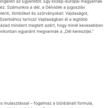
 tengeren az Egyenlítőt. Egy közép-európai magyarnak
z. Számunkra a dél, a Délvidék a jugoszláv
elenti, tömböket és szórványokat: Vajdaságot,
 Szerbiához tartozó Vajdaságban él a legtöbb
zázad mindent megtett azért, hogy minél kevesebben
enkorban egyaránt megvannak a „Dél keresztjei.”
 és mulasztással – fogalmaz a bűnbánati formula,