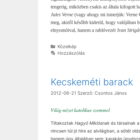
tengerig, miközben csakis az általa kifogott h
Jules Verne
(vagy ahogy mi ismerjük: Verne 
meg, akiről később kiderül, hogy valójában 
elnyomóival, hanem a rablóvezér
Ivan Strig
Kategória
Közelkép
Hozzászólás
Kecskeméti barack
2012-06-21
Szerző:
Csontos János
Világ-nézet katolikus szemmel
Tiltakoztak
Hagyó Miklósnak
és társainak 
nincsen túl jó híre az alvilágban, a sötét o
hanem úgy általában sem: karakán ügyészek