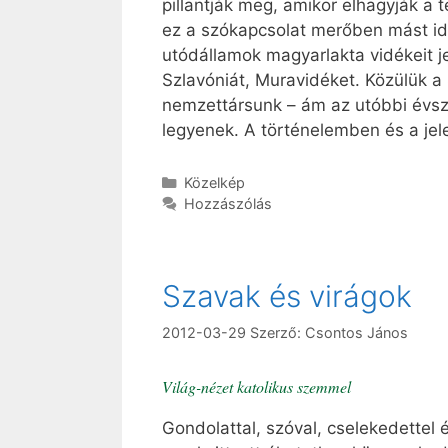
pillantják meg, amikor elhagyják a
ez a szókapcsolat merőben mást idé
utódállamok magyarlakta vidékeit j
Szlavóniát, Muravidéket. Közülük a
nemzettársunk – ám az utóbbi évs
legyenek. A történelemben és a jel
Kategória
Közelkép
Hozzászólás
Szavak és virágok
2012-03-29
Szerző:
Csontos János
Világ-nézet katolikus szemmel
Gondolattal, szóval, cselekedettel