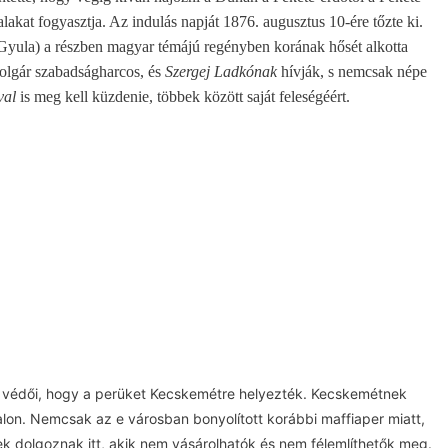
alakat fogyasztja. Az indulás napját 1876. augusztus 10-ére tőzte ki.
Gyula) a részben magyar témájú regényben korának hősét alkotta
bolgár szabadságharcos, és
Szergej Ladkónak
hívják, s nemcsak népe
ával
is meg kell küzdenie, többek között saját feleségéért.
a védői, hogy a perüket Kecskemétre helyezték. Kecskemétnek
ldalon. Nemcsak az e városban bonyolított korábbi maffiaper miatt,
 dolgoznak itt, akik nem vásárolhatók és nem félemlíthetők meg.