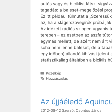
autós vagy és biciklist látsz, vigyáz
tagadás: a baleset-megelőzési pro
Ez itt például túlmutat a „Szeressük
az, ha a slágerszövegírók próbálják a
Az idézett rádiós szlogen ugyanis 
terepen – ez esetben az aszfaltúton
egymás mellett, de azért nem árt v
soha nem lenne baleset; de a tapasz
egy időben) állandó kihívást jelen
statisztikailag általában a biciklis 
Kategória
Közelkép
Hozzászólás
Az újjáéledő Aquinc
2012-08-12
Szerző:
Csontos János