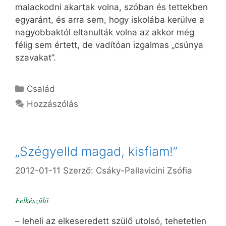
malackodni akartak volna, szóban és tettekben
egyaránt, és arra sem, hogy iskolába kerülve a
nagyobbaktól eltanulták volna az akkor még
félig sem értett, de vadítóan izgalmas „csúnya
szavakat”.
Kategória
Család
Hozzászólás
„Szégyelld magad, kisfiam!”
2012-01-11
Szerző:
Csáky-Pallavicini Zsófia
Felkészülő
– leheli az elkeseredett szülő utolsó, tehetetlen