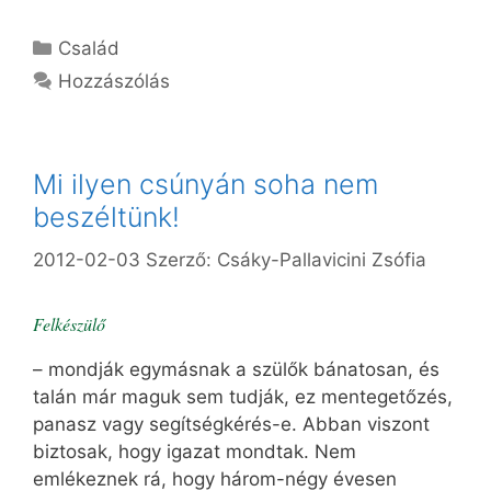
Kategória
Család
Hozzászólás
Mi ilyen csúnyán soha nem
beszéltünk!
2012-02-03
Szerző:
Csáky-Pallavicini Zsófia
Felkészülő
– mondják egymásnak a szülők bánatosan, és
talán már maguk sem tudják, ez mentegetőzés,
panasz vagy segítségkérés-e. Abban viszont
biztosak, hogy igazat mondtak. Nem
emlékeznek rá, hogy három-négy évesen