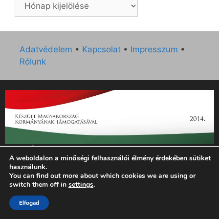
Archívum
Adatvédelem
•
Kapcsolat
•
Impresszum
•
Rólunk
„Az Új Ember katolikus hetilap 2014. évi működésének
A weboldalon a minőségi felhasználói élmény érdekében sütiket
támogatását az EGYH-KCP-14-P-0121 sz. támogatási
használunk.
szerződés keretében 3 000 000 Ft összegben támogatta az
You can find out more about which cookies we are using or
Emberi Erőforrások Minisztériuma.”
switch them off in
settings
.
© 2026 Magyar Kurír - Új Ember
• Készült
GeneratePress
Elfogad