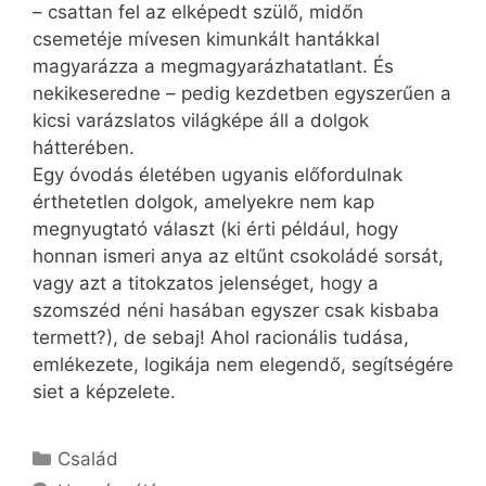
– csattan fel az elképedt szülő, midőn
csemetéje mívesen kimunkált hantákkal
magyarázza a megmagyarázhatatlant. És
nekikeseredne – pedig kezdetben egyszerűen a
kicsi varázslatos világképe áll a dolgok
hátterében.
Egy óvodás életében ugyanis előfordulnak
érthetetlen dolgok, amelyekre nem kap
megnyugtató választ (ki érti például, hogy
honnan ismeri anya az eltűnt csokoládé sorsát,
vagy azt a titokzatos jelenséget, hogy a
szomszéd néni hasában egyszer csak kisbaba
termett?), de sebaj! Ahol racionális tudása,
emlékezete, logikája nem elegendő, segítségére
siet a képzelete.
Kategória
Család