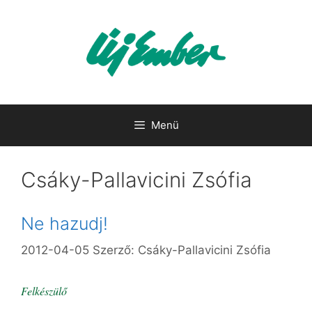
Kilépés
a
tartalomba
Menü
Csáky-Pallavicini Zsófia
Ne hazudj!
2012-04-05
Szerző:
Csáky-Pallavicini Zsófia
Felkészülő