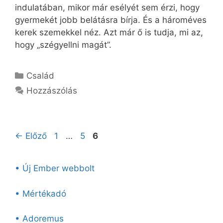
indulatában, mikor már esélyét sem érzi, hogy
gyermekét jobb belátásra bírja. És a hároméves
kerek szemekkel néz. Azt már ő is tudja, mi az,
hogy „szégyellni magát”.
Kategória
Család
Hozzászólás
Oldal
Oldal
Oldal
←
Előző
1
…
5
6
• Új Ember webbolt
• Mértékadó
• Adoremus