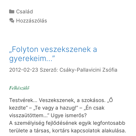
Kategória
Család
Hozzászólás
„Folyton veszekszenek a
gyerekeim…”
2012-02-23
Szerző:
Csáky-Pallavicini Zsófia
Felkészülő
Testvérek… Veszekszenek, a szokásos. „Ő
kezdte” – „Te vagy a hazug!” – „Én csak
visszaütöttem…” Ugye ismerős?
A személyiség fejlődésének egyik legfontosabb
területe a társas, kortárs kapcsolatok alakulása.