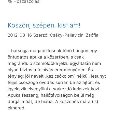
Hozzászólás
Köszönj szépen, kisfiam!
2012-03-16
Szerző:
Csáky-Pallavicini Zsófia
– harsogja magabiztosnak tűnő hangon egy
öntudatos apuka a közértben, s csak
megránduló szemöldöke jelzi: egyáltalán nem
olyan biztos a felhívás eredményében. És
tényleg: jól nevelt „kezicsókolom” nélkül, lesunyt
fejjel csoszogó óvodás surran be az ajtón, és
igyekszik elvegyülni a sorkezdő kekszek közt.
Apuka feszeng, hallótávolságon belül még
dorgálja fiát, de hiába. A köszönés mára (is)
elmarad.