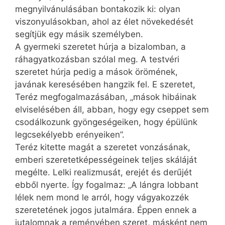
megnyilvánulásában bontakozik ki: olyan
viszonyulásokban, ahol az élet növekedését
segítjük egy másik személyben.
A gyermeki szeretet húrja a bizalomban, a
ráhagyatkozásban szólal meg. A testvéri
szeretet húrja pedig a mások örömének,
javának keresésében hangzik fel. E szeretet,
Teréz megfogalmazásában, „mások hibáinak
elviselésében áll, abban, hogy egy cseppet sem
csodálkozunk gyöngeségeiken, hogy épülünk
legcsekélyebb erényeiken”.
Teréz kitette magát a szeretet vonzásának,
emberi szeretetképességeinek teljes skáláját
megélte. Lelki realizmusát, erejét és derűjét
ebből nyerte. Így fogalmaz: „A lángra lobbant
lélek nem mond le arról, hogy vágyakozzék
szeretetének jogos jutalmára. Éppen ennek a
jutalomnak a reményében szeret, másként nem