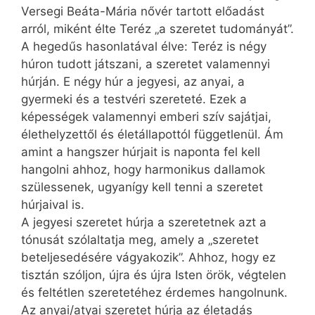
Versegi Beáta-Mária nővér tartott előadást
arról, miként élte Teréz „a szeretet tudományát”.
A hegedűs hasonlatával élve: Teréz is négy
húron tudott játszani, a szeretet valamennyi
húrján. E négy húr a jegyesi, az anyai, a
gyermeki és a testvéri szereteté. Ezek a
képességek valamennyi emberi szív sajátjai,
élethelyzettől és életállapottól függetlenül. Ám
amint a hangszer húrjait is naponta fel kell
hangolni ahhoz, hogy harmonikus dallamok
szülessenek, ugyanígy kell tenni a szeretet
húrjaival is.
A jegyesi szeretet húrja a szeretetnek azt a
tónusát szólaltatja meg, amely a „szeretet
beteljesedésére vágyakozik”. Ahhoz, hogy ez
tisztán szóljon, újra és újra Isten örök, végtelen
és feltétlen szeretetéhez érdemes hangolnunk.
Az anyai/atyai szeretet húrja az életadás