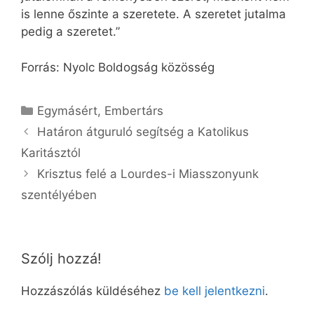
is lenne őszinte a szeretete. A szeretet jutalma
pedig a szeretet.”
Forrás: Nyolc Boldogság közösség
Kategória
Egymásért
,
Embertárs
Határon átguruló segítség a Katolikus
Karitásztól
Krisztus felé a Lourdes-i Miasszonyunk
szentélyében
Szólj hozzá!
Hozzászólás küldéséhez
be kell jelentkezni
.