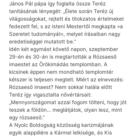
János Pál pápa így foglalta össze Teréz
tanításának lényegét: „Élete során Teréz új
világosságokat, rejtett és titokzatos értelmeket
fedezett fel, s az isteni Mestertől megkapta »a
Szeretet tudományát«, melyet írásaiban nagy
eredetiséggel mutatott be.”
Idén két egymást követő napon, szeptember
29-én és 30-án is megtartották a Rózsaeső
imaestet az Örökimádás templomban. A
kicsinek éppen nem mondható templomtér
kétszer is teljesen megtelt. Miért az elnevezés:
Rózsaeső imaest? Nem sokkal halála előtt
Teréz így vigasztalta nővértársait:
„Mennyországomat azzal fogom tölteni, hogy jót
teszek a földön… meglátjátok, olyan lesz, mint
egy rózsaeső.”
A Nyolc Boldogság közösség karizmájának
egyik alappillére a Kár­mel lelkisége, és Kis