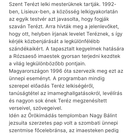
Szent Terézt lelki mesterüknek tartják. 1992-
ben, Lisieux-ben, a közösség lelkigyakorlatán
az egyik testvér azt javasolta, hogy fogják
szaván Terézt. Arra hívták meg a jelenlevőket,
hogy ott, helyben írjanak levelet Teréznek, s így
kérjék közbenjárását a legkülönfélébb
szándékaikért. A tapasztalt kegyelmek hatására
a Rózsaeső imaestek gyorsan terjedni kezdtek
a világ legkülönbözőbb pontjain.
Magyarországon 1996 óta szervezik meg ezt az
ünnepi eseményt. A programban mindig
szerepel előadás Teréz lelkiségéről,
tanúságtétel az imameghallgatásokról, levélírás
és nagyon sok ének Teréz megzenésített
verseivel, szövegeivel.
Idén az Örökimádás templomban Nagy Bálint
jezsuita szerzetes pap volt a szombati ünnepi
szentmise főcelebránsa, az imaesteken pedig