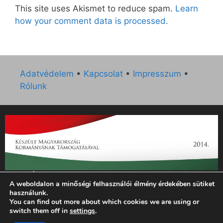
This site uses Akismet to reduce spam.
Learn
how your comment data is processed.
Adatvédelem
•
Kapcsolat
•
Impresszum
•
Rólunk
„Az Új Ember katolikus hetilap 2014. évi működésének
A weboldalon a minőségi felhasználói élmény érdekében sütiket
támogatását az EGYH-KCP-14-P-0121 sz. támogatási
használunk.
szerződés keretében 3 000 000 Ft összegben támogatta az
You can find out more about which cookies we are using or
Emberi Erőforrások Minisztériuma.”
switch them off in
settings
.