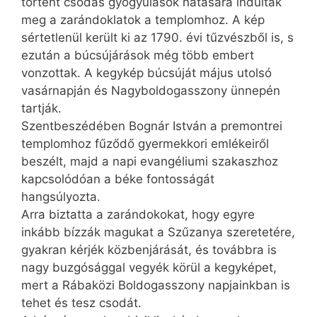
történt csodás gyógyulások hatására indultak
meg a zarándoklatok a templomhoz. A kép
sértetlenül került ki az 1790. évi tűzvészből is, s
ezután a búcsújárások még több embert
vonzottak. A kegykép búcsúját május utolsó
vasárnapján és Nagyboldogasszony ünnepén
tartják.
Szentbeszédében Bognár István a premontrei
templomhoz fűződő gyermekkori emlékeiről
beszélt, majd a napi evangéliumi szakaszhoz
kapcsolódóan a béke fontosságát
hangsúlyozta.
Arra biztatta a zarándokokat, hogy egyre
inkább bízzák magukat a Szűzanya szeretetére,
gyakran kérjék közbenjárását, és továbbra is
nagy buzgósággal vegyék körül a kegyképet,
mert a Rábaközi Boldogasszony napjainkban is
tehet és tesz csodát.