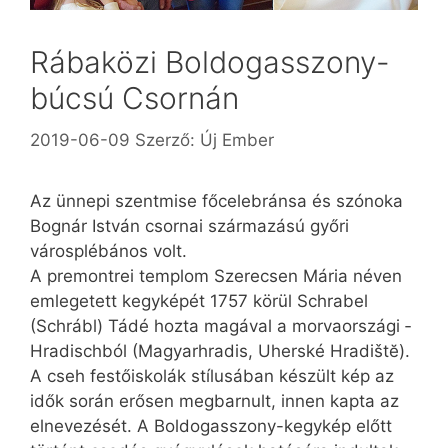
Rábaközi Boldogasszony-
búcsú Csornán
2019-06-09
Szerző:
Új Ember
Az ünnepi szentmise főcelebránsa és szónoka
Bognár István csornai származású győri
városplébános volt.
A premontrei templom Szerecsen Mária néven
emlegetett kegyképét 1757 körül Schrabel
(Schrábl) Tádé hozta magával a morvaországi ­
Hradischból (Magyarhradis, Uhers­ké Hradištĕ).
A cseh festőiskolák stílusában készült kép az
idők során erősen megbarnult, innen kapta az
elnevezését. A Boldogasszony-kegykép előtt