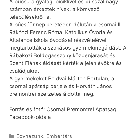
A búcsúra gyalog, biciklivel és busszal nagy
számban érkeztek hívek, a környező
településekről is.
A búcsúünnep keretében délután a csornai II.
Rákóczi Ferenc Római Katolikus Óvoda és
Általános Iskola óvodásai részvételével
megtartották a szokásos gyermekmegáldást. A
Rábaközi Boldogasszony közbenjárását és
Szent Fiának áldását kérték a jelenlévőkre és
családjukra.
A gyermekeket Boldvai Márton Bertalan, a
csornai apátság perjele és Horváth János
premontrei szerzetes áldotta meg.
Forrás és fotó: Csornai Premontrei Apátság
Facebook-oldala
Kategória
Egyházunk
,
Embertárs