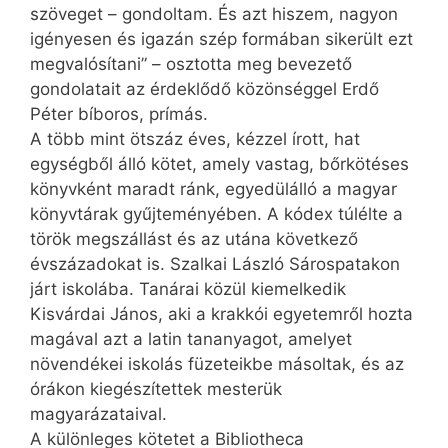
szöveget – gondoltam. És azt hiszem, nagyon
igényesen és igazán szép formában sikerült ezt
megvalósítani” – osztotta meg bevezető
gondolatait az érdeklődő közönséggel Erdő
Péter bíboros, prímás.
A több mint ötszáz éves, kézzel írott, hat
egységből álló kötet, amely vastag, bőrkötéses
könyvként maradt ránk, egyedülálló a magyar
könyvtárak gyűjteményében. A kódex túlélte a
török megszállást és az utána következő
évszázadokat is. Szalkai László Sárospatakon
járt iskolába. Tanárai közül kiemelkedik
Kisvárdai János, aki a krakkói egyetemről hozta
magával azt a latin tananyagot, amelyet
növendékei iskolás füzeteikbe másoltak, és az
órákon kiegészítettek mesterük
magyarázataival.
A különleges kötetet a Bibliotheca