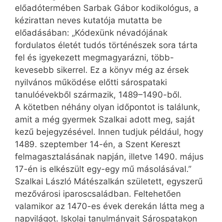
előadótermében Sarbak Gábor kodikológus, a
kézirattan neves kutatója mutatta be
előadásában: „Kódexünk névadójának
fordulatos életét tudós történészek sora tárta
fel és igyekezett megmagyarázni, több-
kevesebb sikerrel. Ez a könyv még az érsek
nyilvános működése előtti sárospataki
tanulóévekből származik, 1489–1490-ből.
A kötetben néhány olyan időpontot is találunk,
amit a még gyermek Szalkai adott meg, saját
kezű bejegyzésével. Innen tudjuk például, hogy
1489. szeptember 14-én, a Szent Kereszt
felmagasztalásának napján, illetve 1490. május
17-én is elkészült egy-egy mű másolásával.”
Szalkai László Mátészalkán született, egyszerű
mezővárosi iparoscsaládban. Feltehetően
valamikor az 1470-es évek derekán látta meg a
napvilágot. Iskolai tanulmányait Sárospatakon