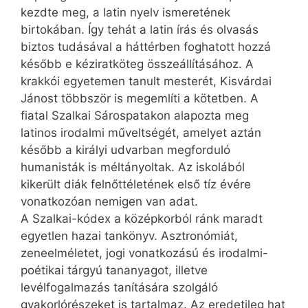
kezdte meg, a latin nyelv ismeretének
birtokában. Így tehát a latin írás és olvasás
biztos tudásával a háttérben foghatott hozzá
később e kéziratköteg összeállításához. A
krakkói egyetemen tanult mesterét, Kisvárdai
Jánost többször is megemlíti a kötetben. A
fiatal Szalkai Sárospatakon alapozta meg
latinos irodalmi műveltségét, amelyet aztán
később a királyi udvarban megforduló
humanisták is méltányoltak. Az iskolából
kikerült diák felnőttéletének első tíz évére
vonatkozóan nemigen van adat.
A Szalkai-kódex a középkorból ránk maradt
egyetlen hazai tankönyv. Asztronómiát,
zeneelméletet, jogi vonatkozású és irodalmi-
poétikai tárgyú tananyagot, illetve
levélfogalmazás tanítására szolgáló
gyakorlórészeket is tartalmaz. Az eredetileg hat