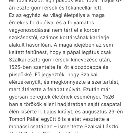
és 1524 között egri püspök volt. 1524. május 6-
án esztergomi érsek és főkancellár lett.
Ez az egyházi és világi életpálya a maga
érdekes fordulóival és a folyamatos
vagyonosodással nem tért el a korban
szokásostól, számos kortársának karrierje
alakult hasonlóan. A maga idejében az sem
keltett feltűnést, hogy a pápai legátus csak
Szalkai esztergomi érseki kinevezése után,
1525-ben szentelte fel őt áldozópappá és
püspökké. Följegyezték, hogy Szalkai
elérzékenyült, és megkönnyezte a szertartást,
mert átérezte a feladat súlyát. Ezután már
gyorsan peregtek életének eseményei. 1526-
ban a törökök elleni hadjáratban saját csapatai
élén kísérte II. Lajos királyt, és augusztus 29-én
Tomori Pállal együtt ő is életét vesztette a
mohácsi csatában – ismertette Szalkai László