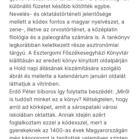
különálló füzetet később kötötték egybe.
Nevelés- és oktatástörténeti jelentősége
mellett a kódex fontos a magyar nyelvészet, a
zene-, illetve az orvostörténet, a középlatin
filológia és a paleográfia számára is. A tankönyv
legkorábban keletkezett része asztronómiai
tárgyú. A Esztergomi Főszékesegyházi Könyvtár
kiállításán az eredeti könyv kinyitott oldalpárján
a Hold napi állásának kiszámítására szolgáló
ábrát és mellette a kalendárium januári oldalát
láthatjuk a vitrinben.
Erdő Péter bíboros így folytatta beszédét: „Miről
is tudósít minket ez a könyv? Kétségtelen, hogy
arról ad körképet, amit a sárospataki városi
iskolában oktattak. Annak idején azért
foglalkoztam ezzel a kódexszel, mert a
gyerekeknek az 1400-as évek Magyarországán
még kánonjogot is tanítottak valamilyen szinten.