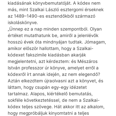
kiadásának könyvbemutatóját. A kódex nem
más, mint Szalkai László esztergomi érseknek
az 1489–1490-es esztendőkből származó
iskoláskönyve.
„Ünnep ez a nap minden szempontból. Olyan
értéket mutathatunk be, amiről a jelenlévők
hosszú évek óta mindnyájan tudtak. Jómagam,
amikor először hallottam, hogy a Szalkai-
kódexet fakszimile kiadásban akarják
megjelentetni, azt kérdeztem: és Mészáros
István professzor úr könyve, amelyet erről a
kódexről írt annak idején, az nem elegendő?
Aztán elkezdtem újraolvasni azt a könyvet, és
láttam, hogy csupán egy-egy idézetet
tartalmaz. Alapos, kiértékelő bemutatás,
sokféle következtetéssel, de nem a Szalkai-
kódex teljes szövege. Hát akkor itt az alkalom,
hogy megpróbáljuk kinyomtatni a teljes