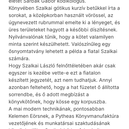
életét Sarbak Gábor kodikológus.
Könyvében Szalkai gótikus kurzív betűkkel írta a
sorokat, a középkorban használt vörössel, az
úgynevezett rubrummal emelte ki a lényeget, és
üres területeket hagyott a későbbi díszítésnek.
Nyilvánvalónak tűnik, hogy a kötet valamilyen
minta szerint készülhetett. Valószínűleg egy
ősnyomtatvány lehetett a példa a fiatal Szalkai
számára.
Hogy Szalkai László felnőttéletében akár csak
egyszer is kezébe vette-e ezt a fiatalon
készített jegyzetét, azt nem tudhatjuk. Annyi
azonban feltehető, hogy a hat füzetet ő állította
sorrendbe, és ő adott megbízást a
könyvkötőnek, hogy kösse egy korpuszba.
A mai modern technikának, pontosabban
Kelemen Eörsnek, a Pytheas Könyvmanufaktúra
vezetőjének és munkatársai szaktudásának