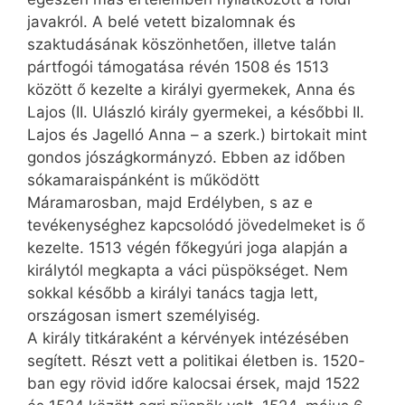
javakról. A belé vetett bizalomnak és
szaktudásának köszönhetően, illetve talán
pártfogói támogatása révén 1508 és 1513
között ő kezelte a királyi gyermekek, Anna és
Lajos (II. Ulászló király gyermekei, a későbbi II.
Lajos és Jagelló Anna – a szerk.) birtokait mint
gondos jószágkormányzó. Ebben az időben
sókamaraispánként is működött
Máramarosban, majd Erdélyben, s az e
tevékenységhez kapcsolódó jövedelmeket is ő
kezelte. 1513 végén főkegyúri joga alapján a
királytól megkapta a váci püspökséget. Nem
sokkal később a királyi tanács tagja lett,
országosan ismert személyiség.
A király titkáraként a kérvények intézésében
segített. Részt vett a politikai életben is. 1520-
ban egy rövid időre kalocsai érsek, majd 1522