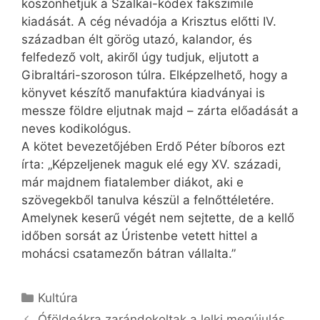
köszönhetjük a Szalkai-kódex fakszimile
kiadását. A cég névadója a Krisztus előtti IV.
században élt görög utazó, kalandor, és
felfedező volt, akiről úgy tudjuk, eljutott a
Gibraltári-szoroson túlra. Elképzelhető, hogy a
könyvet készítő manufaktúra kiadványai is
messze földre eljutnak majd – zárta előadását a
neves kodikológus.
A kötet bevezetőjében Erdő Péter bíboros ezt
írta: „Képzeljenek maguk elé egy XV. századi,
már majdnem fiatalember diákot, aki e
szövegekből tanulva készül a felnőttéletére.
Amelynek keserű végét nem sejtette, de a kellő
időben sorsát az Úristenbe vetett hittel a
mohácsi csatamezőn bátran vállalta.”
Kategória
Kultúra
Óföldeákra zarándokoltak a lelki megújulás