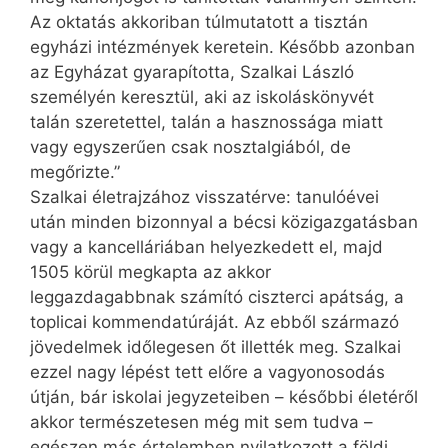
Az oktatás akkoriban túlmutatott a tisztán
egyházi intézmények keretein. Később azonban
az Egyházat gyarapította, Szalkai László
személyén keresztül, aki az iskoláskönyvét
talán szeretettel, talán a hasznossága miatt
vagy egyszerűen csak nosztalgiából, de
megőrizte.”
Szalkai életrajzához visszatérve: tanulóévei
után minden bizonnyal a bécsi köz­igazgatásban
vagy a kan­­celláriában helyezkedett el, majd
1505 körül megkapta az akkor
leggazdagabbnak számító ciszterci apátság, a
toplicai kommen­da­túráját. Az ebből származó
jövedelmek időlegesen őt illették meg. Szalkai
ezzel nagy lépést tett előre a vagyonosodás
útján, bár iskolai jegyzeteiben – későbbi életéről
akkor természetesen még mit sem tudva –
egészen más értelemben nyilatkozott a földi