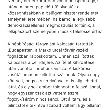
Néhány héttel korábban volt a pócspetri ügy, s
utána minden pap előtt fölolvasták a
községházakban a belügyminiszter rendeletét,
amelynek értelmében, ha bárhol a legkisebb
demokráciaellenes megmozdulás történik, a
lelkipásztort személyében teszik felelőssé érte.”
A népbírósági tárgyalást Kalocsán tartották.
„Budapesten, a Markó utcai törvényszéki
fogházban raboskodtam. Onnan szállítottak
Kalocsára a per idejére. Az ítélet kihirdetése
után vonattal indultunk vissza. A kiskőrösi
vasútállomáson kellett átszállnunk. Olyan nagy
köd volt, hogy a szerelvényeket is alig lehetett
látni, és oly sok ember tolongott a felszállásnál,
hogy egyszer csak azt vettem észre,
fogolykísérőm nincs sehol. Ott álltam, és a
bilincstől eltekintve szabad voltam! Egy pillanat