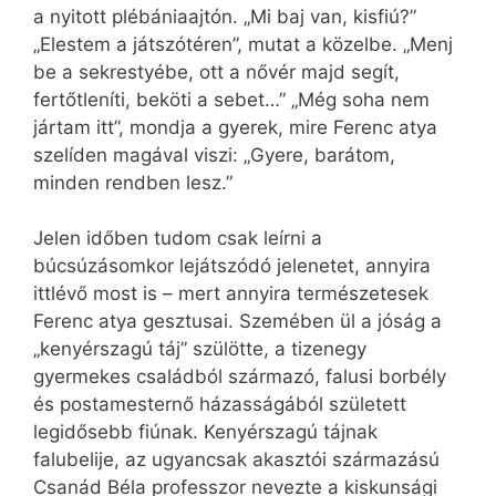
a nyitott plébániaajtón. „Mi baj van, kisfiú?”
„Elestem a játszótéren”, mutat a közelbe. „Menj
be a sekrestyébe, ott a nővér majd segít,
fertőtleníti, beköti a sebet…” „Még soha nem
jártam itt”, mondja a gyerek, mire Ferenc atya
szelíden magával viszi: „Gyere, barátom,
minden rendben lesz.”
Jelen időben tudom csak leírni a
búcsúzásomkor lejátszódó jelenetet, annyira
ittlévő most is – mert annyira természetesek
Ferenc atya gesztusai. Szemében ül a jóság a
„kenyérszagú táj” szülötte, a tizenegy
gyermekes családból származó, falusi borbély
és postamesternő házasságából született
legidősebb fiúnak. Kenyérszagú tájnak
falubelije, az ugyancsak akasztói származású
Csanád Béla professzor nevezte a kiskunsági