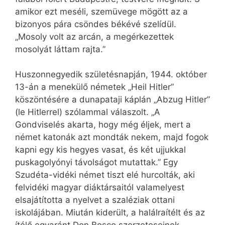
amikor ezt meséli, szemüvege mögött az a
bizonyos pára csöndes békévé szelídül.
„Mosoly volt az arcán, a megérkezettek
mosolyát láttam rajta.”
Huszonnegyedik születésnapján, 1944. október
13-án a menekülő németek „Heil Hitler”
köszöntésére a dunapataji káplán „Abzug Hitler”
(le Hitlerrel) szólammal válaszolt. „A
Gondviselés akarta, hogy még éljek, mert a
német katonák azt mondták nekem, majd fogok
kapni egy kis hegyes vasat, és két ujjukkal
puskagolyónyi távolságot mutattak.” Egy
Szudéta-vidéki német tiszt elé hurcolták, aki
felvidéki magyar diáktársaitól valamelyest
elsajátította a nyelvet a szaléziak ottani
iskolájában. Miután kiderült, a halálraítélt és az