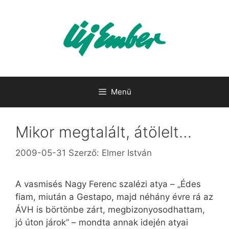
Kilépés
a
tartalomba
Menü
Mikor megtalált, átölelt…
2009-05-31
Szerző:
Elmer István
A vasmisés Nagy Ferenc szalézi atya – „Édes
fiam, miután a Gestapo, majd néhány évre rá az
ÁVH is börtönbe zárt, megbizonyosodhattam,
jó úton járok” – mondta annak idején atyai