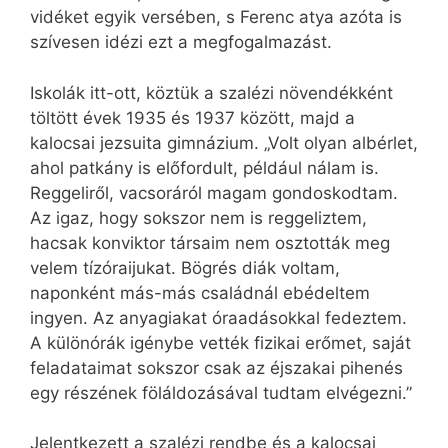
vidéket egyik versében, s Ferenc atya azóta is
szívesen idézi ezt a megfogalmazást.
Iskolák itt-ott, köztük a szalézi növendékként
töltött évek 1935 és 1937 között, majd a
kalocsai jezsuita gimnázium. „Volt olyan albérlet,
ahol patkány is előfordult, például nálam is.
Reggeliről, vacsoráról magam gondoskodtam.
Az igaz, hogy sokszor nem is reggeliztem,
hacsak konviktor társaim nem osztották meg
velem tízóraijukat. Bögrés diák voltam,
naponként más-más családnál ebédeltem
ingyen. Az anyagiakat óraadásokkal fedeztem.
A különórák igénybe vették fizikai erőmet, saját
feladataimat sokszor csak az éjszakai pihenés
egy részének föláldozásával tudtam elvégezni.”
Jelentkezett a szalézi rendbe és a kalocsai