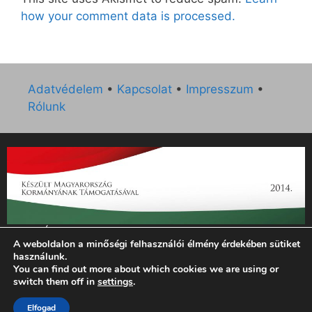
how your comment data is processed.
Adatvédelem
•
Kapcsolat
•
Impresszum
•
Rólunk
„Az Új Ember katolikus hetilap 2014. évi működésének
A weboldalon a minőségi felhasználói élmény érdekében sütiket
támogatását az EGYH-KCP-14-P-0121 sz. támogatási
használunk.
szerződés keretében 3 000 000 Ft összegben támogatta az
You can find out more about which cookies we are using or
Emberi Erőforrások Minisztériuma.”
switch them off in
settings
.
© 2026 Magyar Kurír - Új Ember
• Készült
GeneratePress
Elfogad