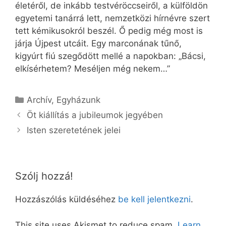
életéről, de inkább testvéröccseiről, a külföldön
egyetemi tanárrá lett, nemzetközi hírnévre szert
tett kémikusokról beszél. Ő pedig még most is
járja Újpest utcáit. Egy marconának tűnő,
kigyúrt fiú szegődött mellé a napokban: „Bácsi,
elkísérhetem? Meséljen még nekem…”
Kategória
Archív
,
Egyházunk
Öt kiállítás a jubileumok jegyében
Isten szeretetének jelei
Szólj hozzá!
Hozzászólás küldéséhez
be kell jelentkezni
.
This site uses Akismet to reduce spam.
Learn