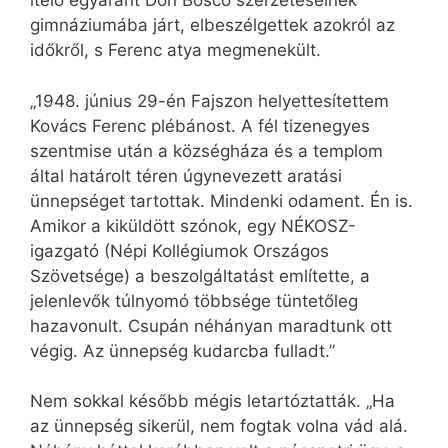
ítélő egyaránt Don Bosco szerzeteseinek
gimnáziumába járt, elbeszélgettek azokról az
időkről, s Ferenc atya megmenekült.
„1948. június 29-én Fajszon helyettesítettem
Kovács Ferenc plébánost. A fél tizenegyes
szentmise után a községháza és a templom
által határolt téren úgynevezett aratási
ünnepséget tartottak. Mindenki odament. Én is.
Amikor a kiküldött szónok, egy NÉKOSZ-
igazgató (Népi Kollégiumok Országos
Szövetsége) a beszolgáltatást említette, a
jelenlevők túlnyomó többsége tüntetőleg
hazavonult. Csupán néhányan maradtunk ott
végig. Az ünnepség kudarcba fulladt.”
Nem sokkal később mégis letartóztatták. „Ha
az ünnepség sikerül, nem fogtak volna vád alá.