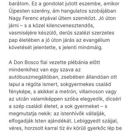
barátom. Ez a gondolat jutott eszembe, amikor
Újpesten szerény, ám hangulatos szobájában
Nagy Ferenc atyával ültem szemközt. Jó úton
járni – s a közel kilencvenesztendős,
vasmiséjére készülő, derűs szalézi szerzetes
pap életében a jó úton járás az evangélium
követését jelentette, s jelenti mindmáig.
A Don Bosco fiai vezette plébánia előtt
mindenkihez van egy szava az
autóbuszmegállóban, zsebében állandóan ott
lapul a régóta ismert, sokgyermekes család
fényképe, s akikkel a metrón, villamoson vagy
az utcán valamiképpen szóba elegyedik, dicséri
a szép családi életet, a sok gyermeket – s
megmutatja nekik: az istenhívők vállalják,
elfogadják Isten ajándékát. Lebiggyedt szájjal,
véres, horzsolt karral tíz év körüli gyerkőc lép be