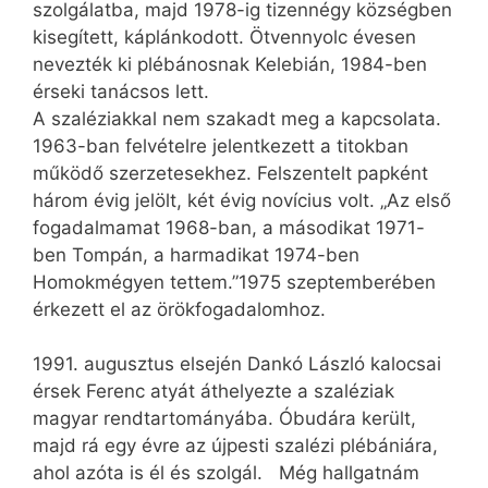
szolgálatba, majd 1978-ig tizennégy községben
kisegített, káplánkodott. Ötvennyolc évesen
nevezték ki plébánosnak Kelebián, 1984-ben
érseki tanácsos lett.
A szaléziakkal nem szakadt meg a kapcsolata.
1963-ban felvételre jelentkezett a titokban
működő szerzetesekhez. Felszentelt papként
három évig jelölt, két évig novícius volt. „Az első
fogadalmamat 1968-ban, a másodikat 1971-
ben Tompán, a harmadikat 1974-ben
Homokmégyen tettem.”1975 szeptemberében
érkezett el az örökfogadalomhoz.
1991. augusztus elsején Dankó László kalocsai
érsek Ferenc atyát áthelyezte a szaléziak
magyar rendtartományába. Óbudára került,
majd rá egy évre az újpesti szalézi plébániára,
ahol azóta is él és szolgál. Még hallgatnám