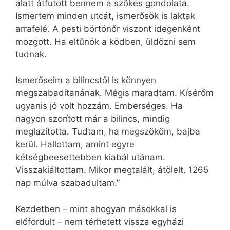
alatt átfutott bennem a szökés gondolata.
Ismertem minden utcát, ismerősök is laktak
arrafelé. A pesti börtönőr viszont idegenként
mozgott. Ha eltűnök a ködben, üldözni sem
tudnak.
Ismerőseim a bilincstől is könnyen
megszabadítanának. Mégis maradtam. Kísérőm
ugyanis jó volt hozzám. Emberséges. Ha
nagyon szorított már a bilincs, mindig
meglazította. Tudtam, ha megszököm, bajba
kerül. Hallottam, amint egyre
kétségbeesettebben kiabál utánam.
Visszakiáltottam. Mikor megtalált, átölelt. 1265
nap múlva szabadultam.”
Kezdetben – mint ahogyan másokkal is
előfordult – nem térhetett vissza egyházi