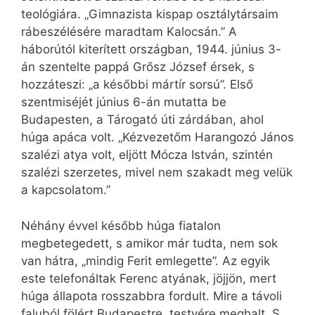
teológiára. „Gimnazista kispap osztálytársaim
rábeszélésére maradtam Kalocsán.” A
háborútól kiterített országban, 1944. június 3-
án szentelte pappá Grősz József érsek, s
hozzáteszi: „a későbbi mártír sorsú”. Első
szentmiséjét június 6-án mutatta be
Budapesten, a Tárogató úti zárdában, ahol
húga apáca volt. „Kézvezetőm Harangozó János
szalézi atya volt, eljött Mócza István, szintén
szalézi szerzetes, mivel nem szakadt meg velük
a kapcsolatom.”
Néhány évvel később húga fiatalon
megbetegedett, s amikor már tudta, nem sok
van hátra, „mindig Ferit emlegette”. Az egyik
este telefonáltak Ferenc atyának, jöjjön, mert
húga állapota rosszabbra fordult. Mire a távoli
faluból fölért Budapestre, testvére meghalt. S