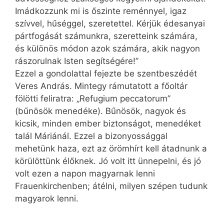
Imádkozzunk mi is őszinte reménnyel, igaz
szívvel, hűséggel, szeretettel. Kérjük édesanyai
pártfogását számunkra, szeretteink számára,
és különös módon azok számára, akik nagyon
rászorulnak Isten segítségére!”
Ezzel a gondolattal fejezte be szentbeszédét
Veres András. Mint­egy rámutatott a főoltár
fölötti feliratra: „Refugium peccatorum”
(bűnösök menedéke). Bűnösök, nagyok és
kicsik, minden ember biztonságot, menedéket
talál Máriánál. Ezzel a bizonyossággal
mehetünk haza, ezt az örömhírt kell átadnunk a
körülöttünk élőknek. Jó volt itt ünnepelni, és jó
volt ezen a napon magyarnak lenni
Frauenkirchenben; átélni, milyen szépen tudunk
magyarok lenni.