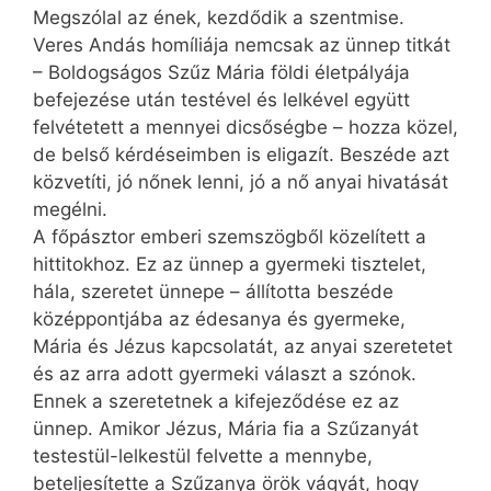
Megszólal az ének, kezdődik a szentmise.
Veres Andás homíliája nemcsak az ünnep titkát
– Boldogságos Szűz Mária földi életpályája
befejezése után testével és lelkével együtt
felvétetett a mennyei dicsőségbe – hozza közel,
de belső kérdéseimben is eligazít. Beszéde azt
közvetíti, jó nőnek lenni, jó a nő anyai hivatását
megélni.
A főpásztor emberi szemszögből közelített a
hittitokhoz. Ez az ünnep a gyermeki tisztelet,
hála, szeretet ünnepe – állította beszéde
középpontjába az édesanya és gyermeke,
Mária és Jézus kapcsolatát, az anyai szeretetet
és az arra adott gyermeki választ a szónok.
Ennek a szeretetnek a kifejeződése ez az
ünnep. Amikor Jézus, Mária fia a Szűzanyát
testestül-lelkestül felvette a mennybe,
beteljesítette a Szűzanya örök vágyát, hogy