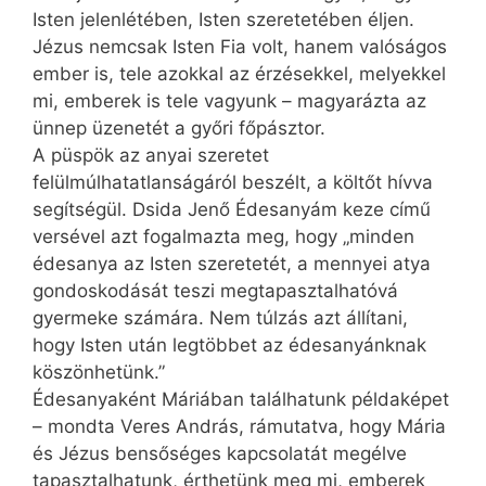
Isten jelenlétében, Isten szeretetében éljen.
Jézus nemcsak Isten Fia volt, hanem valóságos
ember is, tele azokkal az érzésekkel, melyekkel
mi, emberek is tele vagyunk – magyarázta az
ünnep üzenetét a győri főpásztor.
A püspök az anyai szeretet
felülmúlhatatlanságáról beszélt, a költőt hívva
segítségül. Dsida Jenő Édesanyám keze című
versével azt fogalmazta meg, hogy „minden
édesanya az Isten szeretetét, a mennyei atya
gondoskodását teszi megtapasztalhatóvá
gyermeke számára. Nem túlzás azt állítani,
hogy Isten után legtöbbet az édesanyánknak
köszönhetünk.”
Édesanyaként Máriában találhatunk példaképet
– mondta Veres András, rámutatva, hogy Mária
és Jézus bensőséges kapcsolatát megélve
tapasztalhatunk, érthetünk meg mi, emberek