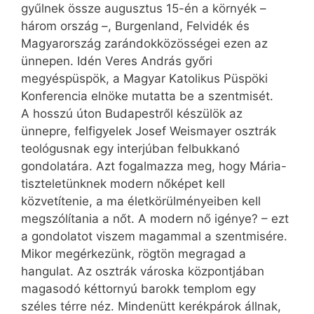
gyűlnek össze augusztus 15-én a környék –
három ország –, Burgenland, Felvidék és
Magyarország zarándokközösségei ezen az
ünnepen. Idén Veres András győri
megyéspüspök, a Magyar Katolikus Püspöki
Konferencia elnöke mutatta be a szentmisét.
A hosszú úton Budapestről készülök az
ünnepre, felfigyelek Josef Weismayer osztrák
teológusnak egy interjúban felbukkanó
gondolatára. Azt fogalmazza meg, hogy Mária-
tiszteletünknek modern nőképet kell
közvetítenie, a ma életkörülményeiben kell
megszólítania a nőt. A modern nő igénye? – ezt
a gondolatot viszem magammal a szentmisére.
Mikor megérkezünk, rögtön megragad a
hangulat. Az osztrák városka központjában
magasodó kéttornyú barokk templom egy
széles térre néz. Mindenütt kerékpárok állnak,