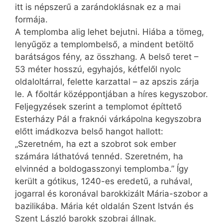
itt is népszerű a zarándoklásnak ez a mai
formája.
A templomba alig lehet bejutni. Hiába a tömeg,
lenyűgöz a templombelső, a mindent betöltő
barátságos fény, az összhang. A belső teret –
53 méter hosszú, egyhajós, kétfelől nyolc
oldaloltárral, felette karzattal – az apszis zárja
le. A főoltár középpontjában a híres kegyszobor.
Feljegyzések szerint a templomot építtető
Esterházy Pál a fraknói várkápolna kegyszobra
előtt imádkozva belső hangot hallott:
„Szeretném, ha ezt a szobrot sok ember
számára láthatóvá tennéd. Szeretném, ha
elvinnéd a boldogasszonyi templomba.” Így
került a gótikus, 1240-es eredetű, a ruhával,
jogarral és koronával barokkizált Mária-szobor a
bazilikába. Mária két oldalán Szent István és
Szent László barokk szobrai állnak.