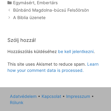
Kategória
Egymásért
,
Embertárs
Bűnbánó Magdolna-búcsú Felsőörsön
A Biblia üzenete
Szólj hozzá!
Hozzászólás küldéséhez
be kell jelentkezni
.
This site uses Akismet to reduce spam.
Learn
how your comment data is processed.
Adatvédelem
•
Kapcsolat
•
Impresszum
•
Rólunk