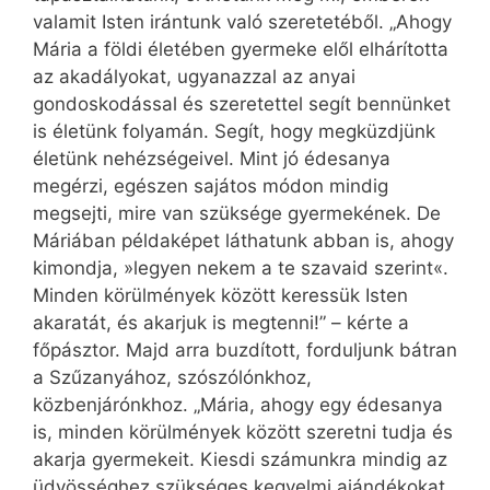
valamit Isten irántunk való szeretetéből. „Ahogy
Mária a földi életében gyermeke elől elhárította
az akadályokat, ugyanazzal az anyai
gondoskodással és szeretettel segít bennünket
is életünk folyamán. Segít, hogy megküzdjünk
életünk nehézségeivel. Mint jó édesanya
megérzi, egészen sajátos módon mindig
megsejti, mire van szüksége gyermekének. De
Máriában példaképet láthatunk abban is, ahogy
kimondja, »legyen nekem a te szavaid szerint«.
Minden körülmények között keressük Isten
akaratát, és akarjuk is megtenni!” – kérte a
főpásztor. Majd arra buzdított, forduljunk bátran
a Szűzanyához, szószólónkhoz,
közbenjárónkhoz. „Mária, ahogy egy édesanya
is, minden körülmények között szeretni tudja és
akarja gyermekeit. Kiesdi számunkra mindig az
üdvösséghez szükséges kegyelmi ajándékokat.