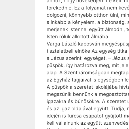
ahhoz, hogy növekedjen. Le kell mon
törekednie. Ez a folyamat nem kevé
dolgozni, könnyebb otthon ülni, mi
s inkább a kényelem, a biztonság, 
merjenek Istennel együtt álmodni, 
Isten róluk alkotott álmába.
Varga László kaposvári megyéspüsp
tiszteletbeli elnöke Az egység titk
a Jézus szerinti egységet. – Jézus 
püspök, így határozva meg, mit jel
alap. A Szentháromságban megtapasz
az Egyház tagjaival is egységben l
A püspök a szeretet iskolájába hív
megszűnik bennünk a megosztottság
igazakra és bűnösökre. A szeretet 
és az igaz oldalával együtt. Tudja
idején is furcsa csapatot gyűjtött
kell vállalnunk az együtt szenvedés