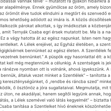
kodással vannak telve” – mutatott rá gyakori hibáinkra 
ber alapélménye. Ennek gyümölcse az öröm, amely bizon
az örömöt élve tudok elindulni a megtört és szenvedő e
zámos lehetőség adódott az imára is. A közös dicsőítése
lalkozók párokat alkottak, s így imádkoztak a közbenjár
 amit Ternyák Csaba egri érsek mutatott be. Ma is a na
– Ez a vágy hatotta át az egész napunkat. Isten nem h
entlelket. A Lélek erejével, az Egyház életében, a szen
égigkísérnek bennünket az egész életen. A Szentlélek fe
vezetnek bennünket.” A püspök egy hasonlattal élt: a k
tat kell még megtennünk a célunkig. A szentségek is jel
ára ránézve nyomban ott is volnánk, ahová igyekszünk. A
n bennük, általuk vezet minket a Szentlélek” – tanította 
eg kereszténységünket, ő „rendbe és ráncba szed” minke
ödik, ő ösztönöz a jóra sugallataival. Megmutatja, mit 
az úton, ne akadályai, hanem segítői legyünk annak, ho
látás, a Lélek szemével való látás kegyelmét” – biztatta 
 Csaba tanítása a Szentlelket hívó éneknek köszönhetőe