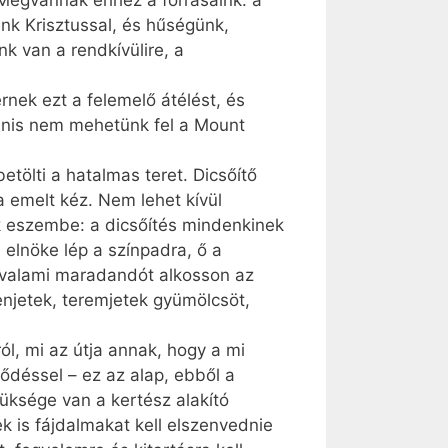
. Megvannak ehhez a forrásaink: a
nk Krisztussal, és hűségünk,
k van a rendkívülire, a
nek ezt a felemelő átélést, és
yanis nem mehetünk fel a Mount
tölti a hatalmas teret. Dicsőítő
a emelt kéz. Nem lehet kívül
k eszembe: a dicsőítés mindenkinek
elnöke lép a színpadra, ő a
y valami maradandót alkosson az
enjetek, teremjetek gyümölcsöt,
ól, mi az útja annak, hogy a mi
ődéssel – ez az alap, ebből a
üksége van a kertész alakító
 is fájdalmakat kell elszenvednie