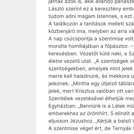
járnak azok is, akik állandó panasz
László szerint ez a keresztény em
tudom adni magam Istennek, s ezt 
A találkozón a tanítások mellett s
közbenjáró ima, melyben az arra vál
A nap csúcspontja a szentmise volt,
mondta homíliájában a főpásztor. 
keresésben. Vezetőt küld neki, a Sz
életre vezető utat. „A szentségek v
szentségekben, amelyek mint jelek 
merre kell haladnunk, és mekkora u
jeleznek. „Mintha egy útjelző tábl
jelek, mert Krisztus valóban ott va
Szentlélek vezetésével élhetjük m
Egyházban. „Bennünk is a Lélek műk
emberekhez az örömhírt. S elindít 
eljusson Jézushoz. „Kérjük a belső 
A szentmise véget ért, de Ternyák