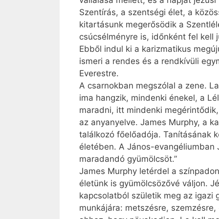
vállalása mellett, és a napját jézu
Szentírás, a szentségi élet, a köz
kitartásunk megerősödik a Szentléle
csúcsélményre is, időnként fel ke
Ebből indul ki a karizmatikus megú
ismeri a rendes és a rendkívüli eg
Everestre.
A csarnokban megszólal a zene. Las
ima hangzik, mindenki énekel, a Lél
maradni, itt mindenki megérintődi
az anyanyelve. James Murphy, a kar
találkozó főelőadója. Tanításának
életében. A János-evangéliumban Jé
maradandó gyümölcsöt.”
James Murphy letérdel a színpadon á
életünk is gyümölcsözővé váljon. J
kapcsolatból születik meg az igazi
munkájára: metszésre, szemzésre, o