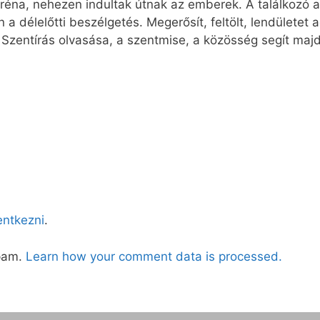
 aréna, nehezen indultak útnak az emberek. A találkozó 
a délelőtti beszélgetés. Megerősít, feltölt, lendületet a
 Szentírás olvasása, a szentmise, a közösség segít maj
lentkezni
.
spam.
Learn how your comment data is processed.