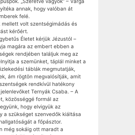
a püspök. „Szeretve vagyok” – Varga
yítéka annak, hogy valóban át
mberek felé.
k mellett volt szentségimádás és
ást kérőért.
gybetűs Életet kérjük Jézustól –
agyja magára az embert ebben a
tségek rendjében találjuk meg az
lnyitja a szemünket, táplál minket a
özlekedési táblák megmutatják,
ek, ám rögtön megvalósítják, amit
 szentségek rendkívül hatékony
a jelenlevőket Ternyák Csaba. – A
t, közösséggé formál az
tegyünk, hogy elvigyük az
gy a szükséget szenvedők kiáltása
hallgatóságát a főpásztor.
n még sokáig ott maradt a