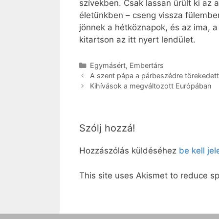
szívekben. Csak lassan ürült ki az
életünkben – cseng vissza fülemben 
jönnek a hétköznapok, és az ima, a
kitartson az itt nyert lendület.
Kategória
Egymásért
,
Embertárs
A szent pápa a párbeszédre törekedett
Kihívások a megváltozott Európában
Szólj hozzá!
Hozzászólás küldéséhez
be kell je
This site uses Akismet to reduce 