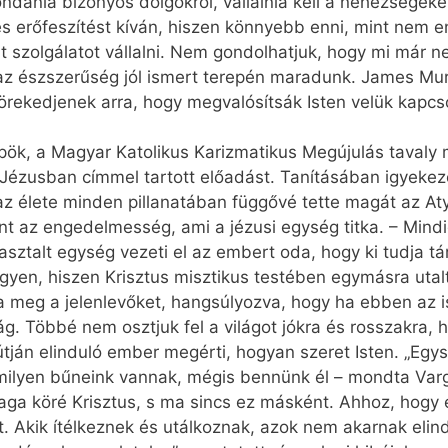
dania bizonyos dolgokról, vállalnia kell a nehéz­ségeket
s erőfeszítést kíván, hiszen könnyebb enni, mint nem en
nt szolgálatot vállalni. Nem gondolhatjuk, hogy mi már
az észszerűség jól ismert terepén maradunk. James Murp
törekedjenek arra, hogy megvalósítsák Isten velük kapcs
ök, a Magyar Katolikus Karizmatikus Megújulás tavaly
a Jézusban címmel tartott előadást. Tanításában igyeke
az élete minden pillanatában függővé tette magát az At
ent az engedelmesség, ami a jézusi egység titka. – Mi
talt egység vezeti el az embert oda, hogy ki tudja tárn
egyen, hiszen Krisztus misztikus testében egymásra uta
ta meg a jelenlevőket, hangsúlyozva, hogy ha ebben az 
. Többé nem osztjuk fel a világot jókra és rosszakra, 
útján elinduló ember megérti, hogyan szeret Isten. „Eg
, milyen bűneink vannak, még­is bennünk él – mondta Var
 maga köré Krisztus, s ma sincs ez másként. Ahhoz, hogy
t. Akik ítélkeznek és utálkoznak, azok nem akarnak elindu