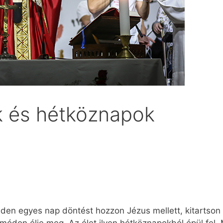
 és hétköznapok
den egyes nap döntést hozzon Jézus mellett, kitartson