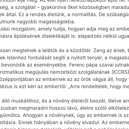
si módon élje meg. Az élet ilyen hétköznapokból épül fel
össég, a szolgálat – gyakorolva őket közösségben maradu
k által. Ez a rendes életünk, a normalitás. De szükségün
ll jutnunk nagyobb magasságokba.
julási mozgalom, amely tudja, hogyan adja meg az ember
ymásra épülésének dialektikáját is: alapedzés nélkül ug
san megtelnek a lelátók és a küzdőtér. Zeng az ének, be
ek Istenhez fordulását segíti a nyitott tenyér, a magasb
k, bevonódik az eseményekbe. Ferenc pápa szavai jutna
izmatikus megújulás nemzetközi szolgálatának (ICCRS) 
 középpontjában az embernek az az örök vágya áll, hog
zus is ezt kéri az embertől: „Arra rendeltelek, hogy m
lló muskátlihoz, és a növény életéről beszél, illetve arr
ézusban megmaradni hosszú távú, életre szóló elkötelez
 gyümölcs. Ahogyan a növénynek, úgy az embernek is sz
ltásra. Ennek hiányában a növény elvadul. Az embernek