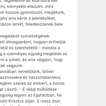
, fegyelemre és kitartásra kell
ni, könnyebb ellazulni, mint
 nem hozunk gyümölcsöt, megállunk,
hy arra kérte a jelenlévőket,
olatos tervét, feledkezzenek bele
 megalakult szövetségének
zett elmagyarázni, hogyan érthetjük
yától és szeretetétől – mondta a
ndig a személyes egység megélése az
i a szívét, és arra vágyjon, hogy
ltak vagyunk.
iskolában nevelődünk, idővel
hasznosakra és haszontalanokra,
ységben szereti az embert, a bűnös
ga László. – E világi működése
 egység legyen az Egyházban, fel
lni Krisztus útján. S rossz úton