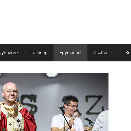
gyházunk
Lelkiség
Egymásért
Család
Kö