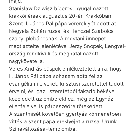
majd.
Stanisław Dziwisz bíboros, nyugalmazott
krakkói érsek augusztus 20-án Krakkóban
Szent II. János Pál pápa vérereklyét adott át
Negyela Zoltán ruzsai és Henczel Szabolcs
szanyi plébánosnak. A mostani ünnepet
megtisztelte jelenlétével Jerzy Snopek, Lengyel­
ország rendkívüli és meghatalmazott
nagykövete is.
Veres András püspök emlékeztetett arra, hogy
II. János Pál pápa sohasem adta fel az
evangéliumi elveket, krisztusi szeretettel tudott
érvelni, és igazi, szeretetből fakadó békével
közeledett az emberekhez, még az Egyház
ellenfeleivel is párbeszédre törekedett.
A szentmisét követően gyertyás körmenetben
vitték a szent pápa ereklyéjét a ruzsai Urunk
Színeváltozása-templomba.