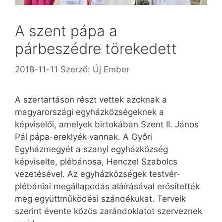
A szent pápa a
párbeszédre törekedett
2018-11-11
Szerző:
Új Ember
A szertartáson részt vettek azoknak a
magyarországi egyházközségeknek a
képviselői, amelyek birtokában Szent II. János
Pál pápa-ereklyék vannak. A Győri
Egyházmegyét a szanyi egyházköz­ség
képviselte, plébánosa, Henczel Szabolcs
vezetésével. Az egyházközségek testvér­
plébániai megállapodás aláírásával erősítették
meg együttműködési szándékukat. Terveik
szerint évente közös zarándoklatot szerveznek