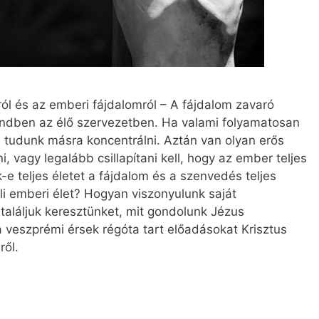
ról és az emberi fájdalomról – A fájdalom zavaró
rendben az élő szervezetben. Ha valami folyamatosan
is tudunk másra koncentrálni. Aztán van olyan erős
, vagy legalább csillapítani kell, hogy az ember teljes
k-e teljes életet a fájdalom és a szenvedés teljes
li emberi élet? Hogyan viszonyulunk saját
aláljuk keresztünket, mit gondolunk Jézus
 veszprémi érsek régóta tart előadásokat Krisztus
ről.