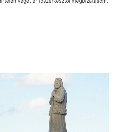
hirtelen véget ér főszerkesztői megbízatásom.