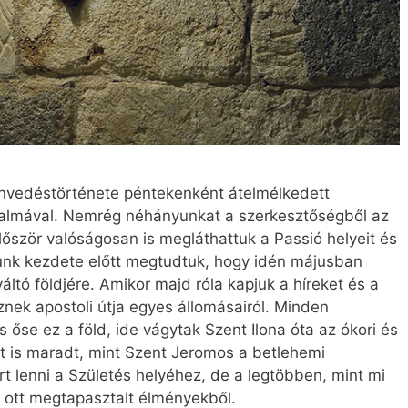
nvedéstörténete péntekenként átelmélkedett
lkalmával. Nemrég néhányunkat a szerkesztőségből az
lőször valóságosan is megláthattuk a Passió helyeit és
tunk kezdete előtt megtudtuk, hogy idén májusban
ltó földjére. Amikor majd róla kapjuk a híreket és a
nek apostoli útja egyes állomásairól. Minden
őse ez a föld, ide vágytak Szent Ilona óta az ókori és
tt is maradt, mint Szent Jeromos a betlehemi
t lenni a Születés helyéhez, de a legtöbben, mint mi
z ott megtapasztalt élményekből.