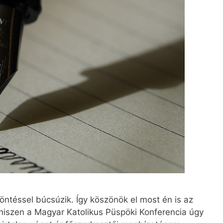
öntéssel búcsúzik. Így köszönök el most én is az
 hiszen a Magyar Katolikus Püspöki Konferencia úgy