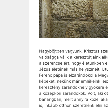
Nagyböjtben vagyunk. Krisztus sze
valósággá válik a keresztútjaink a
a szerencse ért, hogy életünkben e
Jézus életének más helyszíneit. U
Ferenc pápa is elzarándokol a Megvá
képeket, nekünk már emlékeink lesz
keresztény zarándokhely gyökere és 
a középkori zarándokok. Volt, aki o
barlangban, mert annyira közel akar
is, inkább otthon szeretnénk élni a