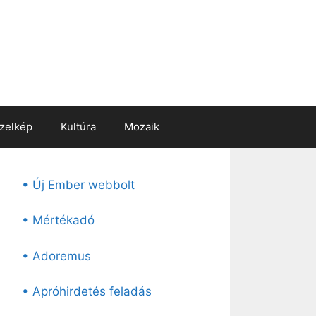
zelkép
Kultúra
Mozaik
• Új Ember webbolt
• Mértékadó
• Adoremus
• Apróhirdetés feladás