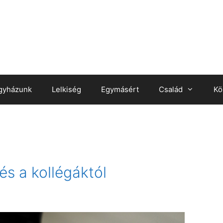
gyházunk
Lelkiség
Egymásért
Család
Kö
és a kollégáktól