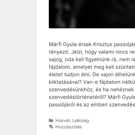
Márfi Gyula érsek Krisztus passiójá
tényező. Jelzi, hogy valami nincs 
sajog, oda kell figyelnünk rá, nem 
fájdalom, amelyet meg kell szüntetni
életet tudjon élni. De vajon élhetün
kiiktatásával? Van-e fájdalom nélkü
szenvedésünkhöz, és ha nehéznek t
szenvedéstörténetéről? Márfi Gyula
passiójáról és az emberi szenvedés
Kategória
Húsvét
,
Lelkiség
Hozzászólás