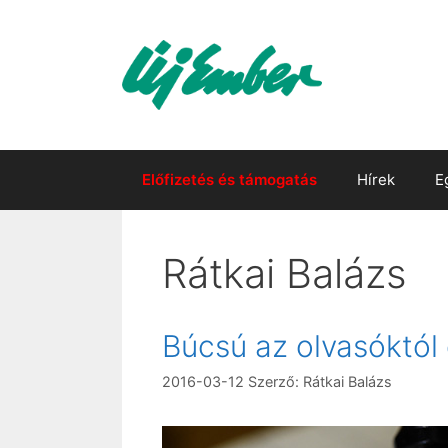
Kilépés
a
tartalomba
Előfizetés és támogatás
Hírek
E
Rátkai Balázs
Búcsú az olvasóktól 
2016-03-12
Szerző:
Rátkai Balázs