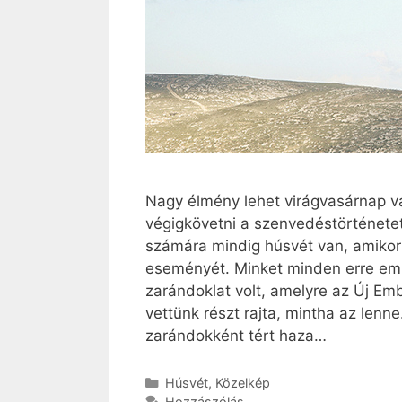
Nagy élmény lehet virágvasárnap vag
végigkövetni a szenvedéstörténetet
számára mindig húsvét van, amikor
eseményét. Minket minden erre eml
zarándoklat volt, amelyre az Új E
vettünk részt rajta, mintha az lenne.
zarándokként tért haza…
Kategória
Húsvét
,
Közelkép
Hozzászólás