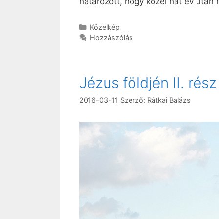
határozott, hogy közel hat év után 
Kategória
Közelkép
Hozzászólás
Jézus földjén II. rész
2016-03-11
Szerző:
Rátkai Balázs