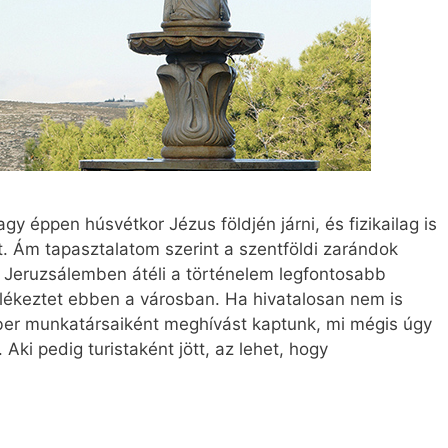
y éppen húsvétkor Jézus földjén járni, és fizikailag is
. Ám tapasztalatom szerint a szentföldi zarándok
 Jeruzsálemben átéli a történelem legfontosabb
ékeztet ebben a városban. Ha hivatalosan nem is
mber munkatársaiként meghívást kaptunk, mi mégis úgy
 Aki pedig turistaként jött, az lehet, hogy