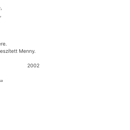
,
,
ére.
veszített Menny.
02
a