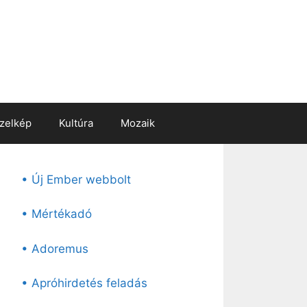
zelkép
Kultúra
Mozaik
• Új Ember webbolt
• Mértékadó
• Adoremus
• Apróhirdetés feladás