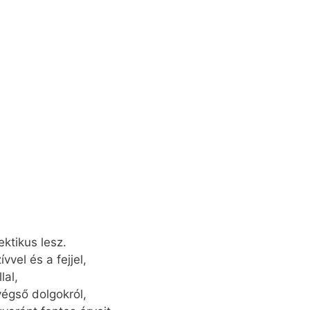
ektikus lesz.
vel és a fejjel,
lal,
végső dolgokról,