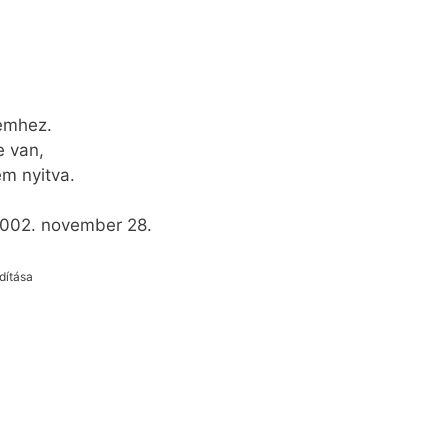
emhez.
e van,
m nyitva.
ber 28.
rdítása