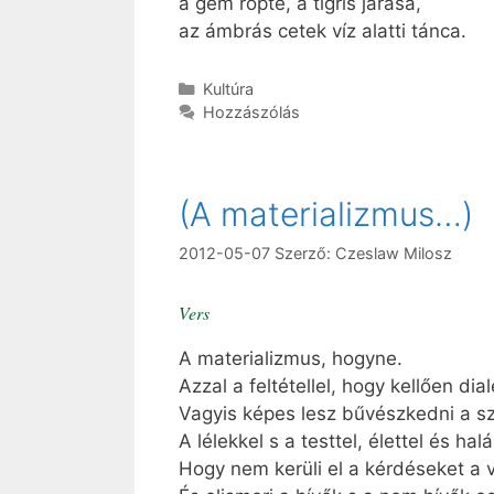
a gém röpte, a tigris járása,
az ámbrás cetek víz alatti tánca.
Kategória
Kultúra
Hozzászólás
(A materializmus…)
2012-05-07
Szerző:
Czeslaw Milosz
Vers
A materializmus, hogyne.
Azzal a feltétellel, hogy kellően dial
Vagyis képes lesz bűvészkedni a szív
A lélekkel s a testtel, élettel és halál
Hogy nem kerüli el a kérdéseket a 