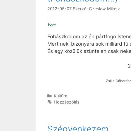
2012-05-07
Szerző:
Czeslaw Milosz
Vers
Fohászkodom az én pártfogó Isten
Mert neki bizonyára sok milliárd fül
És egy közülük szüntelen csak neke
2002. novem
Zsille Gábor fo
Kategória
Kultúra
Hozzászólás
Szégyenkezem