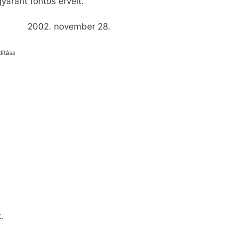
yaránt fontos érveit.
mber 28.
ása
.