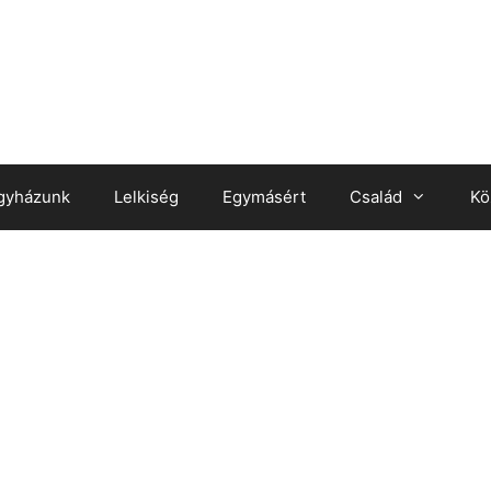
gyházunk
Lelkiség
Egymásért
Család
Kö