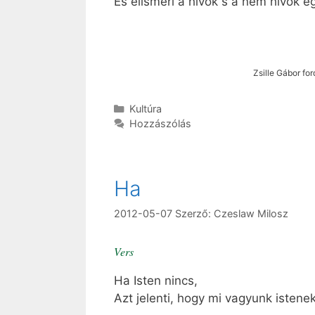
És elismeri a hívők s a nem hívők eg
2002. nove
Zsille Gábor fordít
Kategória
Kultúra
Hozzászólás
Ha
2012-05-07
Szerző:
Czeslaw Milosz
Vers
Ha Isten nincs,
Azt jelenti, hogy mi vagyunk istenek