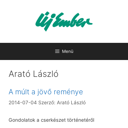
Kilépés
a
tartalomba
Menü
Arató László
A múlt a jövő reménye
2014-07-04
Szerző:
Arató László
Gondolatok a cserkészet történetéről