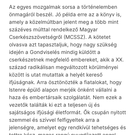
Az egyes mozgalmak sorsa a történelemben
önmagáról beszél. Jó példa erre az a könyv is,
amely a közelmúltban jelent meg a több mint
százéves múlttal rendelkező Magyar
Cserkészszövetségről (MCSSZ). A kötetet
olvasva azt tapasztaljuk, hogy nagy szükség
idején a Gondviselés mindig küldött a
cserkészetnek megfelelő embereket, akik a XX.
század radikálisan megváltozott körülményei
között is utat mutattak a helyét kereső
ifjúságnak. Arra ösztönözték a fiatalokat, hogy
Istenre épülő alapon merjék önként vállalni a
haza és embertársaik szolgálatát. Nem ezek a
vezetők találták ki ezt a teljesen új és
sajátságos ifjúsági életformát. Ők csupán nyitott
szemmel és szívvel felfigyeltek arra a
jelenségre, amelyet egy rendkívül tehetséges és
tettre kész, magas rangú nyugdíjazott angol