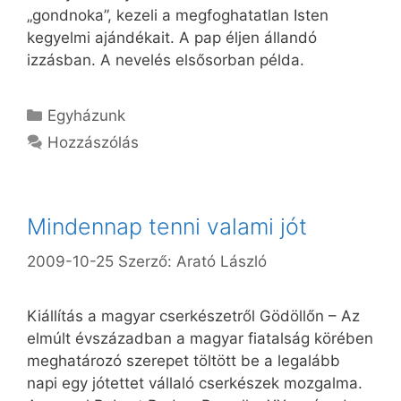
„gondnoka”, kezeli a megfoghatatlan Isten
kegyelmi ajándékait. A pap éljen állandó
izzásban. A nevelés elsősorban példa.
Kategória
Egyházunk
Hozzászólás
Mindennap tenni valami jót
2009-10-25
Szerző:
Arató László
Kiállítás a magyar cserkészetről Gödöllőn – Az
elmúlt évszázadban a magyar fiatalság körében
meghatározó szerepet töltött be a legalább
napi egy jótettet vállaló cserkészek mozgalma.