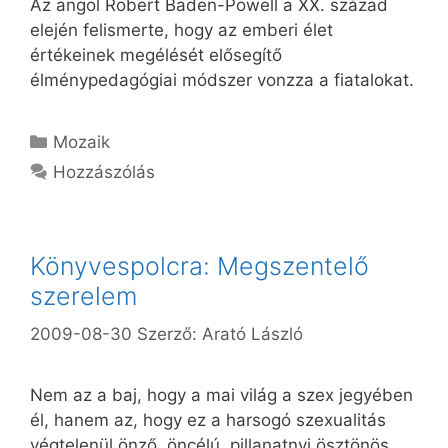
Az angol Robert Baden-Powell a XX. század
elején felismerte, hogy az emberi élet
értékeinek megélését elősegítő
élménypedagógiai módszer vonzza a fiatalokat.
Kategória
Mozaik
Hozzászólás
Könyvespolcra: Megszentelő
szerelem
2009-08-30
Szerző:
Arató László
Nem az a baj, hogy a mai világ a szex jegyében
él, hanem az, hogy ez a harsogó szexualitás
végtelenül önző, öncélú, pillanatnyi ösztönös