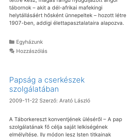
tábornok – akit a dél-afrikai mafekingi
helytállásáért hősként ünnepeltek – hozott létre
1907-ben, addigi élettapasztalataira alapozva.
Kategória
Egyházunk
Hozzászólás
Papság a cserkészek
szolgálatában
2009-11-22
Szerző:
Arató László
A Táborkereszt konventjének üléséről – A pap
szolgálatának fő célja saját lelkiségének
elmélyítése. Ily módon lesz Isten titkainak