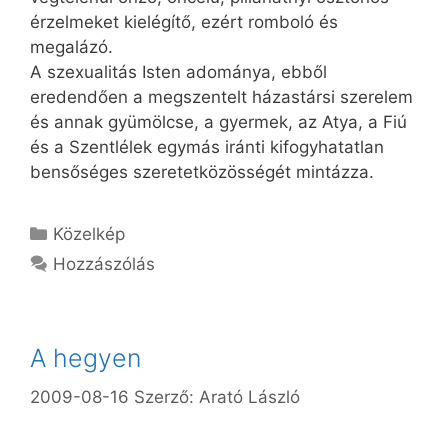
érzelmeket kielégítő, ezért romboló és
megalázó.
A szexualitás Isten adománya, ebből
eredendően a megszentelt házastársi szerelem
és annak gyümölcse, a gyermek, az Atya, a Fiú
és a Szentlélek egymás iránti kifogyhatatlan
bensőséges szeretetközösségét mintázza.
Kategória
Közelkép
Hozzászólás
A hegyen
2009-08-16
Szerző:
Arató László