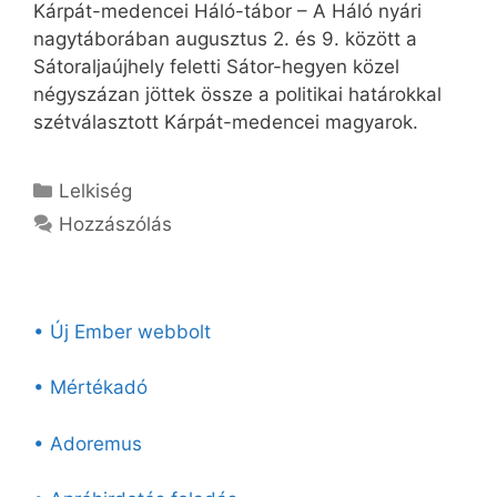
Kárpát-medencei Háló-tábor – A Háló nyári
nagytáborában augusztus 2. és 9. között a
Sátoraljaújhely feletti Sátor-hegyen közel
négyszázan jöttek össze a politikai határokkal
szétválasztott Kárpát-medencei magyarok.
Kategória
Lelkiség
Hozzászólás
• Új Ember webbolt
• Mértékadó
• Adoremus