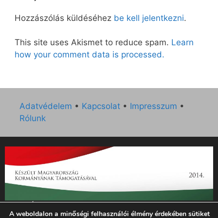
Hozzászólás küldéséhez
be kell jelentkezni
.
This site uses Akismet to reduce spam.
Learn
how your comment data is processed.
Adatvédelem
•
Kapcsolat
•
Impresszum
•
Rólunk
„Az Új Ember katolikus hetilap 2014. évi működésének
A weboldalon a minőségi felhasználói élmény érdekében sütiket
támogatását az EGYH-KCP-14-P-0121 sz. támogatási