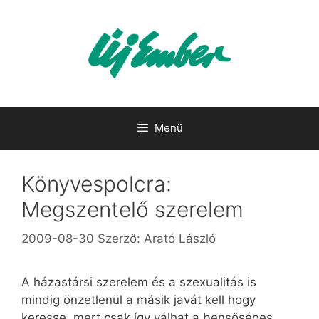
Kilépés
a
tartalomba
Menü
Könyvespolcra:
Megszentelő szerelem
2009-08-30
Szerző:
Arató László
A házastársi szerelem és a szexualitás is
mindig önzetlenül a másik javát kell hogy
keresse, mert csak így válhat a bensőséges