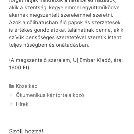
forgathatják mindazok a fiatalok és házasok,
akik a szentségi kegyelemmel együttműködve
akarnak megszentelt szerelemmel szeretni.
Azok a cölibátusban élő papok és szerzetesek
is értékes gondolatokat találhatnak benne, akik
szívük bensőséges szeretetével szeretik Istent
teljes hűségben és önátadásban.
(A megszentelő szerelem, Új Ember Kiadó, ára:
1600 Ft)
Kategória
Közelkép
Ökumenikus kántortalálkozó
Hírek
Szólj hozzá!