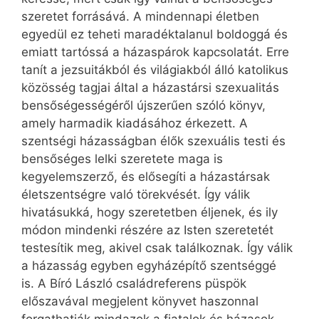
szeretet forrásává. A mindennapi életben
egyedül ez teheti maradéktalanul boldoggá és
emiatt tartóssá a házaspárok kapcsolatát. Erre
tanít a jezsuitákból és világiakból álló katolikus
közösség tagjai által a házastársi szexualitás
bensőségességéről újszerűen szóló könyv,
amely harmadik kiadásához érkezett. A
szentségi házasságban élők szexuális testi és
bensőséges lelki szeretete maga is
kegyelemszerző, és elősegíti a házastársak
életszentségre való törekvését. Így válik
hivatásukká, hogy szeretetben éljenek, és ily
módon mindenki részére az Isten szeretetét
testesítik meg, akivel csak találkoznak. Így válik
a házasság egyben egyházépítő szentséggé
is. A Bíró László családreferens püspök
előszavával megjelent könyvet haszonnal