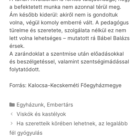
a befektetett munka nem azonnal térül meg.
Ám később kiderül: akiről nem is gondoltuk
volna, végül komoly emberré vált. A pedagógus
türelme és szeretete, szolgálata nélkül ez nem
lett volna lehetséges – mutatott rá Bábel Balázs
érsek.
A zarándoklat a szentmise után előadásokkal
és beszélgetéssel, valamint szentségimádással
folytatódott.
Forrás: Kalocsa-Kecskeméti Főegyházmegye
Kategória
Egyházunk
,
Embertárs
Viskók és kastélyok
Ha szeretteik körében lehetnek, az legalább
fél gyógyulás