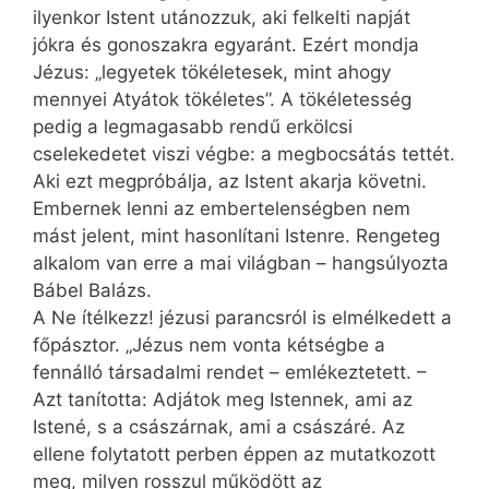
ilyenkor Istent utánozzuk, aki felkelti napját
jókra és gonoszakra egyaránt. Ezért mondja
Jézus: „legyetek tökéletesek, mint ahogy
mennyei Atyátok tökéletes”. A tökéletesség
pedig a legmagasabb rendű erkölcsi
cselekedetet viszi végbe: a megbocsátás tettét.
Aki ezt megpróbálja, az Istent akarja követni.
Embernek lenni az embertelenségben nem
mást jelent, mint hasonlítani Istenre. Rengeteg
alkalom van erre a mai világban – hangsúlyozta
Bábel Balázs.
A Ne ítélkezz! jézusi parancsról is elmélkedett a
főpásztor. „Jézus nem vonta kétségbe a
fennálló társadalmi rendet – emlékeztetett. –
Azt tanította: Adjátok meg Istennek, ami az
Istené, s a császárnak, ami a császáré. Az
ellene folytatott perben éppen az mutatkozott
meg, milyen rosszul működött az