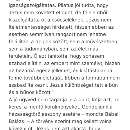
igazságszolgáltatás. Pilátus jól tudta, hogy
Jézus nem követett el bűnt, de félelemből
kiszolgáltatta őt a csőcseléknek. Jézus nem
ítéletmentességet hirdetett, hiszen ebben az
esetben semmilyen rangsort nem lehetne
felállítani a dolgok között, sem a művészetben,
sem a tudományban, sem az élet más
területein. Ő azt tanította, hogy sohasem
szabad elítélni az embert mint személyt, hiszen
az bezárná egész jellemét, és kilátástalanná
tenné további életútját. Ebben a formában nem
szabad ítélkezni. Jézus különbséget tett a bűn
és a bűnös között.”
A jó ügyvéd nem tagadja le a bűnt, látja azt, de
keresi a mentő körülményeket. Gondoljunk a
házasságtörő asszony esetére – mondta Bábel
Balázs. – A törvény szerint meg kellett volna
kövezni őt. Jézus nem azt akarta, hogy