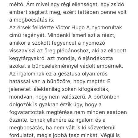
méltó. Ám mivel egy régi ellenséget, egy zsidó
embert segített meg, ezért tettében benne volt
a megbocsátás is.
Az érsek felidézte Victor Hugo A nyomorultak
című regényét. Mindenki ismeri azt a részt,
amikor a szökött fegyencet a nyomozó
visszaviszi az öreg plébánoshoz, aki az ellopott
kegytárgyakról azt mondja, ő ajándékozta
azokat a bűncselekménnyel vádolt embernek.
Az irgalomnak ez a gesztusa olyan erős
hatással van a bűnözőre, hogy megtér. E
jelenetet lélektanilag sokan kifogásolták,
mondván, hogy nem valószerű. A börtönben
dolgozók is gyakran érzik úgy, hogy a
fogvatartottak megtérése nem minden esetben
őszinte. Ennek ellenére az irgalom és a
megbocsátás, ha nem vált is ki közvetlenül
fordulatot, mégis jobbá tesz minket. Végül is