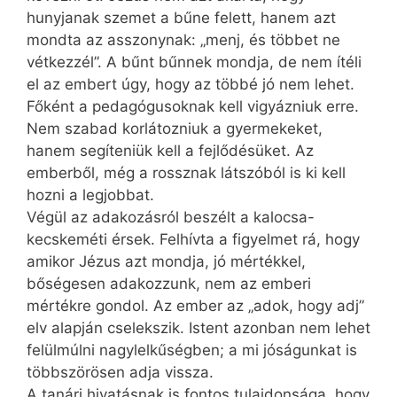
hunyjanak szemet a bűne felett, hanem azt
mondta az asszonynak: „menj, és többet ne
vétkezzél”. A bűnt bűnnek mondja, de nem ítéli
el az embert úgy, hogy az többé jó nem lehet.
Főként a pedagógusoknak kell vigyázniuk erre.
Nem szabad korlátozniuk a gyermekeket,
hanem segíteniük kell a fejlődésüket. Az
emberből, még a rossznak látszóból is ki kell
hozni a legjobbat.
Végül az adakozásról beszélt a kalocsa-
kecskeméti érsek. Felhívta a figyelmet rá, hogy
amikor Jézus azt mondja, jó mértékkel,
bőségesen adakozzunk, nem az emberi
mértékre gondol. Az ember az „adok, hogy adj”
elv alapján cselekszik. Istent azonban nem lehet
felülmúlni nagylelkűségben; a mi jóságunkat is
többszörösen adja vissza.
A tanári hivatásnak is fontos tulajdonsága, hogy