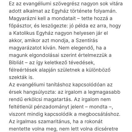
Ez az evangéliumi szövegrész nagyon sok vitára
adott alkalmat az Egyház története folyamán.
Magyarázni kell a mondatait – tette hozzá a
főpásztor, és leszögezte: jó példa ez arra, hogy
a Katolikus Egyház nagyon helyesen jár el
akkor, amikor azt mondja, a Szentírás
magyarázatot kíván. Nem elegendő, ha a
magunk elgondolásai szerint értelmezzük a
Bibliát – az így keletkező tévedések,
félreértések alapján születnek a különböző
szekták is.
Az evangéliumi tanításhoz kapcsolódóan az
érsek hangsúlyozta: az irgalom a legmagasabb
rendű erkölcsi magatartás. Az irgalom nem
feltétlenül pénzadományt jelent – mondta –,
viszont mindig kapcsolódik a megbocsátáshoz.
Az irgalmas szamaritánus, ha a rokonát
mentette volna meg, nem lett volna dicséretre