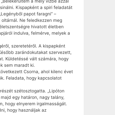
. „Belekerültem a mély vízbe azzal
nálni. Kispapként a spiri feladatát
„Legényből papot faragni” –
 oltárnál. Ne feledkezzen meg
letszentségre hivatott életben
járól indulva, felmérve, melyek a
éről, szeretetéről. A kispapként
 Később zarándokutakat szervezett,
at. Küldetéssé vált számára, hogy
ék sem maradt ki.
övetkezett Csorna, ahol kilenc évet
ök. Feladata, hogy kapcsolatot
részét szétosztogatta. „Lipóton
 majd egy határon, nagy talány,
dem, hogy elnyerem irgalmasságát.
ni, hogy használjak az