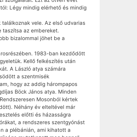
i szolgálatát. Ezt az ötven évet
tól: Légy mindig elérhető és mindig
 találkoznak vele. Az első udvarias
 taszítsa az embereket.
gyobb bizalommal jöhet be a
városrészében. 1983-ban kezdődött
gyeletük. Kellő felkészítés után
nkát. A László atya számára
ősödött a szentmisék
Láttam, hogy az addig hárompapos
gdíjas Böck János atya. Minden
. Rendszeresen Mosonból kértek
dött). Néhány év elteltével már
esztelés előtti és házasságra
anórákat, a rendszeres szentgyónást
n a plébánián, ami kihatott a