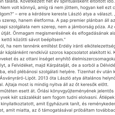
alálta. Következett hét év spirituálisként eltöltött idő
Nem volt könnyű, amíg rá nem jöttem, hogyan kell ezt csi
gom?” – erre a kérdésre kereste László atya a választ. 
 szerep, hanem életforma. A pap premier plánban áll az
papi szolgálata nem szerep, nem a jámborság póza. Az é
és útját. Önmagam megismerésének és elfogadásának alap
 kettő közötti sávot beépítsem.”
ól, ha nem tennénk említést Erdély iránti elkötelezettség
 káplánként rendkívül szoros kapcsolatot alakított ki.
nyveket és az ottani ínséget enyhítő élelmiszercsomagok
yt, a Felvidéket, majd Kárpátalját, de a sorból a Délvid
, első plébánosi szolgálati helyére. Tizenhat év után k
, Ásványráró-Lipót. 2013 óta László atya általános helyn
Ajtaja most is mindig nyitva áll az őt keresők előtt.
vműtéten esett át. Óriási könyvgyűjteményének jelentős 
yvek két százalékát sem fogom tudni elolvasni. Átlépek
t kinyilatkoztatott, amit Egyházunk tanít, és reményke
t, amit miatta, az ő támogatásával próbáltam továbbad