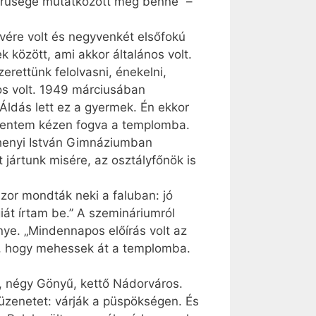
erűsége mutatkozott meg benne” –
vére volt és negyvenkét elsőfokú
között, ami akkor általános volt.
erettünk felolvasni, énekelni,
sos volt. 1949 márciusában
ldás lett ez a gyermek. Én ekkor
mentem kézen fogva a templomba.
chenyi István Gimnáziumban
 jártunk misére, az osztályfőnök is
szor mondták neki a faluban: jó
giát írtam be.” A szemináriumról
énye. „Mindennapos előírás volt az
m, hogy mehessek át a templomba.
, négy Gönyű, kettő Nádorváros.
üzenetet: várják a püspökségen. És