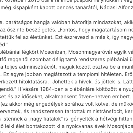
eket követően 2013 óta általános püspöki helynökként végz
 még kispapként kapott bencés tanárától, Nádasi Alfonz
, barátságos hangja valóban bátorítja mindazokat, akik
 az őszinte beszélgetés. „Fontos, hogy magatartásom ne
tettük fel az életünket. Ezt észreveszi a másik, így na
éd.”
s plébániai légkört Mosonban, Mosonmagyaróvár egyik 
hétfő reggeltől szombat délig tartó rendszeres plébániai ü
ék a teljes adminisztrációt, maguk között osztva be a mu
t. Ez egyre jobban meglátszott a templomi hitéleten. Er
rkezett hitoktatásra. „Jöhettek a hívek, és jöttek is. 
endő.” Hívására 1984-ben a plébániára költözött a nyu
ket és az időseket, alkalmanként ötven–hetven embert
s (ez akkor még engedélyek sorához volt kötve, de műkö
rveztek, és rendszeresen tartottak ministránsfocit, ker
 Istennek a „nagy fiatalok” is igényelték a hétvégi hitt
ő lelki élet bontakozott ki a nyolcvanas évek Mosonjába