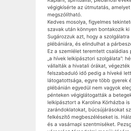
Kápláni, spirituálisi, plébánosi év
végigkísérte az útmutatás, amelyet
megszólítható.
Kedves mosolya, figyelmes tekintete
szavak után könnyen bontakozik ki
Sugározzuk azt, hogy a szolgálatra 
plébániára, és elindulhat a párbesz
Ez a szemlélet teremtett családia
„a hívek lelkipásztori szolgálata”: 
vállalták a hivatali órákat, végezt
felszabaduló idő pedig a híveké let
látogatottsága, egyre több gyerek é
plébánián egyedül nem vagyok eleg
pénteken végiglátogatták a betege
lelkipásztort a Karolina Kórházba i
zarándoklatokat, búcsújárásokat sze
felkészítő megbeszéléseket is. Hála
és a vasárnapi szentmiséket. Pezsg