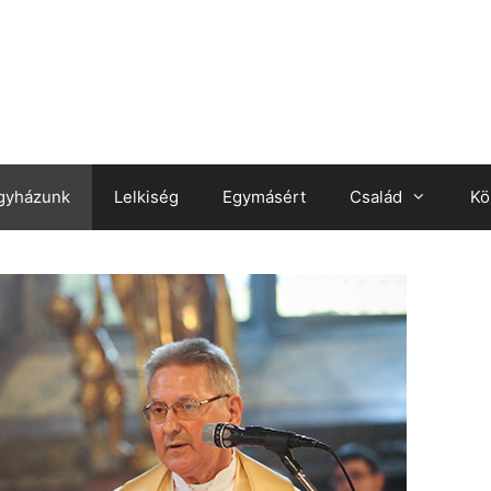
gyházunk
Lelkiség
Egymásért
Család
Kö