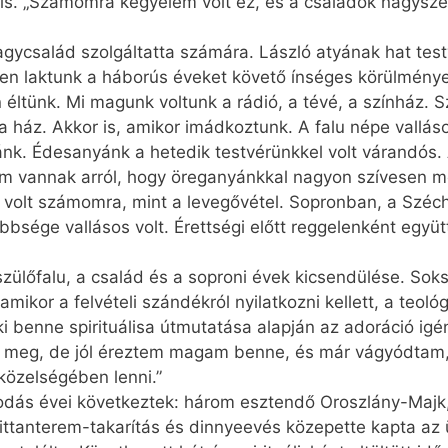
 is. „Számomra kegyelem volt ez, és a családok nagysz
gycsalád szolgáltatta számára. László atyának hat test
 laktunk a háborús éveket követő ínséges körülmények 
ltünk. Mi magunk voltunk a rádió, a tévé, a színház. Sz
k a ház. Akkor is, amikor imádkoztunk. A falu népe vallá
k. Édesanyánk a hetedik testvérünkkel volt várandós. Á
m vannak arról, hogy öreganyánkkal nagyon szívesen 
 volt számomra, mint a levegővétel. Sopronban, a Szé
bbsége vallásos volt. Érettségi előtt reggelenként együtt
 szülőfalu, a család és a soproni évek kicsendülése. Sok
mikor a felvételi szándékról nyilatkozni kellett, a teoló
 ki benne spirituálisa útmutatása alapján az adoráció ig
em meg, de jól éreztem magam benne, és már vágyódta
közelségében lenni.”
kodás évei következtek: három esztendő Oroszlány-Majk
ttanterem-takarítás és dinnyeevés közepette kapta az 