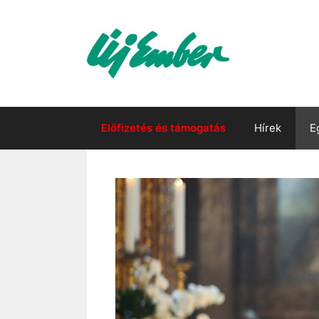
Kilépés
a
tartalomba
Előfizetés és támogatás
Hírek
E