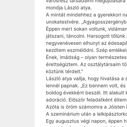
városrész társadalmi megújulására
mondja László atya.
A mintát mindehhez a gyerekkori na
unokatestvére. „Agyagosszergényben
Éppen mert sokan voltunk, vidáman é
játszani, táncolni. Harsogott tőlün
negyvenévesen elhunyt az édesapán
kezdtem eszmélődni. Szép emlékei
Ének, imádság – olyan természetes
érettségiztem. Az osztálytársaim tö
köztünk térdelt.”
László atya vallja, hogy hivatása a
lennél papnak. „Ez bennem volt, és a
boldog évekként beszél. Itt alakult
adoráció. Először feladatként élt
Azóta is öröm számomra a Jóisten 
A szeminárium után a lelkipásztor
Egy augusztus végi napon, éppen hi