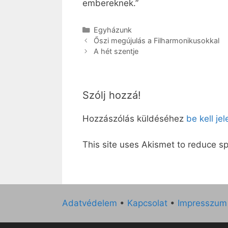
embereknek.”
Kategória
Egyházunk
Őszi megújulás a Filharmonikusokkal
A hét szentje
Szólj hozzá!
Hozzászólás küldéséhez
be kell je
This site uses Akismet to reduce 
Adatvédelem
•
Kapcsolat
•
Impresszum