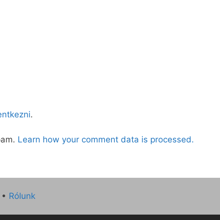
lentkezni
.
spam.
Learn how your comment data is processed.
•
Rólunk