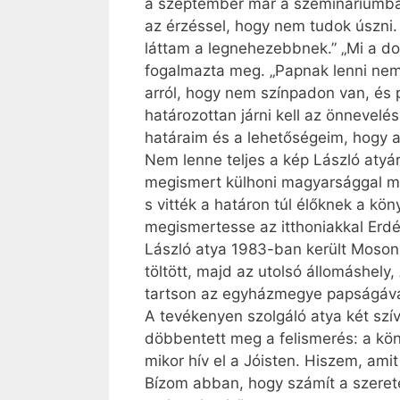
a szeptember már a szemináriumban t
az érzéssel, hogy nem tudok úszni. 
láttam a legnehezebbnek.” „Mi a dol
fogalmazta meg. „Papnak lenni nem
arról, hogy nem színpadon van, és 
határozottan járni kell az önnevel
határaim és a lehetőségeim, hogy a
Nem lenne teljes a kép László atyár
megismert külhoni magyarsággal már
s vitték a határon túl élőknek a kö
megismertesse az itthoniakkal Erdél
László atya 1983-ban került Mosonba
töltött, majd az utolsó állomáshely
tartson az egyházmegye papságával. 
A tevékenyen szolgáló atya két szí
döbbentett meg a felismerés: a kön
mikor hív el a Jóisten. Hiszem, ami
Bízom abban, hogy számít a szerete