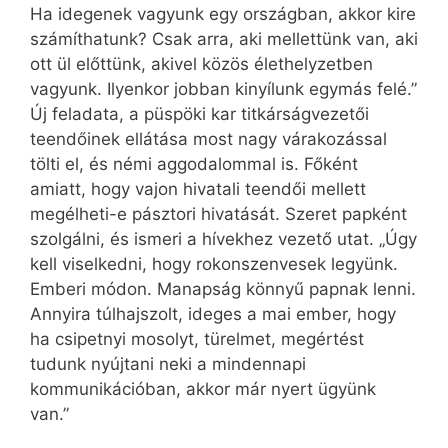
Ha idegenek vagyunk egy országban, akkor kire
számíthatunk? Csak arra, aki mellettünk van, aki
ott ül előttünk, akivel közös élethelyzetben
vagyunk. Ilyenkor jobban kinyílunk egymás felé.”
Új feladata, a püspöki kar titkárságvezetői
teendőinek ellátása most nagy várakozással
tölti el, és némi aggodalommal is. Főként
amiatt, hogy vajon hivatali teendői mellett
megélheti-e pásztori hivatását. Szeret papként
szolgálni, és ismeri a hívekhez vezető utat. „Úgy
kell viselkedni, hogy rokonszenvesek legyünk.
Emberi módon. Manapság könnyű papnak lenni.
Annyira túlhajszolt, ideges a mai ember, hogy
ha csipetnyi mosolyt, türelmet, megértést
tudunk nyújtani neki a mindennapi
kommunikációban, akkor már nyert ügyünk
van.”