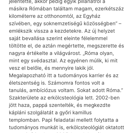
jelentette, akkor pedig egyik pillanatról a
másikra Rómában találtam magam, ezerkétszáz
kilométerre az otthonomtól, az Egyház
szívében, egy soknemzetiségű közösségben” –
emlékszik vissza a kezdetekre. Az új helyzet
saját bevallása szerint eleinte félelemmel
töltötte el, de aztán megértette, megszerette és
nagyra értékelte a világvárost. „Róma olyan,
mint egy svédasztal. Az egyénen múlik, ki mit
vesz el belőle, és mennyire lakik jól.
Megalapozható itt a tudományos karrier és az
életszentség is. Számomra fontos volt a
tanulás, ambíciózus voltam. Sokat adott Róma.”
Szakterülete az erkölcsteológia lett. 2002-ben
jött haza, pappá szentelték, és megkezdte
kápláni szolgálatát a győri kamillus
templomban. Papi feladatai mellett folytatta a
tudományos munkát is, erkölcsteológiát oktatott