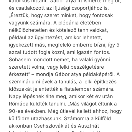
katolikus hittant. Gábor atya itt ismerte meg őt,
és csatlakozott az ifjúsági csoportjához is.
„Éreztük, hogy szeret minket, hogy fontosak
vagyunk számára. A plébánia életében
nélkülözhetetlen és kötelező tennivalókat,
például az ügyintézést, amikor lehetett,
igyekezett más, megfelelő emberre bízni, így ő
azzal tudott foglalkozni, ami igazán fontos.
Sohasem mondott nemet, ha valaki gyónni
szeretett volna, vagy lelki beszélgetésre
érkezett” – mondja Gábor atya példaképéről. A
szemináriumi évek a tanulás, a lelki építkezés
időszakát jelentették a fiatalember számára.
Nagy lépésnek élte meg, amikor két év után
Rómába küldték tanulni. „Más világot éltünk a
90-es években. Még útlevél kellett ahhoz, hogy
külföldre utazhassunk. Számomra a külföld
akkoriban Csehszlovákiát és Ausztriát