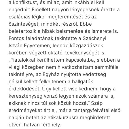
a konfliktust, és mi az, amit inkább el kell
engedni.” Emellett nagyon lényegesnek érezte a
családias légkör megteremtését és az
őszinteséget, mindkét részről. Ebbe
beletartozik a hibák beismerése és ismerete is.
Fontos feladatának tekintette a Szé­chenyi
István Egyetemen, leendő közgazdászok
körében végzett oktatói tevékenységét is.
„Fiatalokkal kerülhettem kapcsolatba, s ebben a
világi közegben nem hivatkozhattam semmiféle
tekintélyre, az Egyház nyújtotta védettség
nélkül kellett felkeltenem a hallgatók
érdeklődését. Úgy kellett viselkednem, hogy a
kereszténység vonzó legyen azok számára is,
akiknek nincs túl sok közük hozzá.” Szép
eredményeket ért el, már a tantárgyfelvétel első
napján betelt az etikakurzusra meghirdetett
ötven-hatvan férőhely.