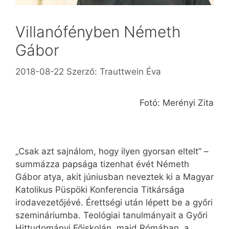
Villanófényben Németh
Gábor
2018-08-22
Szerző:
Trauttwein Éva
Fotó: Merényi Zita
„Csak azt sajnálom, hogy ilyen gyorsan eltelt” –
summázza papsága tizenhat évét Németh
Gábor atya, akit júniusban neveztek ki a Magyar
Katolikus Püspöki Konferencia Titkársága
irodavezetőjévé. Érettségi után lépett be a győri
szemináriumba. Teológiai tanulmányait a Győri
Hittudományi Főiskolán, majd Rómában, a