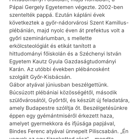
Pápai Gergely Egyetemen végezte. 2002-ben
szentelték pappá. Ezután kápláni évek
következtek a győr-nádorvárosi Szent Kamillus-
plébánián, majd nyolc éven át prefektus volt a
győri szemináriumban, s mellette
erkölcsteológiát és etikát tanított a
hittudományi főiskolán és a Széchenyi István
Egyetem Kautz Gyula Gazdaságtudományi
Karán. Az utóbbi években plébánosként
szolgált Győr-Kisbácsán.
Gábor atyával júniusban beszélgettünk.
Búcsúzott plébániai közösségétől, második
szülővárosától, Győrtől, és készült új feladatára,
amely Budapestre szólítja őt. Beszélgetésünkre
éppen egy gyémántmiséről érkezett haza,
amelyet gyermekkora és ifjúsága papjával,
Bindes Ferenc atyával ünnepelt Piliscsabán. „Én