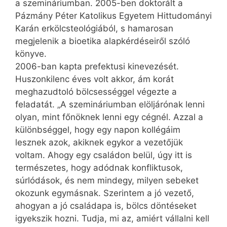
a szemináriumban. 2005-ben doktorált a
Pázmány Péter Katolikus Egyetem Hittudományi
Karán erkölcsteológiából, s hamarosan
megjelenik a bioetika alapkérdéseiről szóló
könyve.
2006-ban kapta prefektusi kinevezését.
Huszonkilenc éves volt akkor, ám korát
meghazudtoló bölcsességgel végezte a
feladatát. „A szemináriumban elöljárónak lenni
olyan, mint főnöknek lenni egy cégnél. Azzal a
különbséggel, hogy egy napon kollégáim
lesznek azok, akiknek egykor a vezetőjük
voltam. Ahogy egy családon belül, úgy itt is
természetes, hogy adódnak konfliktusok,
súrlódások, és nem mindegy, milyen sebeket
okozunk egymásnak. Szerintem a jó vezető,
ahogyan a jó családapa is, bölcs döntéseket
igyekszik hozni. Tudja, mi az, amiért vállalni kell