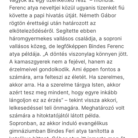
vagyok az egy tizenketted rész” – mondta.
Ferenc atya neveltjei közül ugyanis tizenkét fiú
követte a papi hivatás útját. Németh Gábor
rögtön érettségi után határozott az
elköteleződéséről. Segítette ebben
háromgyermekes vallásos családja, a soproni
vallásos közeg, de legfőképpen Bindes Ferenc
atya példája. „A döntés viszonylag könnyen jött.
A kamaszgyerek nem a fejével, hanem az
érzelmeivel gondolkodik. Ami éppen fontos a
számára, arra felteszi az életét. Ha szerelmes,
akkor arra. Ha a szerelme tárgya Isten, akkor
azért tesz meg mindent, hogy egyre inkább
lángoljon ez az érzés” – tekint vissza akkori,
lelkesedéssel teli önmagára. Meghatározó volt
számára a hitoktatójától látott példa.
Sopronban, az akkor induló evangélikus
gimnáziumban Bindes Feri atya tanította a