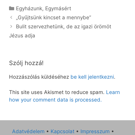
Kategória
Egyházunk
,
Egymásért
„Gyűjtsünk kincset a mennybe”
Bulit szervezhetünk, de az igazi örömöt
Jézus adja
Szólj hozzá!
Hozzászólás küldéséhez
be kell jelentkezni
.
This site uses Akismet to reduce spam.
Learn
how your comment data is processed.
Adatvédelem
•
Kapcsolat
•
Impresszum
•