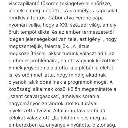
visszapillantó tükörbe tekingetve ellen­őrizze,
jönnek-e még mögötte.” A személyes kapcsolat
rendkívül fontos. Gábor atya Ferenc pápa
nyomán vallja, hogy a XXI. századi világ, amely
őrült tempót diktál és az ember természetétől
idegen jelenségekkel van tele, azt igényli, hogy
megszenteljük, felemeljük. „A jézusi
megközelítéssel: akkor tudunk választ adni az
emberek problémáira, ha ott vagyunk közöttük.”
Ennek jegyében alakította ki a plébánia életét
is, és örömmel látta, hogy mindig akadnak
olyanok, akik odaállnak a programok mögé. A
közösségi alkalmak közül külön megemlítette a
„szent csavargásokat”, amelyek során a
hagyományos zarándoklatot kultúrával
igyekezett ötvözni. Általában távolabbi úti
célokat választott. „Külföldön nincs meg az
emberekben az anyanyelv nyújtotta biztonság.