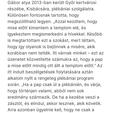
Gábor atya 2013-ban került Győr kertvárosi
részébe, Kisbácsára, plébániai szolgálatra.
Különösen fontosnak tartotta, hogy
megszólítható legyen. „Azzal kezdtem, hogy
mise előtt kimentem a templom elé, és
igyekeztem megismerkedni a hívekkel. Később
is megtartottam ezt a szokást, mert láttam,
hogy így olyanok is bejönnek a misére, akik
korábban nem tették. Itt várnak minket – ezt az
üzenetet közvetítette számukra az, hogy a pap
a mise előtt mindig ott állt a templom előtt.” Az
itt indult beszélgetések folytatására aztán
alkalom nyílt a rengeteg plébániai program
során. „Ha a pap csak ül a plébánián, és várja,
hogy történjen valami, abból nem sok
eredmény származik. De ha a kezébe veszi a
zászlót, és elindul, akkor lesznek, akik követik.
Arra azonban ügyelnie kell, hogy ne csak a