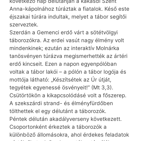
következő nap délutánján a kakasdi Szent
Anna-kápolnához túráztak a fiatalok. Késő este
éjszakai túrára indultak, melyet a tábor segítői
szerveztek.
Szerdán a Gemenci erdő várt a sötétvölgyi
táborozókra. Az erdei vasút nagy élmény volt
mindenkinek; ezután az interaktív Molnárka
tanösvényen túrázva megismerhették az ártéri
erdő kincseit. Ezen a napon egyenpólóban
voltak a tábor lakói – a pólón a tábor logója és
mottója látható: „Készítsétek az Úr útját,
tegyétek egyenessé ösvényeit!” (Mt 3,3).
Csütörtökön a kikapcsolódásé volt a főszerep.
A szekszárdi strand- és élményfürdőben
tölthettek el egy délutánt a táborozók.
Péntek délután akadályverseny következett.
Csoportonként érkeztek a táborozók a
különböző állomásokra, ahol érdekes feladatok