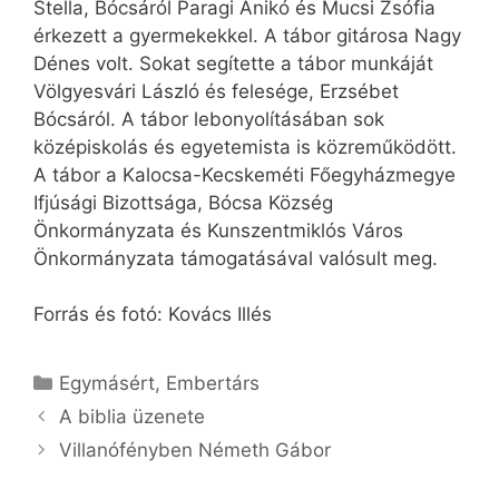
Stella, Bócsáról Paragi Anikó és Mucsi Zsófia
érkezett a gyermekekkel. A tábor gitárosa Nagy
Dénes volt. Sokat segítette a tábor munkáját
Völgyesvári László és felesége, Erzsébet
Bócsáról. A tábor lebonyolításában sok
középiskolás és egyetemista is közreműködött.
A tábor a Kalocsa-Kecskeméti Főegyházmegye
Ifjúsági Bizottsága, Bócsa Község
Önkormányzata és Kunszentmiklós Város
Önkormányzata támogatásával valósult meg.
Forrás és fotó: Kovács Illés
Kategória
Egymásért
,
Embertárs
A biblia üzenete
Villanófényben Németh Gábor