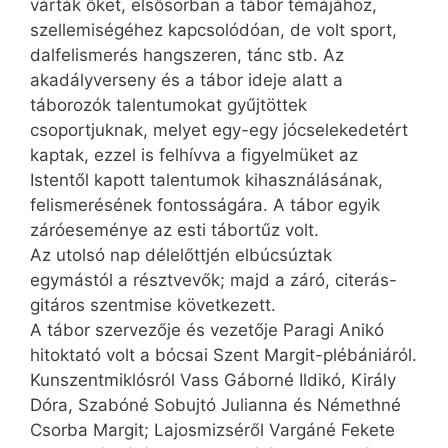
várták őket, elsősorban a tábor témájához,
szellemiségéhez kapcsolódóan, de volt sport,
dalfelismerés hangszeren, tánc stb. Az
akadályverseny és a tábor ideje alatt a
táborozók talentumokat gyűjtöttek
csoportjuknak, melyet egy-egy jócselekedetért
kaptak, ezzel is felhívva a figyelmüket az
Istentől kapott talentumok kihasználásának,
felismerésének fontosságára. A tábor egyik
záróeseménye az esti tábortűz volt.
Az utolsó nap délelőttjén elbúcsúztak
egymástól a résztvevők; majd a záró, citerás-
gitáros szentmise következett.
A tábor szervezője és vezetője Paragi Anikó
hitoktató volt a bócsai Szent Margit-plébániáról.
Kunszentmiklósról Vass Gáborné Ildikó, Király
Dóra, Szabóné Sobujtó Julianna és Némethné
Csorba Margit; Lajosmizséről Vargáné Fekete