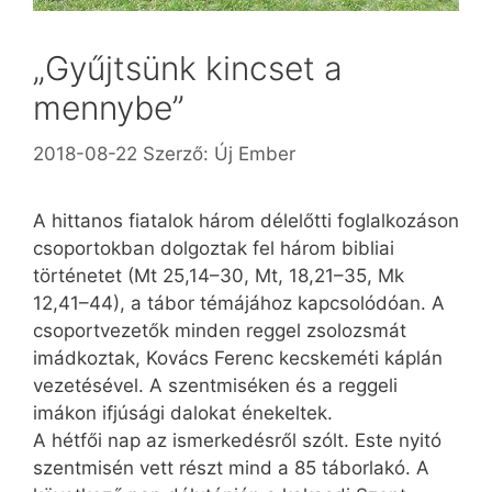
„Gyűjtsünk kincset a
mennybe”
2018-08-22
Szerző:
Új Ember
A hittanos fiatalok három délelőtti foglalkozáson
csoportokban dolgoztak fel három bibliai
történetet (Mt 25,14–30, Mt, 18,21–35, Mk
12,41–44), a tábor témájához kapcsolódóan. A
csoportvezetők minden reggel zsolozsmát
imádkoztak, Kovács Ferenc kecskeméti káplán
vezetésével. A szentmiséken és a reggeli
imákon ifjúsági dalokat énekeltek.
A hétfői nap az ismerkedésről szólt. Este nyitó
szentmisén vett részt mind a 85 táborlakó. A