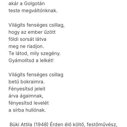
akár a Golgotán
teste megváltónknak.
Világíts fenséges csillag,
hogy az ember űzött
földi sorsát látva
meg ne riadjon.
Te látod, mily szegény.
Gyámolítsd a lelkét!
Világíts fenséges csillag
betű bokraimra.
Fényesítsd jeleit
árva ágaimnak,
fényesítsd levelét
a sírba hullónak.
Büki Attila (1948) Érden élő költő, festőművész,