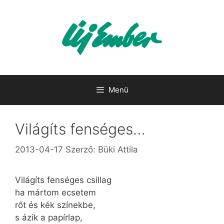
Kilépés
a
tartalomba
Menü
Világíts fenséges…
2013-04-17
Szerző:
Büki Attila
Világíts fenséges csillag
ha mártom ecsetem
rőt és kék színekbe,
s ázik a papírlap,