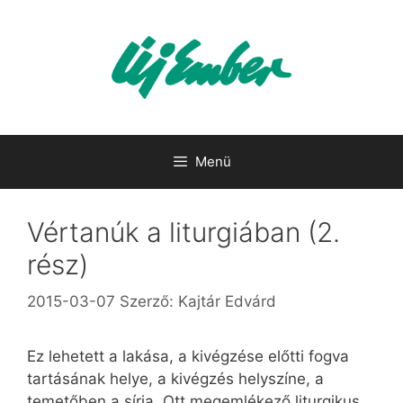
Kilépés
a
tartalomba
Menü
Vértanúk a liturgiában (2.
rész)
2015-03-07
Szerző:
Kajtár Edvárd
Ez lehetett a lakása, a kivégzése előtti fogva
tartásának helye, a kivégzés helyszíne, a
temetőben a sírja. Ott megemlékező liturgikus