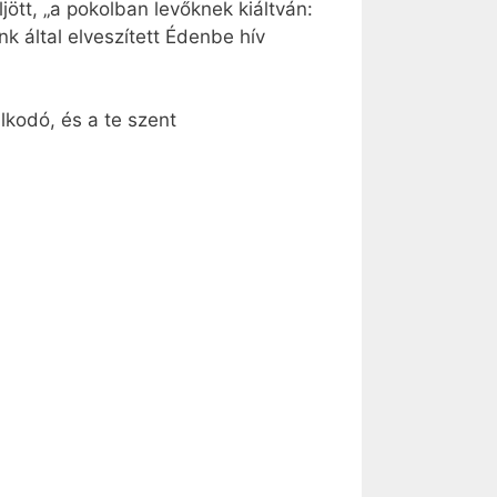
tt, „a pokolban levőknek kiáltván:
nk által elveszített Édenbe hív
lkodó, és a te szent