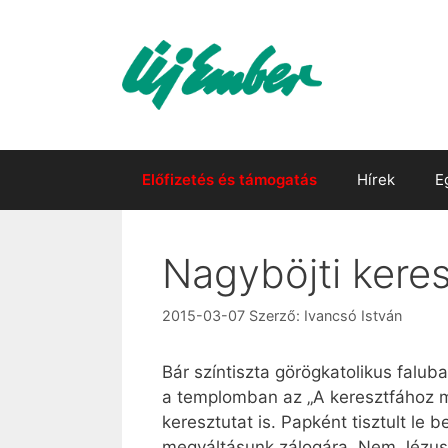
Kilépés
a
tartalomba
Előfizetés és támogatás
Hírek
E
Nagyböjti kere
2015-03-07
Szerző:
Ivancsó István
Bár színtiszta görögkatolikus falub
a templomban az „A keresztfához m
keresztutat is. Papként tisztult le
megváltásunk zálogára. Nem Jézus