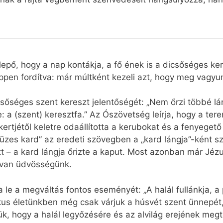
ő, hogy a nap kontákja, a fő ének is a dicsőséges kere
pen fordítva: már múltként kezeli azt, hogy meg vagyun
sőséges szent kereszt jelentőségét: „Nem őrzi többé lán
: a (szent) keresztfa.” Az Ószövetség leírja, hogy a te
ertjétől keletre odaállította a kerubokat és a fenyegető
tüzes kard” az eredeti szövegben a „kard lángja”-ként sze
tt – a kard lángja őrizte a kaput. Most azonban már Jézu
l van üdvösségünk.
a le a megváltás fontos eseményét: „A halál fullánkja, 
gikus életünkben még csak várjuk a húsvét szent ünnepét
k, hogy a halál legyőzésére és az alvilág erejének megt