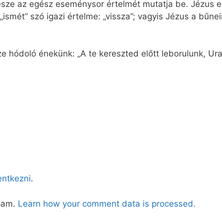
ze az egész eseménysor értelmét mutatja be. Jézus eljö
ismét” szó igazi értelme: „vissza”; vagyis Jézus a bűnei
ze hódoló énekünk: „A te kereszted előtt leborulunk, Ura
lentkezni
.
spam.
Learn how your comment data is processed.