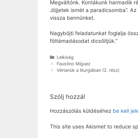
Megváltónk. Kontákunk harmadik rés
Jöjjetek ismét a paradicsomba”. Az „
vissza bennünket.
Nagyböjti feladatunkat foglalja öss
föltámadásodat dicsőítjük.”
Kategória
Lelkiség
Faustino Míguez
Vértanúk a liturgiában (2. rész)
Szólj hozzá!
Hozzászólás küldéséhez
be kell je
This site uses Akismet to reduce 