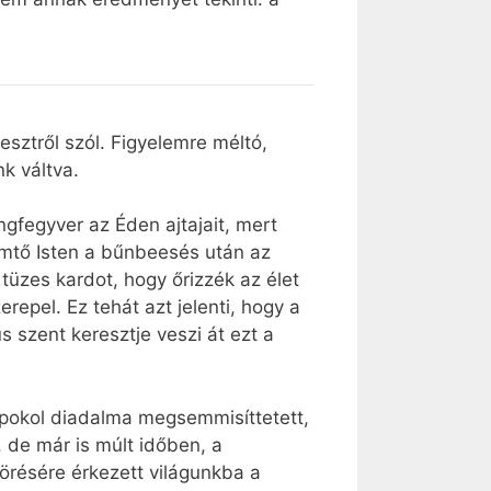
sztről szól. Figyelemre méltó,
k váltva.
gfegyver az Éden ajtajait, mert
remtő Isten a bűnbeesés után az
 tüzes kardot, hogy őrizzék az élet
repel. Ez tehát azt jelenti, hogy a
s szent keresztje veszi át ezt a
a pokol diadalma megsemmisíttetett,
, de már is múlt időben, a
örésére érkezett világunkba a