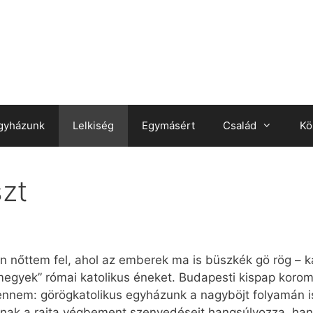
gyházunk
Lelkiség
Egymásért
Család
Kö
szt
an nőttem fel, ahol az emberek ma is büszkék gö rög – k
egyek” római katolikus éneket. Budapesti kispap kor
 bennem: görögkatolikus egyházunk a nagyböjt folyamán is
nak a rajta végbement szenvedéseit hangsúlyozza, han