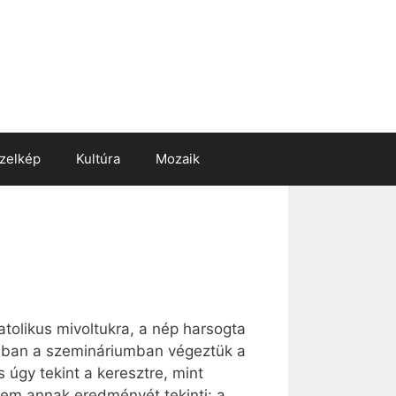
zelkép
Kultúra
Mozaik
atolikus mivoltukra, a nép harsogta
omban a szemináriumban végeztük a
 úgy tekint a keresztre, mint
em annak eredményét tekinti: a