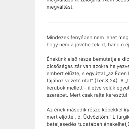
megváltást.
Mindezek fényében nem lehet meglep
hogy nem a jövőbe tekint, hanem ép
Énekünk első része bemutatja a dic
dicsőséges zár van azokra helyezve
embert elűzte, s egyúttal „az Éden k
fájához vezető utat” (Ter 3,24). A „
kerubok mellett – illetve velük együ
szerepet. Mert csak rajta keresztü
Az ének második része képekkel írj
mert eljöttél, ó, Üdvözítőm.” Litur
beteljesedés tudatában énekelhetjü