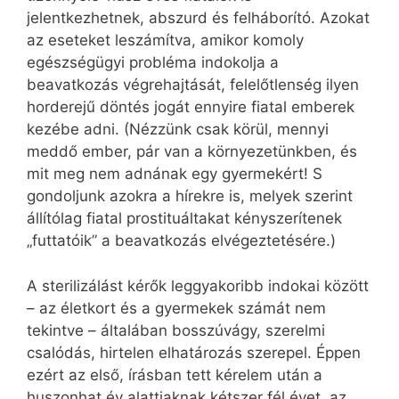
jelentkezhetnek, abszurd és felháborító. Azokat
az eseteket leszámítva, amikor komoly
egészségügyi probléma indokolja a
beavatkozás végrehajtását, felelőtlenség ilyen
horderejű döntés jogát ennyire fiatal emberek
kezébe adni. (Nézzünk csak körül, mennyi
meddő ember, pár van a környezetünkben, és
mit meg nem adnának egy gyermekért! S
gondoljunk azokra a hírekre is, melyek szerint
állítólag fiatal prostituáltakat kényszerítenek
„futtatóik” a beavatkozás elvégeztetésére.)
A sterilizálást kérők leggyakoribb indokai között
– az életkort és a gyermekek számát nem
tekintve – általában bosszúvágy, szerelmi
csalódás, hirtelen elhatározás szerepel. Éppen
ezért az első, írásban tett kérelem után a
huszonhat év alattiaknak kétszer fél évet, az