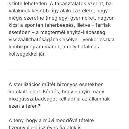
szinte lehetetlen. A tapasztalatok szerint, ha
valakinek később úgy alakul az élete, hogy
mégis szeretne (még egy) gyermeket, nagyon
kicsi a spontán teherbeesés, illetve – férfiak
esetében – a megtermékenyítő-képesség
visszaállíthatóságának esélye. Ilyenkor csak a
lombikprogram marad, amely hatalmas
költségekkel jár.
A sterilizációs műtét bizonyos esetekben
indokolt lehet. Kérdés, hogy ennyire nagy
mozgásszabadságot kell adnia az államnak
ezen a téren?
A tény, hogy a művi meddővé tételre
tizennyolc–húsz éves fiatalok is