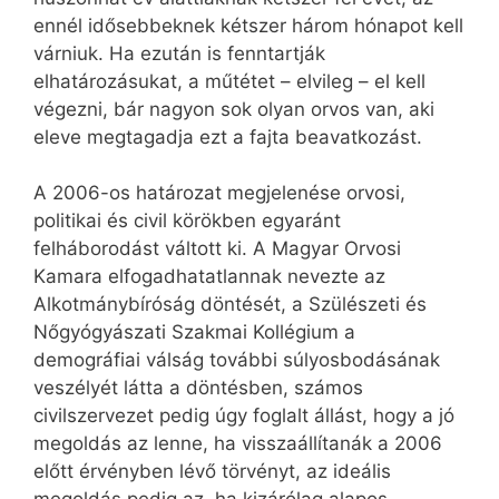
ennél idősebbeknek kétszer három hónapot kell
várniuk. Ha ezután is fenntartják
elhatározásukat, a műtétet – elvileg – el kell
végezni, bár nagyon sok olyan orvos van, aki
eleve megtagadja ezt a fajta beavatkozást.
A 2006-os határozat megjelenése orvosi,
politikai és civil körökben egyaránt
felháborodást váltott ki. A Magyar Orvosi
Kamara elfogadhatatlannak nevezte az
Alkotmánybíróság döntését, a Szülészeti és
Nőgyógyászati Szakmai Kollégium a
demográfiai válság további súlyosbodásának
veszélyét látta a döntésben, számos
civilszervezet pedig úgy foglalt állást, hogy a jó
megoldás az lenne, ha visszaállítanák a 2006
előtt érvényben lévő törvényt, az ideális