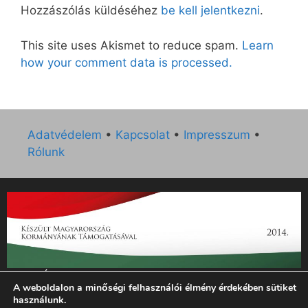
Hozzászólás küldéséhez
be kell jelentkezni
.
This site uses Akismet to reduce spam.
Learn
how your comment data is processed.
Adatvédelem
•
Kapcsolat
•
Impresszum
•
Rólunk
„Az Új Ember katolikus hetilap 2014. évi működésének
A weboldalon a minőségi felhasználói élmény érdekében sütiket
támogatását az EGYH-KCP-14-P-0121 sz. támogatási
használunk.
szerződés keretében 3 000 000 Ft összegben támogatta az