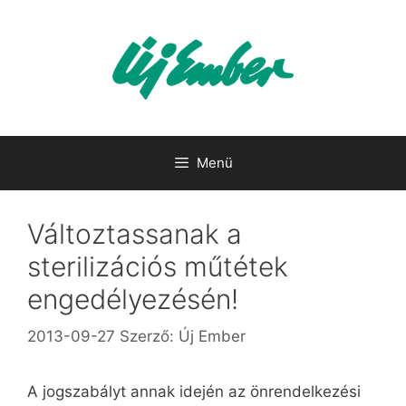
Kilépés
a
tartalomba
Menü
Változtassanak a
sterilizációs műtétek
engedélyezésén!
2013-09-27
Szerző:
Új Ember
A jogszabályt annak idején az önrendelkezési