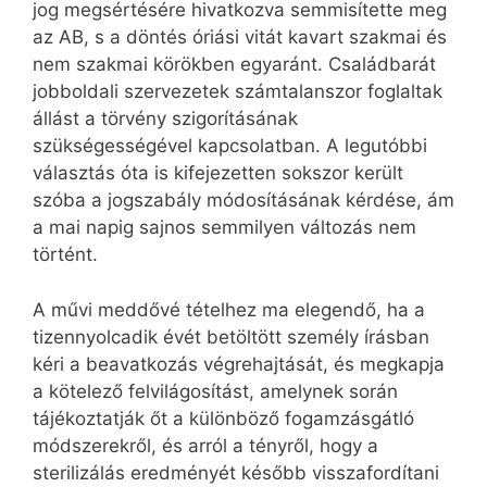
jog megsértésére hivatkozva semmisítette meg
az AB, s a döntés óriási vitát kavart szakmai és
nem szakmai körökben egyaránt. Családbarát
jobboldali szervezetek számtalanszor foglaltak
állást a törvény szigorításának
szükségességével kapcsolatban. A legutóbbi
választás óta is kifejezetten sokszor került
szóba a jogszabály módosításának kérdése, ám
a mai napig sajnos semmilyen változás nem
történt.
A művi meddővé tételhez ma elegendő, ha a
tizennyolcadik évét betöltött személy írásban
kéri a beavatkozás végrehajtását, és megkapja
a kötelező felvilágosítást, amelynek során
tájékoztatják őt a különböző fogamzásgátló
módszerekről, és arról a tényről, hogy a
sterilizálás eredményét később visszafordítani