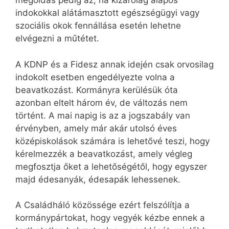
megoldás pedig az, ha kizárólag alapos
indokokkal alátámasztott egészségügyi vagy
szociális okok fennállása esetén lehetne
elvégezni a műtétet.
A KDNP és a Fidesz annak idején csak orvosilag
indokolt esetben engedélyezte volna a
beavatkozást. Kormányra kerülésük óta
azonban eltelt három év, de változás nem
történt. A mai napig is az a jogszabály van
érvényben, amely már akár utolsó éves
középiskolások számára is lehetővé teszi, hogy
kérelmezzék a beavatkozást, amely végleg
megfosztja őket a lehetőségétől, hogy egyszer
majd édesanyák, édesapák lehessenek.
A Családháló közössége ezért felszólítja a
kormánypártokat, hogy vegyék kézbe ennek a