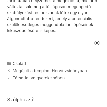
tarthatatlan helyzetnek a megoldását, mielőbb
változtassák meg a túlságosan megengedő
szabályozást, és hozzanak létre egy olyan,
átgondoltabb rendszert, amely a potenciális
szülők esetleges meggondolatlan lépéseinek
kiküszöbölésére is képes.
(x)
Kategória
Család
Megújult a templom Horvátzsidányban
Társadalom gyerekcipőben
Szólj hozzá!