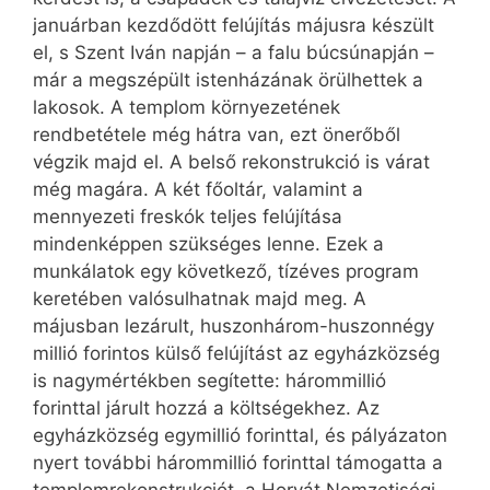
januárban kezdődött felújítás májusra készült
el, s Szent Iván napján – a falu búcsúnapján –
már a megszépült istenházának örülhettek a
lakosok. A templom környezetének
rendbetétele még hátra van, ezt önerőből
végzik majd el. A belső rekonstrukció is várat
még magára. A két főoltár, valamint a
mennyezeti freskók teljes felújítása
mindenképpen szükséges lenne. Ezek a
munkálatok egy következő, tízéves program
keretében valósulhatnak majd meg. A
májusban lezárult, huszonhárom-huszonnégy
millió forintos külső felújítást az egyházközség
is nagymértékben segítette: hárommillió
forinttal járult hozzá a költségekhez. Az
egyházközség egymillió forinttal, és pályázaton
nyert további hárommillió forinttal támogatta a