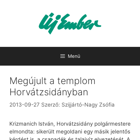
Kilépés
a
tartalomba
Menü
Megújult a templom
Horvátzsidányban
2013-09-27
Szerző:
Szijjártó-Nagy Zsófia
Krizmanich István, Horvátzsidány polgármestere
elmondta: sikerült megoldani egy másik jelentős
kérdést is, a csapadék és talajvíz elvezetését. A