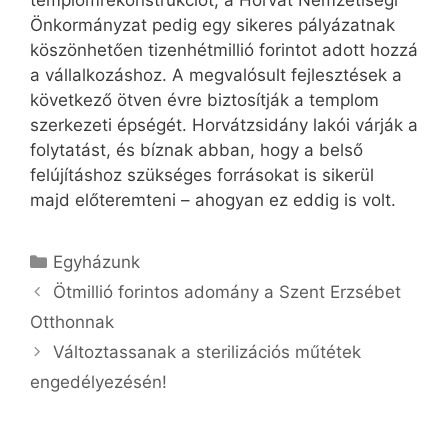
templomrekonstrukciót, a Horvát Nemzetiségi
Önkormányzat pedig egy sikeres pályázatnak
köszönhetően tizenhétmillió forintot adott hozzá
a vállalkozáshoz. A megvalósult fejlesztések a
következő ötven évre biztosítják a templom
szerkezeti épségét. Horvátzsidány lakói várják a
folytatást, és bíznak abban, hogy a belső
felújításhoz szükséges forrásokat is sikerül
majd előteremteni – ahogyan ez eddig is volt.
Kategória
Egyházunk
Ötmillió forintos adomány a Szent Erzsébet
Otthonnak
Változtassanak a sterilizációs műtétek
engedélyezésén!