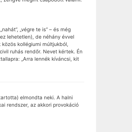
nahát”, „végre te is” – és még
 ez lehetetlen), de néhány évvel
 közös kollégiumi múltjukból,
civil ruhás rendőr. Nevet kértek. Én
lapra: „Arra lennék kíváncsi, kit
artotta) elmondta neki. A halni
kai rendszer, az akkori provokáció