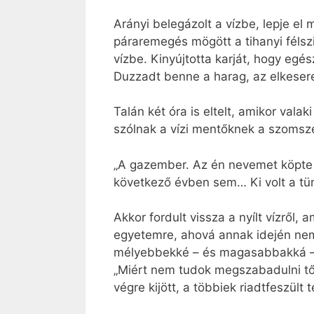
Arányi belegázolt a vízbe, lepje e
páraremegés mögött a tihanyi félszi
vízbe. Kinyújtotta karját, hogy egé
Duzzadt benne a harag, az elkesered
Talán két óra is eltelt, amikor vala
szólnak a vízi mentőknek a szomsz
„A gazember. Az én nevemet köpte b
következő évben sem… Ki volt a tünt
Akkor fordult vissza a nyílt vízről
egyetemre, ahová annak idején nem v
mélyebbekké – és magasabbakká – v
„Miért nem tudok megszabadulni től
végre kijött, a többiek riadtfeszült t