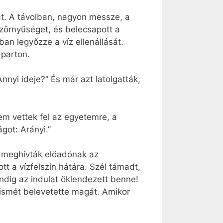
át. A távolban, nagyon messze, a
 szörnyűséget, és belecsapott a
an legyőzze a víz ellenállását.
 parton.
Annyi ideje?” És már azt latolgatták,
em vettek fel az egyetemre, a
got: Arányi.”
án meghívták előadónak az
tt a vízfelszín hátára. Szél támadt,
dig az indulat öklendezett benne!
 ismét belevetette magát. Amikor