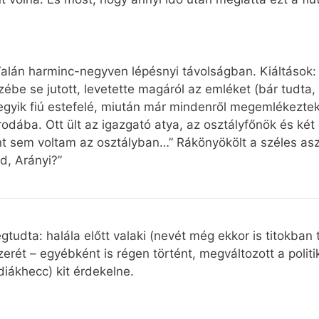
Talán harminc-negyven lépésnyi távolságban. Kiáltások: „
ébe se jutott, levetette magáról az emléket (bár tudta,
 egyik fiú estefelé, miután már mindenről megemlékeztek
rodába. Ott ült az igazgató atya, az osztályfőnök és két 
 sem voltam az osztályban…” Rákönyökölt a széles asztal
d, Arányi?”
tudta: halála előtt valaki (nevét még ekkor is titokban t
erét – egyébként is régen történt, megváltozott a politi
 diákhecc) kit érdekelne.