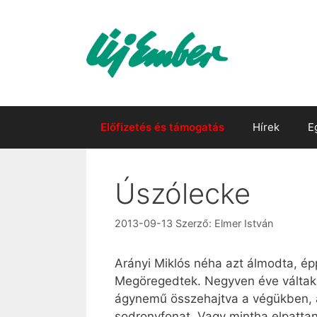
Kilépés
a
tartalomba
Előfizetés és támogatás
Hírek
E
Úszólecke
2013-09-13
Szerző:
Elmer István
Arányi Miklós néha azt álmodta, épp
Megöregedtek. Negyven éve váltak e
ágynemű összehajtva a végükben, a
sodronyfonat. Vagy mintha elpattant