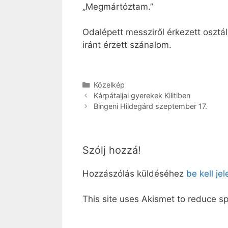
„Megmártóztam.”
Odalépett messziről érkezett osztál
iránt érzett szánalom.
Kategória
Közelkép
Kárpátaljai gyerekek Kilitiben
Bingeni Hildegárd szeptember 17.
Szólj hozzá!
Hozzászólás küldéséhez
be kell je
This site uses Akismet to reduce 