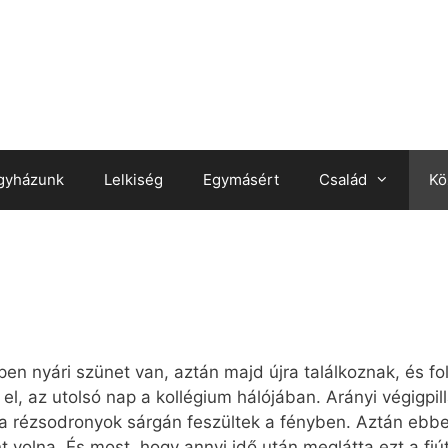
gyházunk
Lelkiség
Egymásért
Család
Kö
en nyári szünet van, aztán majd újra találkoznak, és fo
l, az utolsó nap a kollégium hálójában. Arányi végigpil
 rézsodronyok sárgán feszültek a fényben. Aztán ebbe
 volna. És most, hogy annyi idő után meglátta ezt a fi