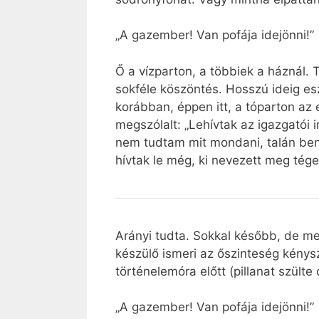
„A gazember! Van pofája idejönni!”
Ő a vízparton, a többiek a háznál. 
sokféle köszöntés. Hosszú ideig esz
korábban, éppen itt, a tóparton az
megszólalt: „Lehívtak az igazgatói i
nem tudtam mit mondani, talán bent
hívtak le még, ki nevezett meg tége
Arányi tudta. Sokkal később, de meg
készülő ismeri az őszinteség kénysz
történelemóra előtt (pillanat szülte
„A gazember! Van pofája idejönni!”