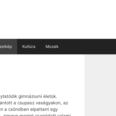
zelkép
Kultúra
Mozaik
lytatódik gimnáziumi életük.
lantott a csupasz vaságyakon, az
n a csöndben elpattant egy
út, zengve megint csapódott valami.