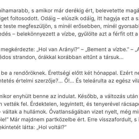
l mihamarabb, s amikor már derékig ért, belevetette mag
get foltosodott. Odáig – elúszik odáig, itt hagyja ezt a
sz teste megfeszüljön, s minél erősebben, minél gyorsabb
és – belekönnyezett a vízbe, gyűlölte azt a férfit ott a
ki megkérdezte: „Hol van Arányi?” – „Bement a vízbe.” – „
édos strandon, órákkal korábban eltűnt a társuk…
e a rendőröknek. Érettségi előtt két hónappal. Ezért n
etés értelmi szerzője?… Ő!… És teleárulta az egész vilá
, amikor enyhült benne az indulat. Később, a változás ut
ették fel. Érdektelen, legyintett, és tenyerével rácsapo
áltak a hullámok. Óvatlanságában vizet nyelt, még min
e!” Már majdnem partközelbe ért. Erre visszafordult, s
ekintetét látta: „Hol voltál?”