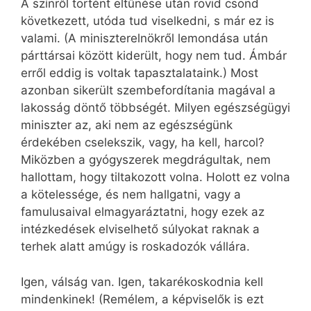
A színről történt eltűnése után rövid csönd
következett, utóda tud viselkedni, s már ez is
valami. (A miniszterelnökről lemondása után
párttársai között kiderült, hogy nem tud. Ámbár
erről eddig is voltak tapasztalataink.) Most
azonban sikerült szembefordítania magával a
lakosság döntő többségét. Milyen egészségügyi
miniszter az, aki nem az egészségünk
érdekében cselekszik, vagy, ha kell, harcol?
Miközben a gyógyszerek megdrágultak, nem
hallottam, hogy tiltakozott volna. Holott ez volna
a kötelessége, és nem hallgatni, vagy a
famulusaival elmagyaráztatni, hogy ezek az
intézkedések elviselhető súlyokat raknak a
terhek alatt amúgy is roskadozók vállára.
Igen, válság van. Igen, takarékoskodnia kell
mindenkinek! (Remélem, a képviselők is ezt