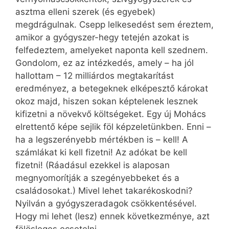
asztma elleni szerek (és egyebek)
megdrágulnak. Csepp lelkesedést sem éreztem,
amikor a gyógyszer-hegy tetején azokat is
felfedeztem, amelyeket naponta kell szednem.
Gondolom, ez az intézkedés, amely – ha jól
hallottam – 12 milliárdos megtakarítást
eredményez, a betegeknek elképesztő károkat
okoz majd, hiszen sokan képtelenek lesznek
kifizetni a növekvő költségeket. Egy új Mohács
elrettentő képe sejlik föl képzeletünkben. Enni –
ha a legszerényebb mértékben is – kell! A
számlákat ki kell fizetni! Az adókat be kell
fizetni! (Ráadásul ezekkel is alaposan
megnyomorítják a szegényebbeket és a
családosokat.) Mivel lehet takarékoskodni?
Nyilván a gyógyszeradagok csökkentésével.
Hogy mi lehet (lesz) ennek következménye, azt