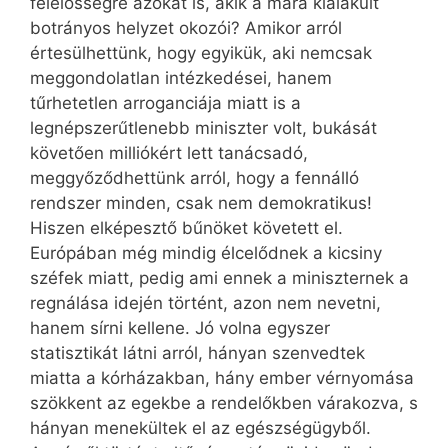
felelősségre azokat is, akik a mára kialakult
botrányos helyzet okozói? Amikor arról
értesülhettünk, hogy egyikük, aki nemcsak
meggondolatlan intézkedései, hanem
tűrhetetlen arroganciája miatt is a
legnépszerűtlenebb miniszter volt, bukását
követően milliókért lett tanácsadó,
meggyőződhettünk arról, hogy a fennálló
rendszer minden, csak nem demokratikus!
Hiszen elképesztő bűnöket követett el.
Európában még mindig élcelődnek a kicsiny
széfek miatt, pedig ami ennek a miniszternek a
regnálása idején történt, azon nem nevetni,
hanem sírni kellene. Jó volna egyszer
statisztikát látni arról, hányan szenvedtek
miatta a kórházakban, hány ember vérnyomása
szökkent az egekbe a rendelőkben várakozva, s
hányan menekültek el az egészségügyből.