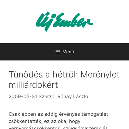
Kilépés
a
tartalomba
Menü
Tűnődés a hétről: Merénylet
milliárdokért
2009-05-31
Szerző:
Rónay László
Csak éppen az eddig érvényes támogatást
csökkentették, ez az oka, hogy
vérnyomáscsökkentők, szívgyógyszerek és