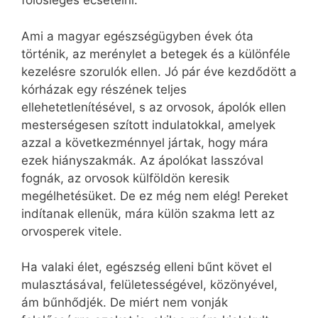
fölösleges ecsetelni.
Ami a magyar egészségügyben évek óta
történik, az merénylet a betegek és a különféle
kezelésre szorulók ellen. Jó pár éve kezdődött a
kórházak egy részének teljes
ellehetetlenítésével, s az orvosok, ápolók ellen
mesterségesen szított indulatokkal, amelyek
azzal a következménnyel jártak, hogy mára
ezek hiányszakmák. Az ápolókat lasszóval
fognák, az orvosok külföldön keresik
megélhetésüket. De ez még nem elég! Pereket
indítanak ellenük, mára külön szakma lett az
orvosperek vitele.
Ha valaki élet, egészség elleni bűnt követ el
mulasztásával, felületességével, közönyével,
ám bűnhődjék. De miért nem vonják