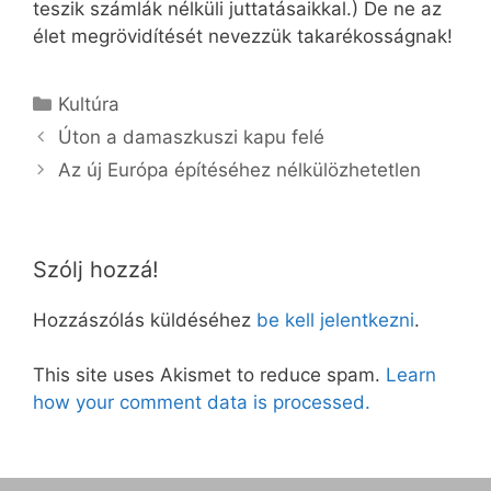
teszik számlák nélküli juttatásaikkal.) De ne az
élet megrövidítését nevezzük takarékosságnak!
Kategória
Kultúra
Úton a damaszkuszi kapu felé
Az új Európa építéséhez nélkülözhetetlen
Szólj hozzá!
Hozzászólás küldéséhez
be kell jelentkezni
.
This site uses Akismet to reduce spam.
Learn
how your comment data is processed.