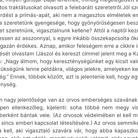
os traktátusokat olvasott a felebaráti szeretetről.Jól sz
 kérdést a prímás-apát, aki nem a magasztos elméletek e
a szeretetünk gyengesége, hogy gyönyörűségesen beszé
ket szeretnünk, vigasztalnunk kellene? Attól a naptól k
lgessen az asszonnyal, s egyre inkább összekapcsolta ők
gazán érdekes. Aznap, amikor feleségem erre a cikkre i
ét olvastam (Jászol és kereszt címmel jelent meg a Ka
a: „Nagy álmom, hogy kereszténységünket egy kicsit v
ükségünk lenne példákra, világos jelekre, amelyeken ker
g.” Ennek, többek között, azt is jelentenie kell, hogy eg
énység.
yen nagy jelentősége van az orvos emberséges szavának
en ellenkezőleg, kijelenti: soha többé nem megy vi
mberként bántak vele. (Az orvosok védelmében el kell
 sincs emberi kapcsolat létesítésére.) Az orvos semmik
a kell, aki vigasztaló szavára vár, hogy abba kapaszk