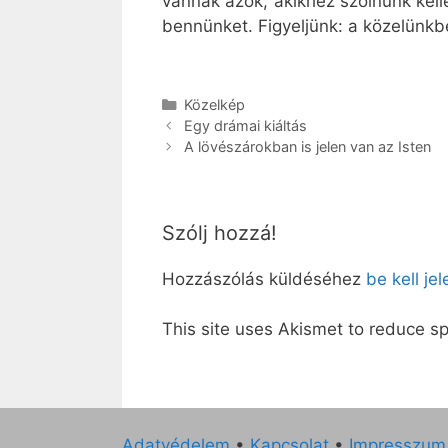
vannak azok, akikhez szólnunk kell
bennünket. Figyeljünk: a közelünkb
Kategória
Közelkép
Egy drámai kiáltás
A lövészárokban is jelen van az Isten
Szólj hozzá!
Hozzászólás küldéséhez
be kell je
This site uses Akismet to reduce 
Adatvédelem
•
Kapcsolat
•
Impresszum