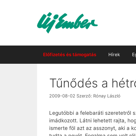
Kilépés
a
tartalomba
Előfizetés és támogatás
Hírek
E
Tűnődés a hétrő
2009-08-02
Szerző:
Rónay László
Legutóbbi a felebaráti szeretetről 
imádkozott. Látni lehetett rajta, h
ismerte föl azt az asszonyt, aki a 
tudta a nevét. Fogalma sem volt ró