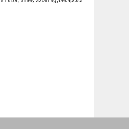
tlen szót, amely aztán egybekapcsol