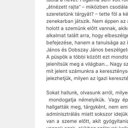
„átnézett rajta” – miközben csodálat
szeretetünk tárgyát? – tette föl a
zenekarban játszik. Nem éppen az 
holott a szemünk előtt vannak, aki
alkalmat talált arra, hogy elbeszé
befejezése, hanem a tanulsága az i
János és Dobszay János beszélgetés
A püspök a többi között ezt mondt
jelenítsük meg a világban… Nagy sz
mit jelent számunkra a kereszténysé
jelezhetjük, milyen az igazi kereszt
Sokat hallunk, olvasunk arról, mil
mondogatja némelyikük. Vagy épp
hallgatták meg, tárgyként, nem e
adminisztrálás miatt sokszor idejük
van a szeme előtt, akit gyógyítani