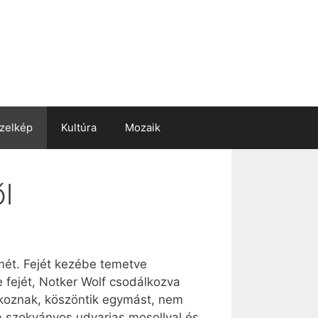
zelkép
Kultúra
Mozaik
ől
lmét. Fejét kezébe temetve
e fejét, Notker Wolf csodálkozva
álkoznak, köszöntik egymást, nem
a szokványos udvarias mosollyal és