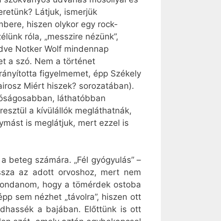
eretünk? Látjuk, ismerjük
mbere, hiszen olykor egy rock-
lünk róla, „messzire nézünk”,
ezdve Notker Wolf mindennap
et a szó. Nem a történet
rányította figyelmemet, épp Székely
irosz Miért hiszek? sorozatában).
alóságosabban, láthatóbban
esztül a kívülállók megláthatnák,
ymást is meglátjuk, mert ezzel is
 a beteg számára. „Fél gyógyulás” –
ssza az adott orvoshoz, mert nem
 mondanom, hogy a tömérdek ostoba
épp sem nézhet „távolra”, hiszen ott
odhassék a bajában. Előttünk is ott