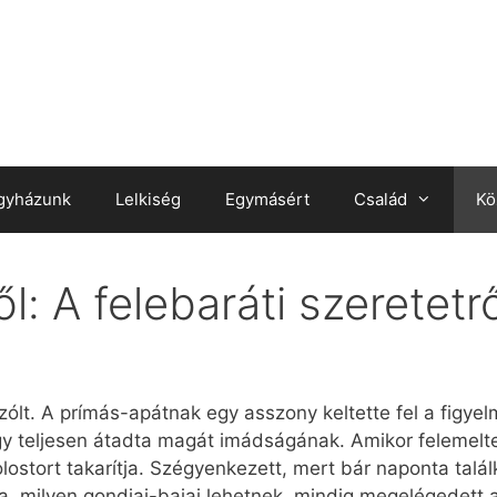
gyházunk
Lelkiség
Egymásért
Család
Kö
l: A felebaráti szeretetr
szólt. A prímás-apátnak egy asszony keltette fel a figye
ogy teljesen átadta magát imádságának. Amikor felemelt
kolostort takarítja. Szégyenkezett, mert bár naponta tal
la, milyen gondjai-bajai lehetnek, mindig megelégedett 