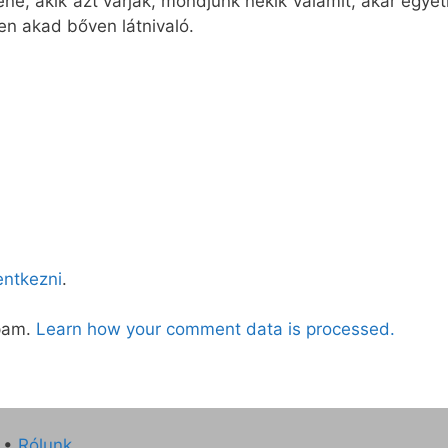
ene, akik azt várják, mondjunk nekik valamit, akár egye
en akad bőven látnivaló.
lentkezni
.
spam.
Learn how your comment data is processed.
•
Rólunk