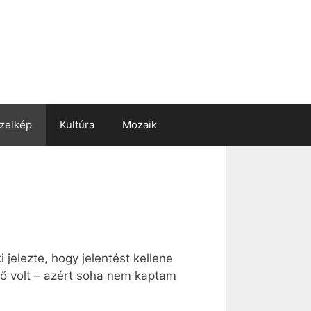
zelkép
Kultúra
Mozaik
 jelezte, hogy jelentést kellene
ő volt – azért soha nem kaptam