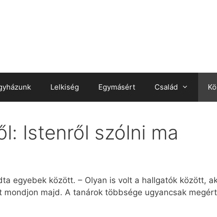
gyházunk
Lelkiség
Egymásért
Család
Kö
l: Istenről szólni ma
 egyebek között. – Olyan is volt a hallgatók között, aki
mit mondjon majd. A tanárok többsége ugyancsak megért