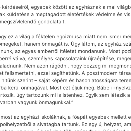
kérdéseiről, egyebek között az egyháznak a mai világban
ak küldetése a megtagadott életértékek védelme és vis
 megszívlelendő gondolatait:
hogy ez a világ a féktelen egoizmusa miatt nem ismer mé
ömegeket, hanem önmagát is. Úgy látom, az egyház szá
nk, az egyes emberről ítéletet mondanunk. Most pozití
mberré válva, személyes kapcsolataink újraépítése, meger
rehaladnunk. Nem azon rágódni, hogy bezzeg mi megmond
et felismertetni, ezzel segíthetünk. A posztmodern társa
 – hitünk szerint – saját képére és hasonlatosságára te
varba kerül önmagával. Most ezt éljük meg. Bábeli »nyel
tozik, úgy tartozunk mi is Istenhez. Egyik sem létezik a
zavarban vagyunk önmagunkkal.”
s most az egyházi iskoláknak, a főapát egyebek mellett e
helyzetből a sivatagba tartunk. Ez egy új helyzet, ame