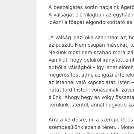
A beszélgetés során napjaink égető 
A válságát élő világban az egyházn
idézni a főapát elgondolkodtató és
„A válság igazi oka szerintem az, 
az pusztít. Nem csupán másokat, t
Nekünk most nem szabad moralizálnu
van kiút, hogy belülről irányított e
ebből a válságból – így lehet elő
megerősítést adni, az igazi értékek
az Istennel való kapcsolatát. Isten
hátat fordít isteni vonásainak: za
élünk. Ahogy hegy és völgy összetar
kerülünk Istentől, annál nagyobb 
Arra a kérdésre, mi a szerepe itt é
szembesülünk ezen a téren… Monopol