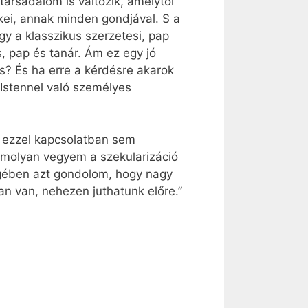
társadalom is változik, amelytől
kei, annak minden gondjával. S a
gy a klasszikus szerzetesi, pap
, pap és tanár. Ám ez egy jó
es? És ha erre a kérdésre akarok
Istennel való személyes
m ezzel kapcsolatban sem
molyan vegyem a szekularizáció
sségében azt gondolom, hogy nagy
an van, nehezen juthatunk előre.”