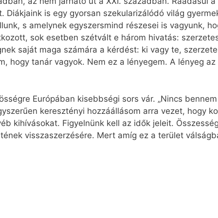
adban, az nem járható út a XXI. században. Ráadásul a 
. Diákjaink is egy gyorsan szekularizálódó világ gyerme
állunk, s amelynek egyszersmind részesei is vagyunk, ho
kozott, sok esetben szétvált e három hivatás: szerzetes
gnek saját maga számára a kérdést: ki vagy te, szerzet
m, hogy tanár vagyok. Nem ez a lényegem. A lényeg az 
zösségre Európában kisebbségi sors vár. „Nincs benne
szerűen keresztényi hozzáállásom arra vezet, hogy ko
egyéb kihívásokat. Figyelnünk kell az idők jeleit. Össze
tének visszaszerzésére. Mert amíg ez a terület válságb