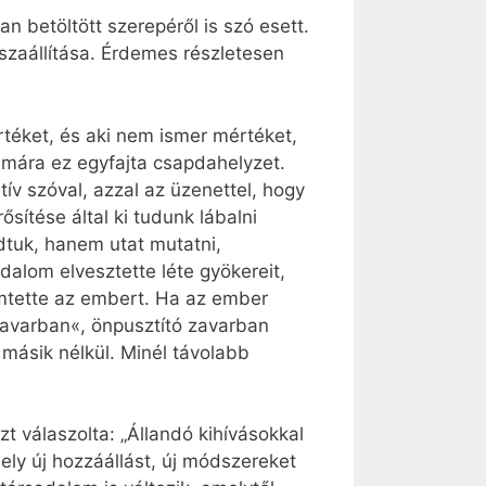
 betöltött szerepéről is szó esett.
szaállítása. Érdemes részletesen
rtéket, és aki nem ismer mértéket,
mára ez egyfajta csapdahelyzet.
v szóval, azzal az üzenettel, hogy
ősítése által ki tudunk lábalni
tuk, hanem utat mutatni,
dalom elvesztette léte gyökereit,
remtette az embert. Ha az ember
vzavarban«, önpusztító zavarban
 másik nélkül. Minél távolabb
zt válaszolta: „Állandó kihívásokkal
ly új hozzáállást, új módszereket