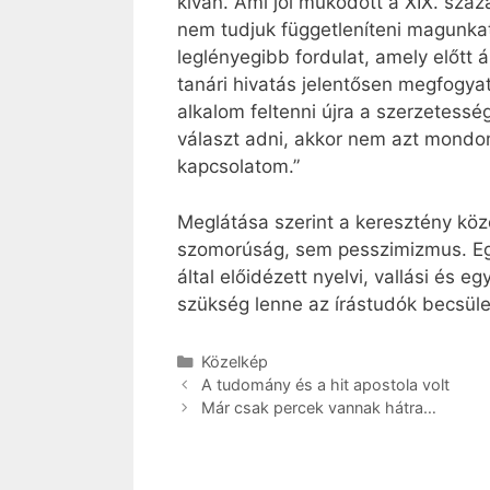
kíván. Ami jól működött a XIX. száz
nem tudjuk függetleníteni magunkat
leglényegibb fordulat, amely előtt 
tanári hivatás jelentősen megfogyat
alkalom feltenni újra a szerzetessé
választ adni, akkor nem azt mondo
kapcsolatom.”
Meglátása szerint a keresztény kö
szomorúság, sem pesszimizmus. Egy
által előidézett nyelvi, vallási és 
szükség lenne az írástudók becsüle
Kategória
Közelkép
A tudomány és a hit apostola volt
Már csak percek vannak hátra…