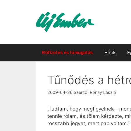
Kilépés
a
tartalomba
Előfizetés és támogatás
Hírek
E
Tűnődés a hétrő
2009-04-26
Szerző:
Rónay László
„Tudtam, hogy megfigyelnek – mondta
tennie rólam, és tőlem kérdezte, 
rosszabb jegyet, mert pap voltam.”