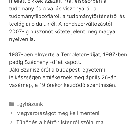
mellett cikkek százait írta, elsősorban a
tudomány és a vallás viszonyáról, a
tudományfilozófiáról, a tudománytörténetről és
teológiai oldalukról. A rendszerváltozástól
2007-ig huszonöt kötete jelent meg magyar
nyelven is.
1987-ben elnyerte a Templeton-díjat, 1997-ben
pedig Széchenyi-díjat kapott.
Jáki Szaniszlóról a budapesti egyetemi
lelkészségen emlékeznek meg április 26-án,
vasárnap, a 19 órakor kezdődő szentmisén.
Kategória
Egyházunk
Magyarországot meg kell menteni
Tűnődés a hétről: Istenről szólni ma