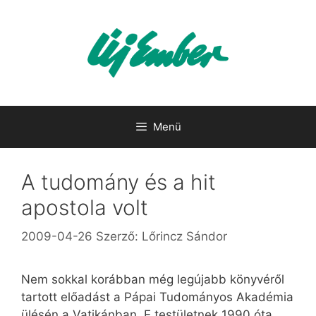
Kilépés
a
tartalomba
Menü
A tudomány és a hit
apostola volt
2009-04-26
Szerző:
Lőrincz Sándor
Nem sokkal korábban még legújabb könyvéről
tartott előadást a Pápai Tudományos Akadémia
ülésén a Vatikánban. E testületnek 1990 óta