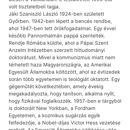
volt tiszteletbeli tagja.
Jáki Szaniszló László 1924-ben született
Győrben. 1942-ben lépett a bencés rendbe,
ahol 1947-ben tett örökfogadalmat. Egy évvel
később Pannonhalmán pappá szentelték.
Rendje Rómába küldte, ahol a Pápai Szent
Anzelm Intézetben szerzett hittudományi
doktorátust. Mivel a kommunizmus miatt nem
térhetett haza Magyarországra, az Amerikai
Egyesült Államokba költözött, ahol az évtizedek
során több egyetemen is teológiát oktatott. Egy
gégeműtét következtében, amely évekig
megakadályozta, hogy tanítson, alkalma nyílt,
hogy fizikával foglalkozzék. 1957-ben e tárgyból
is doktorált New Yorkban, a Fordham
Egyetemen, a kozmikus sugárzás egyik
felfedezője, a Nobel-díjas Victor Hess vezetése