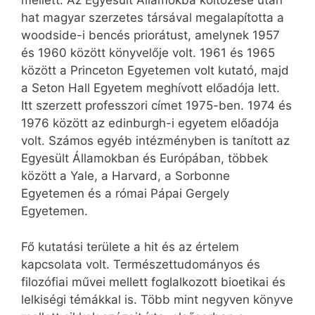
mellett. Az Egyesült Államokba költözése után
hat magyar szerzetes társával megalapította a
woodside-i bencés priorátust, amelynek 1957
és 1960 között könyvelője volt. 1961 és 1965
között a Princeton Egyetemen volt kutató, majd
a Seton Hall Egyetem meghívott előadója lett.
Itt szerzett professzori címet 1975-ben. 1974 és
1976 között az edinburgh-i egyetem előadója
volt. Számos egyéb intézményben is tanított az
Egyesült Államokban és Európában, többek
között a Yale, a Harvard, a Sorbonne
Egyetemen és a római Pápai Gergely
Egyetemen.
Fő kutatási területe a hit és az értelem
kapcsolata volt. Természettudományos és
filozófiai művei mellett foglalkozott bioetikai és
lelkiségi témákkal is. Több mint negyven könyve