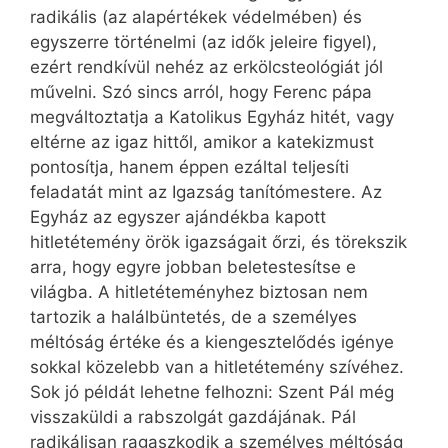
radikális (az alapértékek védelmében) és
egyszerre történelmi (az idők jeleire figyel),
ezért rendkívül nehéz az erkölcsteológiát jól
művelni. Szó sincs arról, hogy Ferenc pápa
megváltoztatja a Katolikus Egyház hitét, vagy
eltérne az igaz hittől, amikor a katekizmust
pontosítja, hanem éppen ezáltal teljesíti
feladatát mint az Igazság tanítómestere. Az
Egyház az egyszer ajándékba kapott
hitletétemény örök igazságait őrzi, és törekszik
arra, hogy egyre jobban beletestesítse e
világba. A hitletéteményhez biztosan nem
tartozik a halálbüntetés, de a személyes
méltóság értéke és a kiengesztelődés igénye
sokkal közelebb van a hitletétemény szívéhez.
Sok jó példát lehetne felhozni: Szent Pál még
visszaküldi a rabszolgát gazdájának. Pál
radikálisan ragaszkodik a személyes méltóság