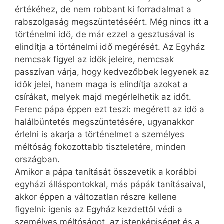
értékéhez, de nem robbant ki forradalmat a
rabszolgaság megszüntetéséért. Még nincs itt a
történelmi idő, de már ezzel a gesztusával is
elindítja a történelmi idő megérését. Az Egyház
nemcsak figyel az idők jeleire, nemcsak
passzívan várja, hogy kedvezőbbek legyenek az
idők jelei, hanem maga is elindítja azokat a
csírákat, melyek majd megérlelhetik az időt.
Ferenc pápa éppen ezt teszi: megérett az idő a
halálbüntetés megszüntetésére, ugyanakkor
érlelni is akarja a történelmet a személyes
méltóság fokozottabb tiszteletére, minden
országban.
Amikor a pápa tanítását összevetik a korábbi
egyházi álláspontokkal, más pápák tanításaival,
akkor éppen a változatlan részre kellene
figyelni: igenis az Egyház kezdettől védi a
személyes méltóságot, az istenképiséget és a