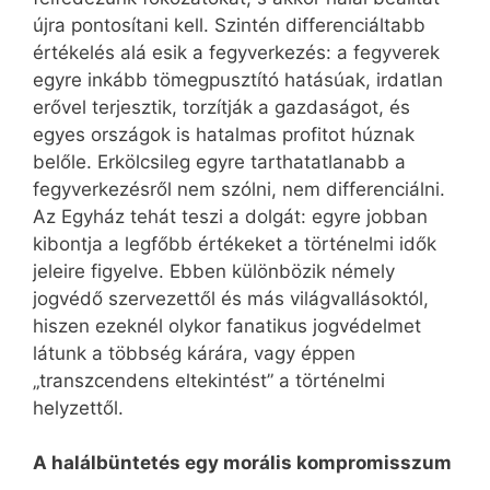
újra pontosítani kell. Szintén differenciáltabb
értékelés alá esik a fegyverkezés: a fegyverek
egyre inkább tömegpusztító hatásúak, irdatlan
erővel terjesztik, torzítják a gazdaságot, és
egyes országok is hatalmas profitot húznak
belőle. Erkölcsileg egyre tarthatatlanabb a
fegyverkezésről nem szólni, nem differenciálni.
Az Egyház tehát teszi a dolgát: egyre jobban
kibontja a legfőbb értékeket a történelmi idők
jeleire figyelve. Ebben különbözik némely
jogvédő szervezettől és más világvallásoktól,
hiszen ezeknél olykor fanatikus jogvédelmet
látunk a többség kárára, vagy éppen
„transzcendens eltekintést” a történelmi
helyzettől.
A halálbüntetés egy morális kompromisszum