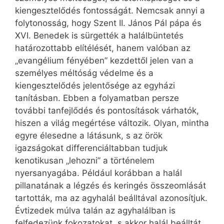
kiengesztelődés fontosságát. Nemcsak annyi a
folytonosság, hogy Szent II. János Pál pápa és
XVI. Benedek is sürgették a halálbüntetés
határozottabb elítélését, hanem valóban az
„evangélium fényében” kezdettől jelen van a
személyes méltóság védelme és a
kiengesztelődés jelentősége az egyházi
tanításban. Ebben a folyamatban persze
további tanfejlődés és pontosítások várhatók,
hiszen a világ megértése változik. Olyan, mintha
egyre élesedne a látásunk, s az örök
igazságokat differenciáltabban tudjuk
kenotikusan „lehozni” a történelem
nyersanyagába. Például korábban a halál
pillanatának a légzés és keringés összeomlását
tartották, ma az agyhalál beálltával azonosítjuk.
Évtizedek múlva talán az agyhalálban is
felfedezünk fokozatokat, s akkor halál beálltát