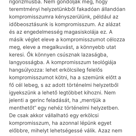
rigorizmusba. Nem gondolják meg, hogy
teremtményi helyzetünkből fakadóan állandóan
kompromisszumra kényszerülünk, például az
időbeosztásunk is kompromisszum. Az alázat
és az engedelmesség magasiskolája ez. A
másik véglet eleve a kompromisszumot célozza
meg, eleve a megalkuvást, a könnyebb utat
keresi. Ők könnyen csúsznak lazaságba,
langyosságba. A kompromisszum teológiája
hangsúlyozza: lehet erkölcsileg felelős
kompromisszumot kötni, ha a szemünk előtt a
fő cél lebeg, s az adott történelmi helyzetből
igyekszünk a lehető legtöbbet kihozni. Nem
jelenti a gerinc feladását, ha „mentjük a
menthetőt” egy nehéz történelmi helyzetben.
De csak akkor vállalható egy erkölcsi
kompromisszum, ha azonnal lépünk egyet
előbbre, mihelyt lehetségessé válik. Azaz nem