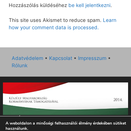
Hozzászólás küldéséhez
be kell jelentkezni
.
This site uses Akismet to reduce spam.
Learn
how your comment data is processed.
Adatvédelem
•
Kapcsolat
•
Impresszum
•
Rólunk
„Az Új Ember katolikus hetilap 2014. évi működésének
A weboldalon a minőségi felhasználói élmény érdekében sütiket
támogatását az EGYH-KCP-14-P-0121 sz. támogatási
használunk.
szerződés keretében 3 000 000 Ft összegben támogatta az