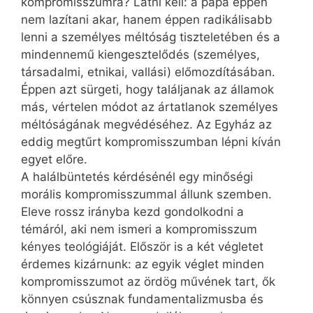
kompromisszumra? Látni kell: a pápa éppen
nem lazítani akar, hanem éppen radikálisabb
lenni a személyes méltóság tiszteletében és a
mindennemű kiengesztelődés (személyes,
társadalmi, etnikai, vallási) előmozdításában.
Éppen azt sürgeti, hogy találjanak az államok
más, vértelen módot az ártatlanok személyes
méltóságának megvédéséhez. Az Egyház az
eddig megtűrt kompromisszumban lépni kíván
egyet előre.
A halálbüntetés kérdésénél egy minőségi
morális kompromisszummal állunk szemben.
Eleve rossz irányba kezd gondolkodni a
témáról, aki nem ismeri a kompromisszum
kényes teológiáját. Először is a két végletet
érdemes kizárnunk: az egyik véglet minden
kompromisszumot az ördög művének tart, ők
könnyen csúsznak fundamentalizmusba és