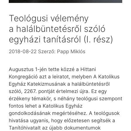
Teológusi vélemény
a halálbüntetésről szóló
egyházi tanításról (I. rész)
2018-08-22
Szerző:
Papp Miklós
Augusztus 1-jén tette közzé a Hittani
Kongregáció azt a leiratot, melyben A Katolikus
Egyház Katekizmusának a halálbüntetésről
szóló, 2267. pontját értelmezi újra. Ez egy
érzékeny témakör, s néhány teológusi szempont
fontos lehet a Katolikus Egyház
gondolkodásának megértéséhez. A teológusok
hivatása ugyan­is, hogy előzetesen segítsék a
Tanítóhivatalt az újabb dokumentumok