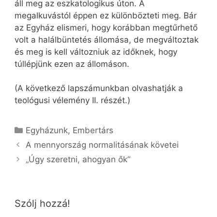
áll meg az eszkatologikus úton. A
megalkuvástól éppen ez különbözteti meg. Bár
az Egyház elismeri, hogy korábban megtűrhető
volt a halálbüntetés állomása, de megváltoztak
és meg is kell változniuk az időknek, hogy
túllépjünk ezen az állomáson.
(A következő lapszámunkban olvashatják a
teológusi vélemény II. részét.)
Kategória
Egyházunk
,
Embertárs
A mennyország normalitásának követei
„Úgy szeretni, ahogyan ők”
Szólj hozzá!