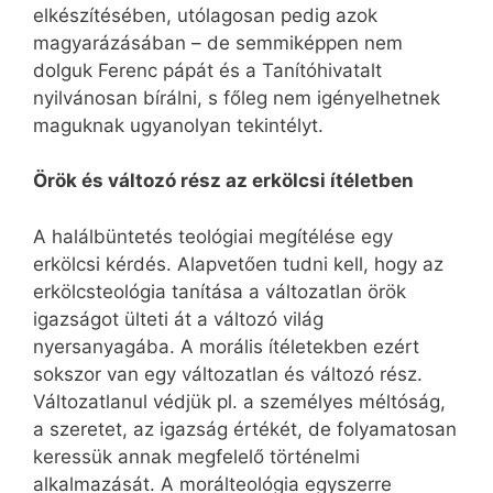
elkészítésében, utólagosan pedig azok
magyarázásában – de semmiképpen nem
dolguk Ferenc pápát és a Tanítóhivatalt
nyilvánosan bírálni, s főleg nem igényelhetnek
maguknak ugyanolyan tekintélyt.
Örök és változó rész az erkölcsi ítéletben
A halálbüntetés teológiai megítélése egy
erkölcsi kérdés. Alapvetően tudni kell, hogy az
erkölcsteológia tanítása a változatlan örök
igazságot ülteti át a változó világ
nyersanyagába. A morális ítéletekben ezért
sokszor van egy változatlan és változó rész.
Változatlanul védjük pl. a személyes méltóság,
a szeretet, az igazság értékét, de folyamatosan
keressük annak megfelelő történelmi
alkalmazását. A morálteológia egyszerre