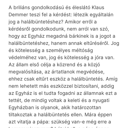
A briliáns gondolkodású és éleslátó Klaus
Demmer teszi fel a kérdést: létezik egyáltalán
jog a halálbüntetéshez? Amikor erről a
kérdésről gondolkodunk, nem arról van szó,
hogy az Egyház megadná bárkinek is a jogot a
halálbüntetéshez, hanem annak eltűréséről. Jog
és kötelesség a személyes méltóság
védelméhez van, jog és kötelesség a jóra van.
Az állam első célja a közrend és a közjó
megvalósítása, az ártatlanok megvédése,
ehhez csak eltűrt eszköz a halálbüntetés. Amíg
nem lehetett más eszközzel biztosítani, addig
az Egyház is el tudta fogadni az államnak ezt a
tettét, de mindig voltak a keleti és a nyugati
Egyházban is olyanok, akik határozottan
tiltakoztak a halálbüntetés ellen. Mára éppen
azt vitatja a pápa: szükség van-e még erre a