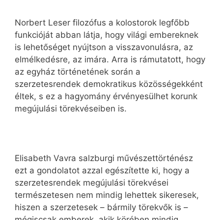
Norbert Leser filozófus a kolostorok legfőbb
funkcióját abban látja, hogy világi embereknek
is lehetőséget nyújtson a visszavonulásra, az
elmélkedésre, az imára. Arra is rámutatott, hogy
az egyház történetének során a
szerzetesrendek demokratikus közösségekként
éltek, s ez a hagyomány érvényesülhet korunk
megújulási törekvéseiben is.
Elisabeth Vavra salzburgi művészettörténész
ezt a gondolatot azzal egészítette ki, hogy a
szerzetesrendek megújulási törekvései
természetesen nem mindig lehettek sikeresek,
hiszen a szerzetesek – bármily törekvők is –
mégiscsak emberek, akik körében mindig