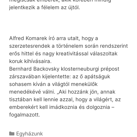
jelentkezik a félelem az újtól.
Alfred Komarek író arra utalt, hogy a
szerzetesrendek a történelem során rendszerint
erős hittel és nagy kreativitással válaszoltak
koruk kihívásaira.
Bernhard Backovsky klosterneuburgi prépost
zárszavában kijelentette: az ő apátságuk
sohasem kíván a világtól menekülők
menedékévé válni. „Aki hozzánk jön, annak
tisztában kell lennie azzal, hogy a világért, az
emberekért kell imádkoznia és dolgoznia –
fogalmazott.
Kategória
Egyházunk