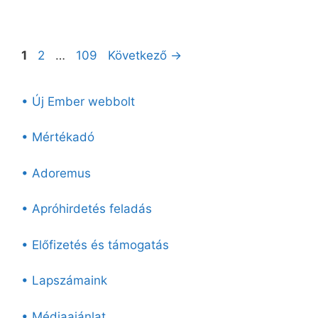
Oldal
Oldal
Oldal
1
2
…
109
Következő
→
• Új Ember webbolt
• Mértékadó
• Adoremus
• Apróhirdetés feladás
• Előfizetés és támogatás
• Lapszámaink
• Médiaajánlat