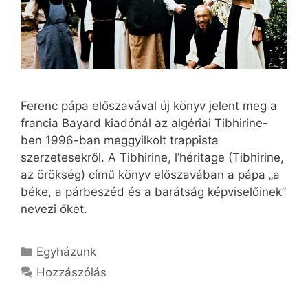
Ferenc pápa előszavával új könyv jelent meg a
francia Bayard kiadónál az algériai Tibhirine-
ben 1996-ban meggyilkolt trappista
szerzetesekről. A Tibhirine, l’héritage (Tibhirine,
az örökség) című könyv előszavában a pápa „a
béke, a párbeszéd és a barátság képviselőinek”
nevezi őket.
Kategória
Egyházunk
Hozzászólás