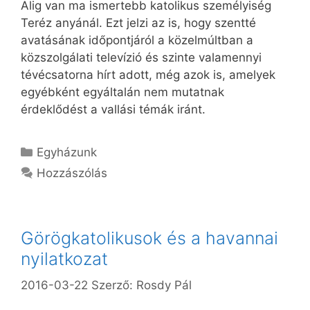
Alig van ma ismertebb katolikus személyiség
Teréz anyánál. Ezt jelzi az is, hogy szentté
avatásának időpontjáról a közelmúltban a
közszolgálati televízió és szinte valamennyi
tévécsatorna hírt adott, még azok is, amelyek
egyébként egyáltalán nem mutatnak
érdeklődést a vallási témák iránt.
Kategória
Egyházunk
Hozzászólás
Görögkatolikusok és a havannai
nyilatkozat
2016-03-22
Szerző:
Rosdy Pál