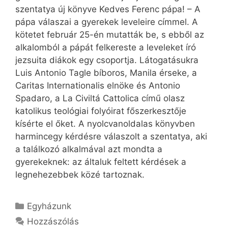
szentatya új könyve Kedves Ferenc pápa! – A
pápa ­válaszai a gyerekek leveleire címmel. A
kötetet február 25-én mutatták be, s ebből az
alkalomból a pápát felkereste a leveleket író
jezsuita diákok egy csoportja. Látogatásukra
Luis Antonio Tagle bíboros, Manila érseke, a
Caritas Internationalis elnöke és Antonio
Spadaro, a La Civiltá Cattolica című olasz
katolikus teológiai folyóirat főszerkesztője
kísérte el őket. A nyolcvanoldalas könyvben
harmincegy kérdésre válaszolt a szentatya, aki
a találkozó alkalmával azt mondta a
gyerekeknek: az általuk feltett kérdések a
legnehezebbek közé tartoznak.
Kategória
Egyházunk
Hozzászólás