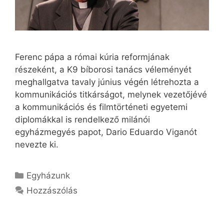
Ferenc pápa a római kúria reformjának
részeként, a K9 bíborosi tanács véleményét
meghallgatva tavaly június végén létrehozta a
kommunikációs titkárságot, melynek vezetőjévé
a kommunikációs és filmtörténeti egyetemi
diplomákkal is rendelkező milánói
egyházmegyés papot, Dario Eduardo Viganót
nevezte ki.
Kategória
Egyházunk
Hozzászólás