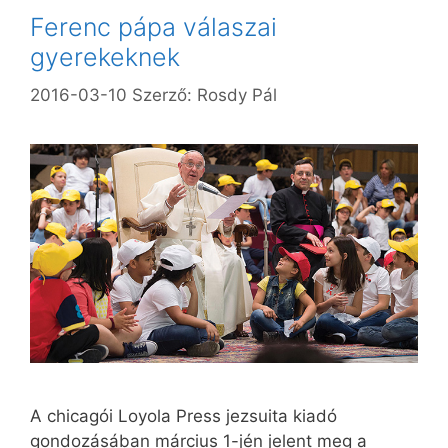
Ferenc pápa válaszai
gyerekeknek
2016-03-10
Szerző:
Rosdy Pál
A chicagói Loyola Press jezsuita kiadó
gondozásában március 1-jén jelent meg a