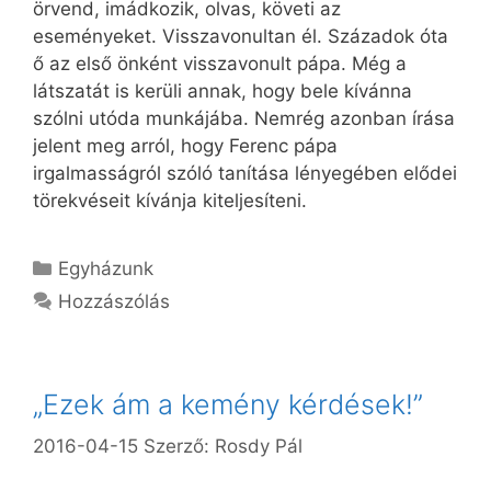
örvend, imádkozik, olvas, követi az
eseményeket. Visszavonultan él. Századok óta
ő az első önként visszavonult pápa. Még a
látszatát is kerüli annak, hogy bele kívánna
szólni utóda munkájába. Nemrég azonban írása
jelent meg arról, hogy Ferenc pápa
irgalmasságról szóló tanítása lényegében elődei
törekvéseit kívánja kiteljesíteni.
Kategória
Egyházunk
Hozzászólás
„Ezek ám a kemény kérdések!”
2016-04-15
Szerző:
Rosdy Pál