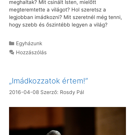
meghaltak? Mit csinált Isten, mielőtt
megteremtette a világot? Hol szeretsz a
legjobban imádkozni? Mit szeretnél még tenni,
hogy szebb és őszintébb legyen a világ?
Kategória
Egyházunk
Hozzászólás
„Imádkozzatok értem!”
2016-04-08
Szerző:
Rosdy Pál