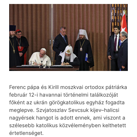
Ferenc pápa és Kirill moszkvai ortodox pátriárka
február 12-i havannai történelmi találkozóját
főként az ukrán görögkatolikus egyház fogadta
meglepve. Szvjatoszlav Sevcsuk kijev–halicsi
nagyérsek hangot is adott ennek, ami viszont a
szélesebb katolikus közvéleményben kelthetett
értetlenséget.