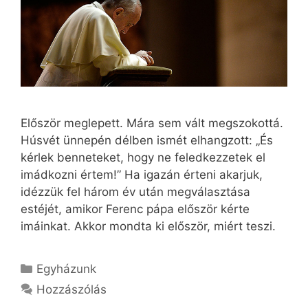
Először meglepett. Mára sem vált megszokottá.
Húsvét ünnepén délben ismét elhangzott: „És
kérlek benneteket, hogy ne feledkezzetek el
imádkozni értem!” Ha igazán érteni akarjuk,
idézzük fel három év után megválasztása
estéjét, amikor Ferenc pápa először kérte
imáinkat. Akkor mondta ki először, miért teszi.
Kategória
Egyházunk
Hozzászólás