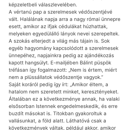
képzeletbeli válaszlevelében.
A vértanú pap a szerelmesek védőszentjévé
vált. Halálának napja arra a nagy római ünnepre
esett, amikor az ifjak cédulákat húzhattak,
melyeken egyedülálló lányok nevei szerepeltek.
A szokás elterjedt a világ más tájain is. Sok
egyéb hagyomány kapcsolódott a szerelmesek
ünnepéhez, napjainkra pedig az ajándékozás
kapott hangsúlyt. E-mailjében Bálint püspök
tréfásan így fogalmazott: „Nem is értem, miért
nem a plüssállatok védőszentje vagyok.”
Saját koráról pedig így írt: „Amikor éltem, a
hatalom nem szeretett minket, keresztényeket.
Általában ez a következménye annak, ha valaki
elsősorban Istennek engedelmeskedik, és erre
buzdít másokat is. Titokban gyakoroltuk a
vallásunkat, a föld alatt. Láthatóvá csak a
következmények váltak, például akkor, amikor