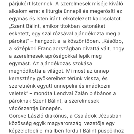
párjukért Istennek. A szerelmesek miséje kiváló
alkalom erre: a liturgia ünnepli és megerősíti az
egymás és Isten iránti elkötelezett kapcsolatot.
„Szent Bálint, amikor titokban katonákat
esketett, egy szál rózsával ajándékozta meg a
párokat” – hangzott el a köszöntőben. „Később,
a középkori Franciaországban divattá vált, hogy
a szerelmesek apróságokkal lepik meg
egymást. Az ajándékozás szokása
meghódította a világot. Mi most az ünnep
keresztény gyökereihez térünk vissza, és
szeretnénk együtt ünnepelni és imádkozni
veletek” – mondta Lendvai Zalán plébános a
pároknak Szent Bálint, a szerelmesek
védőszentje ünnepén.
Gorove László diakónus, a Családok Jézusban
közösség egyik magyarországi vezetője egy
képzeletbeli e-mailben fordult Bálint püspökhöz