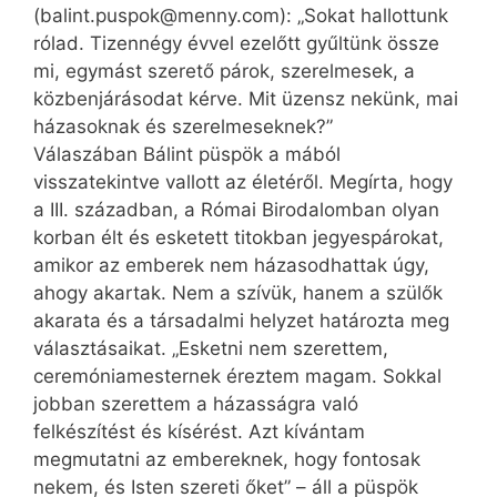
(balint.puspok@menny.com): „Sokat hallottunk
rólad. Tizennégy évvel ezelőtt gyűltünk össze
mi, egymást szerető párok, szerelmesek, a
közbenjárásodat kérve. Mit üzensz nekünk, mai
házasoknak és szerelmeseknek?”
Válaszában Bálint püspök a mából
visszatekintve vallott az életéről. Megírta, hogy
a III. században, a Római Birodalomban olyan
korban élt és esketett titokban jegyespárokat,
amikor az emberek nem házasodhattak úgy,
ahogy akartak. Nem a szívük, hanem a szülők
akarata és a társadalmi helyzet határozta meg
választásaikat. „Esketni nem szerettem,
ceremóniamesternek éreztem magam. Sokkal
jobban szerettem a házasságra való
felkészítést és kísérést. Azt kívántam
megmutatni az embereknek, hogy fontosak
nekem, és Isten szereti őket” – áll a püspök