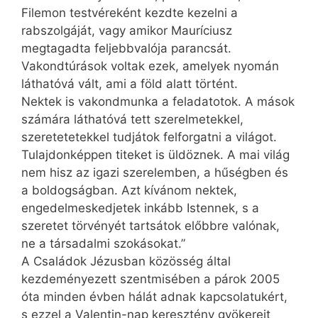
Filemon testvéreként kezdte kezelni a
rabszolgáját, vagy amikor Mauríciusz
megtagadta feljebbvalója parancsát.
Vakondtúrások voltak ezek, amelyek nyomán
láthatóvá vált, ami a föld alatt történt.
Nektek is vakondmunka a feladatotok. A mások
számára láthatóvá tett szerelmetekkel,
szeretetetekkel tudjátok felforgatni a világot.
Tulajdonképpen titeket is üldöznek. A mai világ
nem hisz az igazi szerelemben, a hűségben és
a boldogságban. Azt kívánom nektek,
engedelmeskedjetek inkább Istennek, s a
szeretet törvényét tartsátok előbbre valónak,
ne a társadalmi szokásokat.”
A Családok Jézusban közösség által
kezdeményezett szentmisében a párok 2005
óta minden évben hálát adnak kapcsolatukért,
s ezzel a Valentin-nap keresztény gyökereit