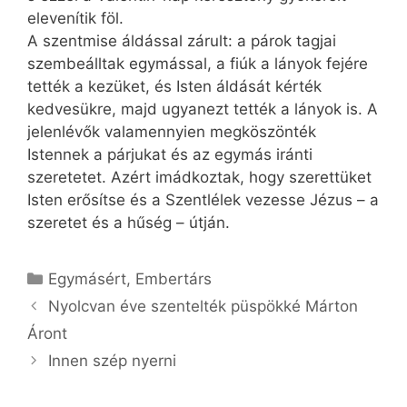
elevenítik föl.
A szentmise áldással zárult: a párok tagjai
szembeálltak egymással, a fiúk a lányok fejére
tették a kezüket, és Isten áldását kérték
kedvesükre, majd ugyanezt tették a lányok is. A
jelenlévők valamennyien megköszönték
Istennek a párjukat és az egymás iránti
szeretetet. Azért imádkoztak, hogy szerettüket
Isten erősítse és a Szentlélek vezesse Jézus – a
szeretet és a hűség – útján.
Kategória
Egymásért
,
Embertárs
Nyolcvan éve szentelték püspökké Márton
Áront
Innen szép nyerni