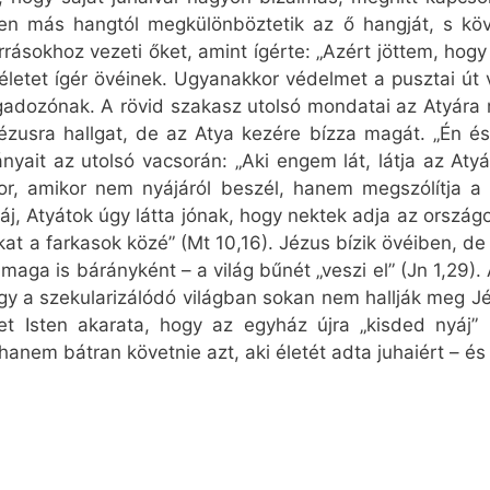
en más hangtól megkülönböztetik az ő hangját, s kö
orrásokhoz vezeti őket, amint ígérte: „Azért jöttem, ho
k életet ígér övéinek. Ugyanakkor védelmet a pusztai út
ozónak. A rövid szakasz utolsó mondatai az Atyára mu
ézusra hallgat, de az Atya kezére bízza magát. „Én 
ányait az utolsó vacsorán: „Aki engem lát, látja az Atyá
r, amikor nem nyájáról beszél, hanem megszólítja a „j
yáj, Atyátok úgy látta jónak, hogy nektek adja az orszá
kat a farkasok közé” (Mt 10,16). Jézus bízik övéiben, 
aga is bárányként – a világ bűnét „veszi el” (Jn 1,29)
y a szekularizálódó világban sokan nem hallják meg 
t Isten akarata, hogy az egyház újra „kisded nyáj” 
anem bátran követnie azt, aki életét adta juhaiért – és a