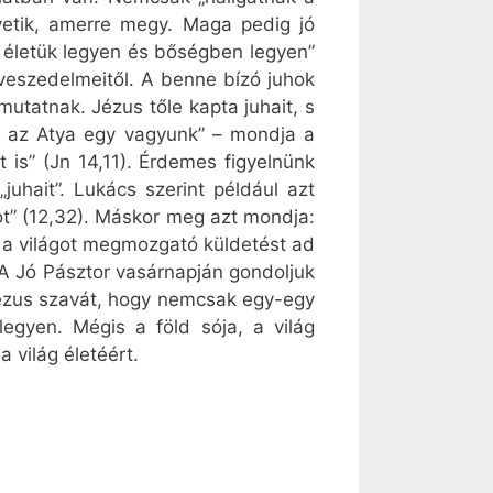
vetik, amerre megy. Maga pedig jó
gy életük legyen és bőségben legyen”
 veszedelmeitől. A benne bízó juhok
tatnak. Jézus tőle kapta juhait, s
és az Atya egy vagyunk” – mondja a
t is” (Jn 14,11). Érdemes figyelnünk
uhait”. Lukács szerint például azt
got” (12,32). Máskor meg azt mondja:
de a világot megmozgató küldetést ad
. A Jó Pásztor vasárnapján gondoljuk
Jézus szavát, hogy nemcsak egy-egy
legyen. Mégis a föld sója, a világ
 világ életéért.