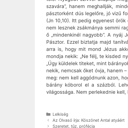
szavára”, hanem meghallják, mind
pásztorként dús legelőre, jó vizű f
(Jn 10,10). Itt pedig egyenest örö
nem lesznek zsákmánya semmi ragad
ő „mindenkinél nagyobb”. A nyáj J
Pásztor. Ezzel biztatja majd tanítv
arra is, hogy mit mond Jézus akko
mondja nekik: „Ne félj, te kisded n
„Úgy küldelek titeket, mint bárányo
nekik, nemcsak őket óvja, hanem – m
meg: nem kell aggódnunk azon, hog
bárány kóborol el a százból. Lehe
világossága. Nem perlekednie kell, h
Kategória
Lelkiség
Az Olvasó írja: Köszönet Antal atyáért
Szeretet, tűz, prófécia