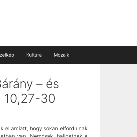
zelkép
Kultúra
Mozaik
Bárány – és
n 10,27-30
ik el amiatt, hogy sokan elfordulnak
olatban van. Nemcsak „hallgatnak a