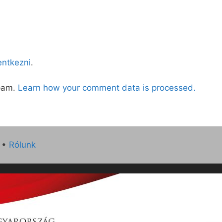
lentkezni
.
spam.
Learn how your comment data is processed.
•
Rólunk