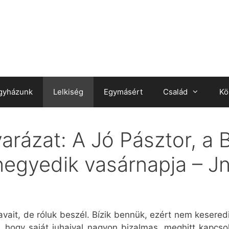
gyházunk
Lelkiség
Egymásért
Család
Kö
rázat: A Jó Pásztor, a 
 negyedik vasárnapja – J
vait, de róluk beszél. Bízik bennük, ezért nem kesered
eg, hogy saját juhaival nagyon bizalmas, meghitt kapcs