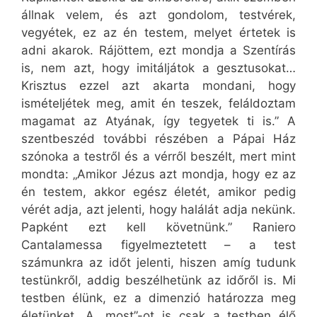
állnak velem, és azt gondolom, testvérek,
vegyétek, ez az én testem, melyet értetek is
adni akarok. Rájöttem, ezt mondja a Szentírás
is, nem azt, hogy imitáljátok a gesztusokat…
Krisztus ezzel azt akarta mondani, hogy
ismételjétek meg, amit én teszek, feláldoztam
magamat az Atyának, így tegyetek ti is.” A
szentbeszéd további részében a Pápai Ház
szónoka a testről és a vérről beszélt, mert mint
mondta: „Amikor Jézus azt mondja, hogy ez az
én testem, akkor egész életét, amikor pedig
vérét adja, azt jelenti, hogy halálát adja nekünk.
Papként ezt kell követnünk.” Raniero
Cantalamessa figyelmeztetett – a test
számunkra az időt jelenti, hiszen amíg tudunk
testünkről, addig beszélhetünk az időről is. Mi
testben élünk, ez a dimenzió határozza meg
életünket. A „most”-ot is csak a testben élő