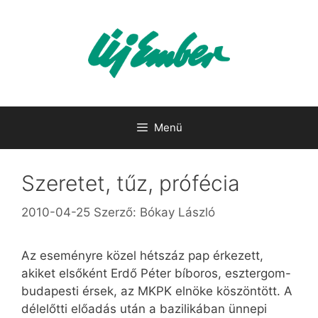
Kilépés
a
tartalomba
Menü
Szeretet, tűz, prófécia
2010-04-25
Szerző:
Bókay László
Az eseményre közel hétszáz pap érkezett,
akiket elsőként Erdő Péter bíboros, esztergom-
budapesti érsek, az MKPK elnöke köszöntött. A
délelőtti előadás után a bazilikában ünnepi