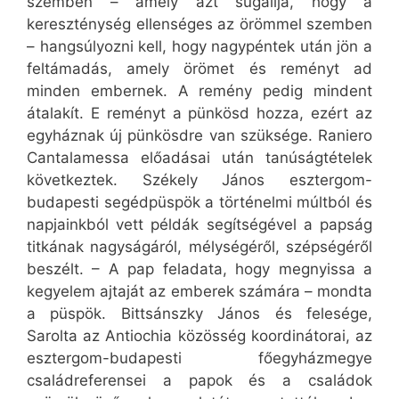
szemben – amely azt sugallja, hogy a
kereszténység ellenséges az örömmel szemben
– hangsúlyozni kell, hogy nagypéntek után jön a
feltámadás, amely örömet és reményt ad
minden embernek. A remény pedig mindent
átalakít. E reményt a pünkösd hozza, ezért az
egyháznak új pünkösdre van szüksége. Raniero
Cantalamessa előadásai után tanúságtételek
következtek. Székely János esztergom-
budapesti segédpüspök a történelmi múltból és
napjainkból vett példák segítségével a papság
titkának nagyságáról, mélységéről, szépségéről
beszélt. – A pap feladata, hogy megnyissa a
kegyelem ajtaját az emberek számára – mondta
a püspök. Bittsánszky János és felesége,
Sarolta az Antiochia közösség koordinátorai, az
esztergom-budapesti főegyházmegye
családreferensei a papok és a családok