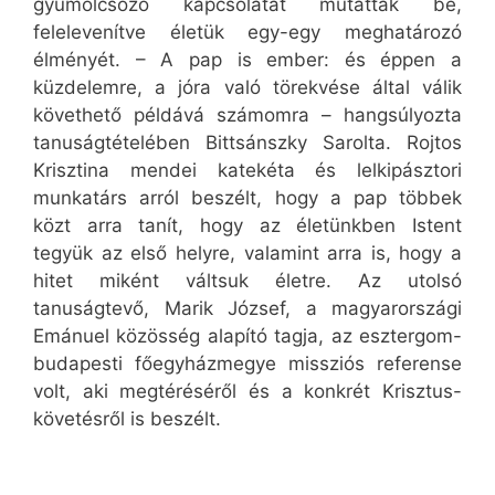
gyümölcsöző kapcsolatát mutatták be,
felelevenítve életük egy-egy meghatározó
élményét. – A pap is ember: és éppen a
küzdelemre, a jóra való törekvése által válik
követhető példává számomra – hangsúlyozta
tanuságtételében Bittsánszky Sarolta. Rojtos
Krisztina mendei katekéta és lelkipásztori
munkatárs arról beszélt, hogy a pap többek
közt arra tanít, hogy az életünkben Istent
tegyük az első helyre, valamint arra is, hogy a
hitet miként váltsuk életre. Az utolsó
tanuságtevő, Marik József, a magyarországi
Emánuel közösség alapító tagja, az esztergom-
budapesti főegyházmegye missziós referense
volt, aki megtéréséről és a konkrét Krisztus-
követésről is beszélt.