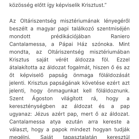
közösség előtt így képviselik Krisztust.”
Az Oltáriszentség misztériumának lényegéről
beszélt a magyar papi találkozó szentmiséjén
mondott prédikációjában Raniero
Cantalamessa, a Pápai Ház szónoka. Mint
mondta, az Oltáriszentség misztériumában
Krisztus saját vérét áldozza föl. Ezzel
átalakította az áldozat fogalmát, hiszen ő és az
őt képviselő papság önmaga föláldozását
jelenti. Krisztus papságának követése ezért azt
jelenti, hogy önmagunkat kell föláldoznunk.
Szent Ágoston világított rá, hogy a
kereszténységben az áldozat és a pap
ugyanaz: Jézus azért pap, mert ő az áldozat.
Cantalamessa atya ezután arra kereste a
választ, hogy a papok mindezt hogyan tudják
megélni. Saját tapasztalatán keresztül