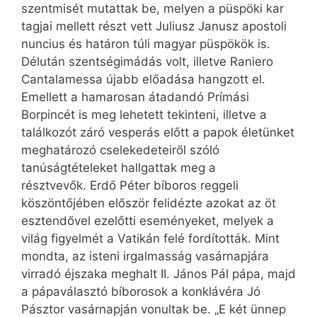
szentmisét mutattak be, melyen a püspöki kar
tagjai mellett részt vett Juliusz Janusz apostoli
nuncius és határon túli magyar püspökök is.
Délután szentségimádás volt, illetve Raniero
Cantalamessa újabb előadása hangzott el.
Emellett a hamarosan átadandó Prímási
Borpincét is meg lehetett tekinteni, illetve a
találkozót záró vesperás előtt a papok életünket
meghatározó cselekedeteiről szóló
tanúságtételeket hallgattak meg a
résztvevők. Erdő Péter bíboros reggeli
köszöntőjében először felidézte azokat az öt
esztendővel ezelőtti eseményeket, melyek a
világ figyelmét a Vatikán felé fordították. Mint
mondta, az isteni irgalmasság vasárnapjára
virradó éjszaka meghalt II. János Pál pápa, majd
a pápaválasztó bíborosok a konklávéra Jó
Pásztor vasárnapján vonultak be. „E két ünnep