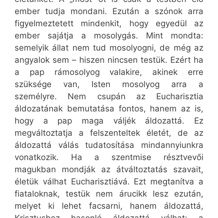
ember tudja mondani. Ezután a szónok arra
figyelmeztetett mindenkit, hogy egyedül az
ember sajátja a mosolygás. Mint mondta:
semelyik állat nem tud mosolyogni, de még az
angyalok sem – hiszen nincsen testük. Ezért ha
a pap rámosolyog valakire, akinek erre
szüksége van, Isten mosolyog arra a
személyre. Nem csupán az Eucharisztia
áldozatának bemutatása fontos, hanem az is,
hogy a pap maga váljék áldozattá. Ez
megváltoztatja a felszenteltek életét, de az
áldozattá válás tudatosítása mindannyiunkra
vonatkozik. Ha a szentmise résztvevői
magukban mondják az átváltoztatás szavait,
életük válhat Eucharisztiává. Ezt megtanítva a
fiataloknak, testük nem árucikk lesz ezután,
melyet ki lehet facsarni, hanem áldozattá,
Krisztushoz hasonló áldozattá válhat: a