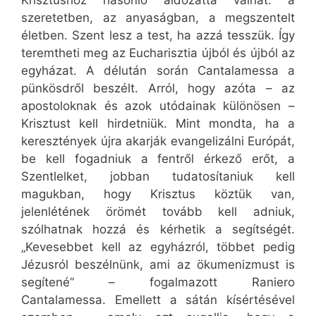
szeretetben, az anyaságban, a megszentelt
életben. Szent lesz a test, ha azzá tesszük. Így
teremtheti meg az Eucharisztia újból és újból az
egyházat. A délután során Cantalamessa a
pünkösdről beszélt. Arról, hogy azóta – az
apostoloknak és azok utódainak különösen –
Krisztust kell hirdetniük. Mint mondta, ha a
keresztények újra akarják evangelizálni Európát,
be kell fogadniuk a fentről érkező erőt, a
Szentlelket, jobban tudatosítaniuk kell
magukban, hogy Krisztus köztük van,
jelenlétének örömét tovább kell adniuk,
szólhatnak hozzá és kérhetik a segítségét.
„Kevesebbet kell az egyházról, többet pedig
Jézusról beszélnünk, ami az ökumenizmust is
segítené” – fogalmazott Raniero
Cantalamessa. Emellett a sátán kísértésével