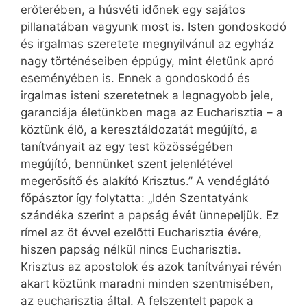
erőterében, a húsvéti időnek egy sajátos
pillanatában vagyunk most is. Isten gondoskodó
és irgalmas szeretete megnyilvánul az egyház
nagy történéseiben éppúgy, mint életünk apró
eseményében is. Ennek a gondoskodó és
irgalmas isteni szeretetnek a legnagyobb jele,
garanciája életünkben maga az Eucharisztia – a
köztünk élő, a keresztáldozatát megújító, a
tanítványait az egy test közösségében
megújító, bennünket szent jelenlétével
megerősítő és alakító Krisztus.” A vendéglátó
főpásztor így folytatta: „Idén Szentatyánk
szándéka szerint a papság évét ünnepeljük. Ez
rímel az öt évvel ezelőtti Eucharisztia évére,
hiszen papság nélkül nincs Eucharisztia.
Krisztus az apostolok és azok tanítványai révén
akart köztünk maradni minden szentmisében,
az eucharisztia által. A felszentelt papok a