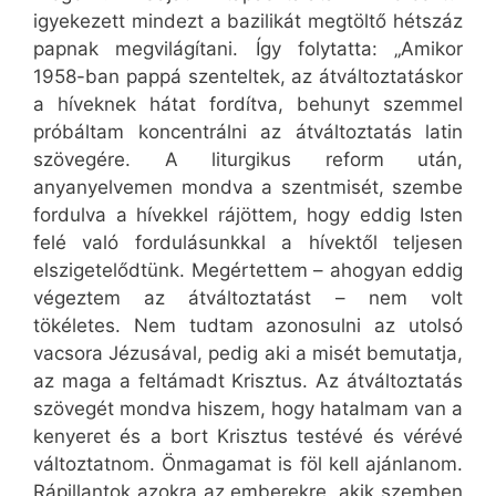
igyekezett mindezt a bazilikát megtöltő hétszáz
papnak megvilágítani. Így folytatta: „Amikor
1958-ban pappá szenteltek, az átváltoztatáskor
a híveknek hátat fordítva, behunyt szemmel
próbáltam koncentrálni az átváltoztatás latin
szövegére. A liturgikus reform után,
anyanyelvemen mondva a szentmisét, szembe
fordulva a hívekkel rájöttem, hogy eddig Isten
felé való fordulásunkkal a hívektől teljesen
elszigetelődtünk. Megértettem – ahogyan eddig
végeztem az átváltoztatást – nem volt
tökéletes. Nem tudtam azonosulni az utolsó
vacsora Jézusával, pedig aki a misét bemutatja,
az maga a feltámadt Krisztus. Az átváltoztatás
szövegét mondva hiszem, hogy hatalmam van a
kenyeret és a bort Krisztus testévé és vérévé
változtatnom. Önmagamat is föl kell ajánlanom.
Rápillantok azokra az emberekre, akik szemben