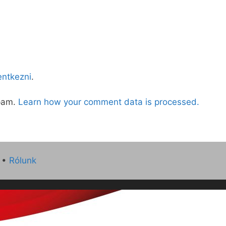
lentkezni
.
spam.
Learn how your comment data is processed.
•
Rólunk