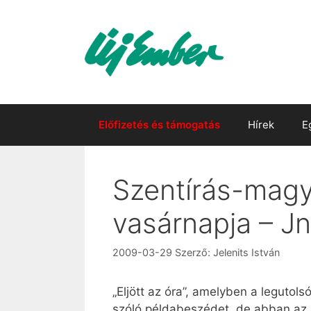
Kilépés
a
tartalomba
Előfizetés és támogatás
Hírek
E
Szentírás-magya
vasárnapja – J
2009-03-29
Szerző:
Jelenits István
„Eljött az óra”, amelyben a legutol
szóló példabeszédet, de abban az i