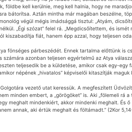
, földbe kell kerülnie, meg kell halnia, hogy ne maradjo
dásra bátorítsa. Aztán mintha már magában beszélne, t
 monológ végül mégis imádsággá tisztul: „Atyám, dicsőít
élkül. „Égi szózat” felel rá. „Megdicsőítettem, és ismé
 kiszabadítja fiát, hanem épp azzal, hogy teljesen oda
 Atya fönséges párbeszédét. Ennek tartalma előttünk is 
s számára azonban teljesen egyértelmű az Atya válasz
zten teljesedik be a küldetése, amikor csak egy-egy fáj
mikor népének „hivatalos” képviselői kitaszítják maguk 
Golgotára vezető utat keressük. A megfeszített Üdvözí
hanem minden embert, a „görögöket” is. Aki „fölemeli rá a 
egy meghalt mindenkiért, akkor mindenki meghalt. És ő 
anem annak, aki értük meghalt és föltámadt.” (2Kor 5,14