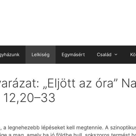
gyházunk
Lelkiség
Egymásért
Család
Kö
rázat: „Eljött az óra” N
n 12,20–33
só, a legnehezebb lépéseket kell megtennie. A szinoptik
ge a mag, amely ha jó földbe hull, sokszoros termést h