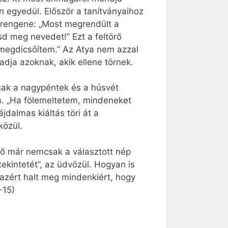
n egyedül. Először a tanítványaihoz
öprengene: „Most megrendült a
sd meg nevedet!” Ezt a feltörő
t megdicsőítem.” Az Atya nem azzal
adja azoknak, akik ellene törnek.
csak a nagypéntek és a húsvét
a. „Ha fölemeltetem, mindeneket
dalmas kiáltás töri át a
közül.
tő már nemcsak a választott nép
tekintetét”, az üdvözül. Hogyan is
azért halt meg mindenkiért, hogy
-15)