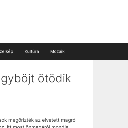
zelkép
Kultúra
Mozaik
agyböjt ötödik
usok megőrizték az elvetett magról
oz. Itt most önmagáról mondja