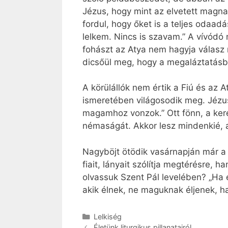
Jézus, hogy mint az elvetett magnak
fordul, hogy őket is a teljes odaa
lelkem. Nincs is szavam.” A vívódó
fohászt az Atya nem hagyja válasz n
dicsőül meg, hogy a megaláztatásból
A körülállók nem értik a Fiú és az
ismeretében világosodik meg. Jézu
magamhoz vonzok.” Ott fönn, a keres
némaságát. Akkor lesz mindenkié, a
Nagyböjt ötödik vasárnapján már a 
fiait, lányait szólítja megtérésre, 
olvassuk Szent Pál levelében? „Ha 
akik élnek, ne maguknak éljenek, h
Kategória
Lelkiség
Életünk liturgikus pillanatairól