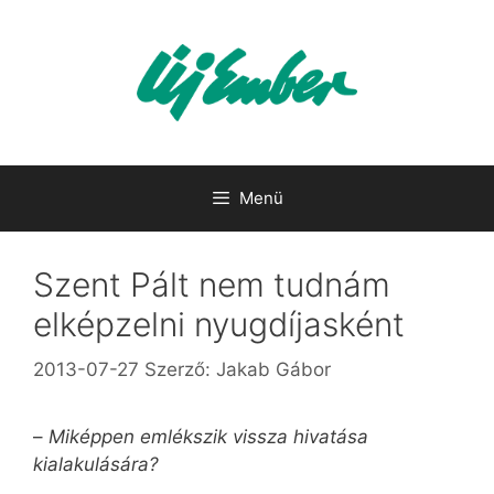
Kilépés
a
tartalomba
Menü
Szent Pált nem tudnám
elképzelni nyugdíjasként
2013-07-27
Szerző:
Jakab Gábor
–
Miképpen emlékszik vissza hivatása
kialakulására?