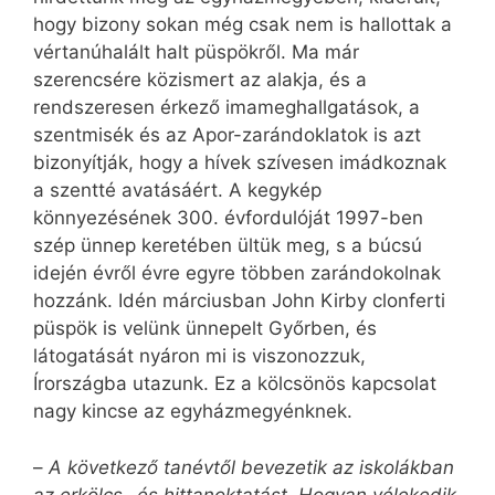
hogy bizony sokan még csak nem is hallottak a
vértanúhalált halt püspökről. Ma már
szerencsére közismert az alakja, és a
rendszeresen érkező imameghallgatások, a
szentmisék és az Apor-zarándoklatok is azt
bizonyítják, hogy a hívek szívesen imádkoznak
a szentté avatásáért. A kegykép
könnyezésének 300. évfordulóját 1997-ben
szép ünnep keretében ültük meg, s a búcsú
idején évről évre egyre többen zarándokolnak
hozzánk. Idén márciusban John Kirby clonferti
püspök is velünk ünnepelt Győrben, és
látogatását nyáron mi is viszonozzuk,
Írországba utazunk. Ez a kölcsönös kapcsolat
nagy kincse az egyházmegyénknek.
–
A következő tanévtől bevezetik az iskolákban
az erkölcs- és hittanoktatást. Hogyan vélekedik