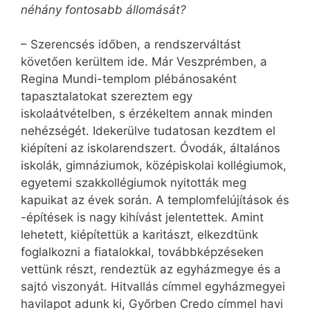
néhány fontosabb állomását?
– Szerencsés időben, a rendszerváltást
követően kerültem ide. Már Veszprémben, a
Regina Mundi-templom plébánosaként
tapasztalatokat szereztem egy
iskolaátvételben, s érzékeltem annak minden
nehézségét. Idekerülve tudatosan kezdtem el
kiépíteni az iskolarendszert. Óvodák, általános
iskolák, gimnáziumok, középiskolai kollégiumok,
egyetemi szakkollégiumok nyitották meg
kapuikat az évek során. A templomfelújítások és
-építések is nagy kihívást jelentettek. Amint
lehetett, kiépítettük a karitászt, elkezdtünk
foglalkozni a fiatalokkal, továbbképzéseken
vettünk részt, rendeztük az egyházmegye és a
sajtó viszonyát. Hitvallás címmel egyházmegyei
havilapot adunk ki, Győrben Credo címmel havi