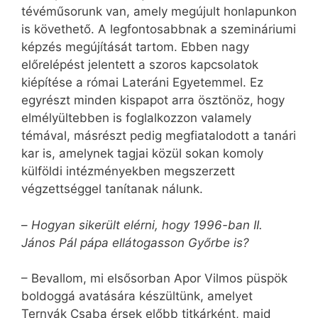
tévéműsorunk van, amely megújult honlapunkon
is követhető. A legfontosabbnak a szemináriumi
képzés megújítását tartom. Ebben nagy
előrelépést jelentett a szoros kapcsolatok
kiépítése a római Lateráni Egyetemmel. Ez
egyrészt minden kispapot arra ösztönöz, hogy
elmélyültebben is foglalkozzon valamely
témával, másrészt pedig megfiatalodott a tanári
kar is, amelynek tagjai közül sokan komoly
külföldi intézményekben megszerzett
végzettséggel tanítanak nálunk.
–
Hogyan sikerült elérni, hogy 1996-ban II.
János Pál pápa ellátogasson Győrbe is?
– Bevallom, mi elsősorban Apor Vilmos püspök
boldoggá avatására készültünk, amelyet
Ternyák Csaba érsek előbb titkárként, majd