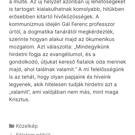
a múlté. Az új helyzet azonban új lehetőségeket
is tartogat: kialakulhatnak komolyabb, hitükben
erősebben kitartó hívőközösségek. A
kommunizmus idején Gál Ferenc professzor
úrtól, a dogmatika tanárától megkérdezték,
szerinte hogyan alakul majd az ökumenikus
mozgalom. Azt válaszolta: „Mindegyikünk
hirdetni fogja az evangéliumot, és a
gondolkodó, útjukat kereső fiatalok oda mennek
majd, ahol találnak valamit.” A mi felelősségünk
is az tehát, hogy olyan papjaink és híveink
legyenek, akik hitelesen tudják hirdetni azt a
„valamit”, ami valójában nem más, mint maga
Krisztus.
Kategória
Közelkép
Félelem nélkül