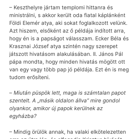
– Keszthelyre jártam templomi hittanra és
ministrálni, s akkor került oda fiatal káplánként
Földi Elemér atya, aki sokat foglalkozott velünk.
Azt hiszem, elsőként az ő példája indított arra,
hogy én is a papságot válasszam. Ecker Béla és
Krasznai József atya szintén nagy szerepet
játszott hivatásom alakulásában. II. János Pál
pápa mondta, hogy minden hivatás mögött ott
van egy vagy több pap jó példája. Ezt én is meg
tudom erősíteni.
–
Miután püspök lett, maga is számtalan papot
szentelt. A „másik oldalon állva” mire gondol
olyankor, amikor új papok kerülnek az
egyházba?
– Mindig örülök annak, ha valaki elkötelezetten