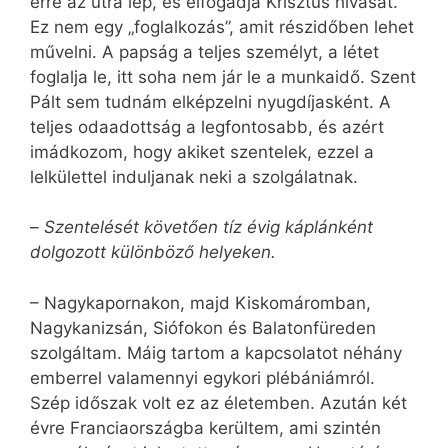
erre az útra lép, és elfogadja Krisztus hívását.
Ez nem egy „foglalkozás”, amit részidőben lehet
művelni. A papság a teljes személyt, a létet
foglalja le, itt soha nem jár le a munkaidő. Szent
Pált sem tudnám elképzelni nyugdíjasként. A
teljes odaadottság a legfontosabb, és azért
imádkozom, hogy akiket szentelek, ezzel a
lelkülettel induljanak neki a szolgálatnak.
–
Szentelését követően tíz évig káplánként
dolgozott különböző helyeken.
– Nagykapornakon, majd Kiskomáromban,
Nagykanizsán, Siófokon és Balatonfüreden
szolgáltam. Máig tartom a kapcsolatot néhány
emberrel valamennyi egykori plébániámról.
Szép időszak volt ez az életemben. Azután két
évre Franciaországba kerültem, ami szintén