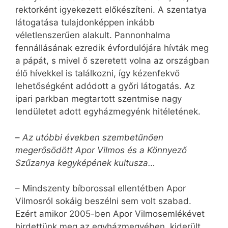
rektorként igyekezett előkészíteni. A szentatya
látogatása tulajdonképpen inkább
véletlenszerűen alakult. Pannonhalma
fennállásának ezredik évfordulójára hívták meg
a pápát, s mivel ő szeretett volna az országban
élő hívekkel is találkozni, így kézenfekvő
lehetőségként adódott a győri látogatás. Az
ipari parkban megtartott szentmise nagy
lendületet adott egyházmegyénk hitéletének.
–
Az utóbbi években szembetűnően
megerősödött Apor Vilmos és a Könnyező
Szűzanya kegyképének kultusza…
– Mindszenty bíborossal ellentétben Apor
Vilmosról sokáig beszélni sem volt szabad.
Ezért amikor 2005-ben Apor Vilmosemlékévet
hirdettünk meg az egyházmegyében, kiderült,