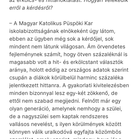
erről a kérdésről?
– A Magyar Katolikus Püspöki Kar
iskolabizottságának elnökeként úgy látom,
ebben az ügyben még sok a kérdőjel, sok
mindent nem látunk világosan. Ám örvendetes
fejleménynek számít, hogy ötven százaléknál is
magasabb volt a hit- és erkölcstant választók
aránya, holott eddig az országos adatok szerint
csupán a diákok körülbelül harminc százaléka
jelentkezett hittanra. A gyakorlati kivitelezésben
minden bizonnyal lesz egy-két zökkenő, de
ettől nem szabad megijedni. Felnőtt már egy
olyan generáció, amelynek nemhogy a szülei,
de a nagyszülei sem kaptak rendszeres
vallásos nevelést, s ilyen körülmények között
könnyen válik uralkodóvá egyfajta közömbös