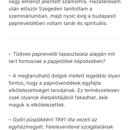
nagy élményt jelentett számomra. Hazatérésem
után először Szegeden tanítottam a
szemináriumban, majd nyolc évig a budapesti
papneveldében voltam tanár és spirituális.
–
Tízéves papnevelői tapasztalata alapján mit
tart fontosnak a papjelöltek képzésében?
– A megtanulható dolgok mellett legalább olyan
fontos, hogy a papnövendékek egyfajta
elkötelezettséget tanuljanak. Ez természetesen
csak olyanok életpéldájából fakadhat, akik
maguk is elkötelezettek.
–
Győri püspökként 1991 óta vezeti az
egyházmegyét. Felelevenítené szolgálatának