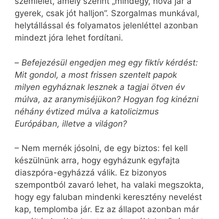
szemlélet, amely szerint „mindegy, hova jár a
gyerek, csak jót halljon”. Szorgalmas munkával,
helytállással és folyamatos jelenléttel azonban
mindezt jóra lehet fordítani.
–
Befejezésül engedjen meg egy fiktív kérdést:
Mit gondol, a most frissen szentelt papok
milyen egyháznak lesznek a tagjai ötven év
múlva, az aranymiséjükon? Hogyan fog kinézni
néhány évtized múlva a katolicizmus
Európában, illetve a világon?
– Nem mernék jósolni, de egy biztos: fel kell
készülnünk arra, hogy egyházunk egyfajta
diaszpóra-egyházzá válik. Ez bizonyos
szempontból zavaró lehet, ha valaki megszokta,
hogy egy faluban mindenki keresztény nevelést
kap, templomba jár. Ez az állapot azonban már