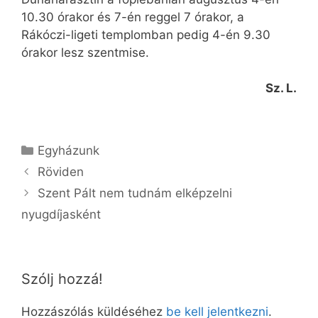
10.30 órakor és 7-én reggel 7 órakor, a
Rákóczi-ligeti templomban pedig 4-én 9.30
órakor lesz szentmise.
Sz. L.
Kategória
Egyházunk
Röviden
Szent Pált nem tudnám elképzelni
nyugdíjasként
Szólj hozzá!
Hozzászólás küldéséhez
be kell jelentkezni
.