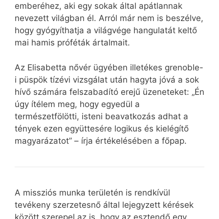
emberéhez, aki egy sokak által apátlannak
nevezett világban él. Arról már nem is beszélve,
hogy gyógyíthatja a világvége hangulatát keltő
mai hamis próféták ártalmait.
Az Elisabetta nővér ügyében illetékes grenoble-
i püspök tízévi vizsgálat után hagyta jóvá a sok
hívő számára felszabadító erejű üzeneteket: „Én
úgy ítélem meg, hogy egyedül a
természetfölötti, isteni beavatkozás adhat a
tények ezen együttesére logikus és kielégítő
magyarázatot” – írja értékelésében a főpap.
A missziós munka területén is rendkívül
tevékeny szerzetesnő által lejegyzett kérések
között szerepel az is, hogy az esztendő egy