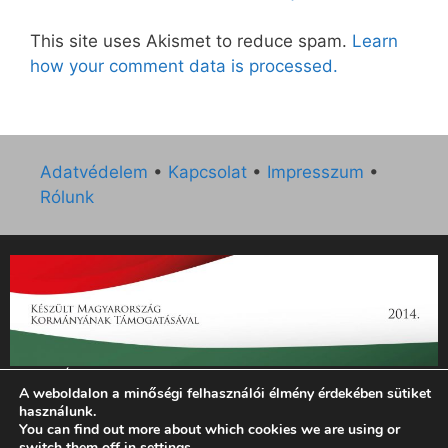
This site uses Akismet to reduce spam.
Learn
how your comment data is processed.
Adatvédelem
•
Kapcsolat
•
Impresszum
•
Rólunk
„Az Új Ember katolikus hetilap 2014. évi működésének
A weboldalon a minőségi felhasználói élmény érdekében sütiket
támogatását az EGYH-KCP-14-P-0121 sz. támogatási
használunk.
szerződés keretében 3 000 000 Ft összegben támogatta az
You can find out more about which cookies we are using or
Emberi Erőforrások Minisztériuma.”
switch them off in
settings
.