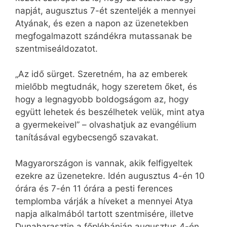
napját, augusztus 7-ét szenteljék a mennyei
Atyának, és ezen a napon az üzenetekben
megfogalmazott szándékra mutassanak be
szentmiseáldozatot.
„Az idő sürget. Szeretném, ha az emberek
mielőbb megtudnák, hogy szeretem őket, és
hogy a legnagyobb boldogságom az, hogy
együtt lehetek és beszélhetek velük, mint atya
a gyermekeivel” – olvashatjuk az evangélium
tanításával egybecsengő szavakat.
Magyarországon is vannak, akik felfigyeltek
ezekre az üzenetekre. Idén augusztus 4-én 10
órára és 7-én 11 órára a pesti ferences
templomba várják a híveket a mennyei Atya
napja alkalmából tartott szentmisére, illetve
Dunaharasztin a főplébánián augusztus 4-én