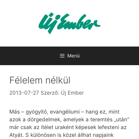
Kilépés
a
tartalomba
Menü
Félelem nélkül
2013-07-27
Szerző:
Új Ember
Más – gyógyító, evangéliumi – hang ez, mint
azok a dörgedelmek, amelyek a teremtés „után”
már csak az ítélet uraként képesek lefesteni az
Atyát. S különösen is közel állhat napjaink