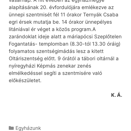
alapításának 20. évfordulójára emlékezve az
ünnepi szentmisét fél 11 órakor Ternyák Csaba
egri érsek mutatja be. 14 órakor ünnepélyes
litániával ér véget a közös program.A
zarándoklat ideje alatt a máriapócsi Szeplőtelen
Fogantatás- templomban (8.30-tól 13.30 óráig)
folyamatos szentségimádás lesz a kitett
Oltáriszentség előtt. 9 órától a tábori oltárnál a
nyíregyházi Képmás zenekar zenés
elmélkedéssel segíti a szentmisére való
előkészületet.
K. Á.
Kategória
Egyházunk