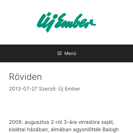
Kilépés
a
tartalomba
Menü
Röviden
2013-07-27
Szerző:
Új Ember
2009. augusztus 2-ról 3-ára virradóra saját,
kislétai házában, álmában agyonlőtték Balogh