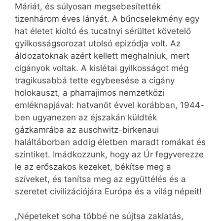
Máriát, és súlyosan megsebesítették
tizenhárom éves lányát. A bűncselekmény egy
hat életet kioltó és tucatnyi sérültet követelő
gyilkosságsorozat utolsó epizódja volt. Az
áldozatoknak azért kellett meghalniuk, mert
cigányok voltak. A kislétai gyilkosságot még
tragikusabbá tette egybeesése a cigány
holokauszt, a pharrajimos nemzetközi
emléknapjával: hatvanöt évvel korábban, 1944-
ben ugyanezen az éjszakán küldték
gázkamrába az auschwitz-birkenaui
haláltáborban addig életben maradt romákat és
szintiket. Imádkozzunk, hogy az Úr fegyverezze
le az erőszakos kezeket, békítse meg a
szíveket, és tanítsa meg az együttélés és a
szeretet civilizációjára Európa és a világ népeit!
„Népeteket soha többé ne sújtsa zaklatás,