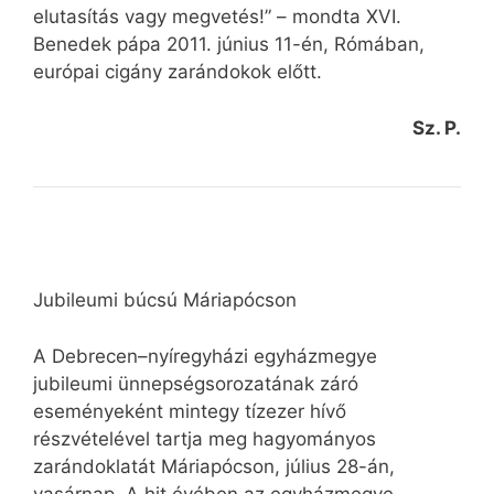
elutasítás vagy megvetés!” – mondta XVI.
Benedek pápa 2011. június 11-én, Rómában,
európai cigány zarándokok előtt.
Sz. P.
Jubileumi búcsú Máriapócson
A Debrecen–nyíregyházi egyházmegye
jubileumi ünnepségsorozatának záró
eseményeként mintegy tízezer hívő
részvételével tartja meg hagyományos
zarándoklatát Máriapócson, július 28-án,
vasárnap. A hit évében az egyházmegye