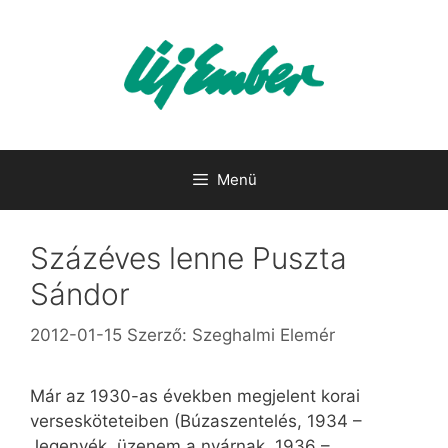
Kilépés
a
tartalomba
Menü
Százéves lenne Puszta
Sándor
2012-01-15
Szerző:
Szeghalmi Elemér
Már az 1930-as években megjelent korai
versesköteteiben (Búzaszentelés, 1934 –
Jegenyék, üzenem a nyárnak, 1936 –