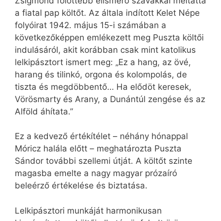
Zsigmond fölöttébb elismerő szavakkal méltatta
a fiatal pap költőt. Az általa indított Kelet Népe
folyóirat 1942. május 15-i számában a
következőképpen emlékezett meg Puszta költői
indulásáról, akit korábban csak mint katolikus
lelkipásztort ismert meg: „Ez a hang, az övé,
harang és tilinkó, orgona és kolompolás, de
tiszta és megdöbbentő… Ha elődöt keresek,
Vörösmarty és Arany, a Dunántúl zengése és az
Alföld áhítata.”
Ez a kedvező értékítélet – néhány hónappal
Móricz halála előtt – meghatározta Puszta
Sándor további szellemi útját. A költőt szinte
magasba emelte a nagy magyar prózaíró
beleérző értékelése és biztatása.
Lelkipásztori munkáját harmonikusan