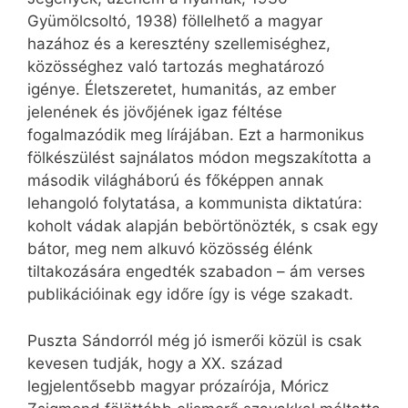
Gyümölcsoltó, 1938) föllelhető a magyar
hazához és a keresztény szellemiséghez,
közösséghez való tartozás meghatározó
igénye. Életszeretet, humanitás, az ember
jelenének és jövőjének igaz féltése
fogalmazódik meg lírájában. Ezt a harmonikus
fölkészülést sajnálatos módon megszakította a
második világháború és főképpen annak
lehangoló folytatása, a kommunista diktatúra:
koholt vádak alapján bebörtönözték, s csak egy
bátor, meg nem alkuvó közösség élénk
tiltakozására engedték szabadon – ám verses
publikációinak egy időre így is vége szakadt.
Puszta Sándorról még jó ismerői közül is csak
kevesen tudják, hogy a XX. század
legjelentősebb magyar prózaírója, Móricz