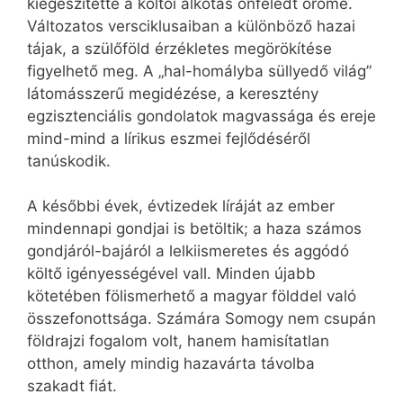
kiegészítette a költői alkotás önfeledt öröme.
Változatos versciklusaiban a különböző hazai
tájak, a szülőföld érzékletes megörökítése
figyelhető meg. A „hal-homályba süllyedő világ”
látomásszerű megidézése, a keresztény
egzisztenciális gondolatok magvassága és ereje
mind-mind a lírikus eszmei fejlődéséről
tanúskodik.
A későbbi évek, évtizedek líráját az ember
mindennapi gondjai is betöltik; a haza számos
gondjáról-bajáról a lelkiismeretes és aggódó
költő igényességével vall. Minden újabb
kötetében fölismerhető a magyar földdel való
összefonottsága. Számára Somogy nem csupán
földrajzi fogalom volt, hanem hamisítatlan
otthon, amely mindig hazavárta távolba
szakadt fiát.