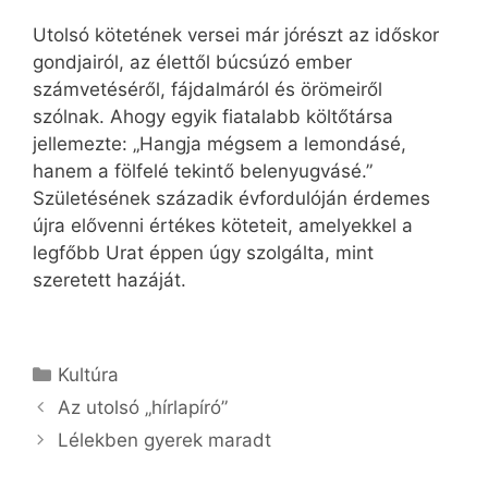
Utolsó kötetének versei már jórészt az időskor
gondjairól, az élettől búcsúzó ember
számvetéséről, fájdalmáról és örömeiről
szólnak. Ahogy egyik fiatalabb költőtársa
jellemezte: „Hangja mégsem a lemondásé,
hanem a fölfelé tekintő belenyugvásé.”
Születésének századik évfordulóján érdemes
újra elővenni értékes köteteit, amelyekkel a
legfőbb Urat éppen úgy szolgálta, mint
szeretett hazáját.
Kategória
Kultúra
Az utolsó „hírlapíró”
Lélekben gyerek maradt