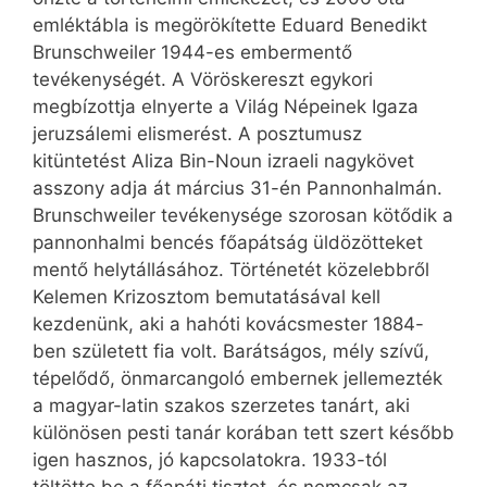
emléktábla is megörökítette Eduard Benedikt
Brunschweiler 1944-es embermentő
tevékenységét. A Vöröskereszt egykori
megbízottja elnyerte a Világ Népeinek Igaza
jeruzsálemi elismerést. A posztumusz
kitüntetést Aliza Bin-Noun izraeli nagykövet
asszony adja át március 31-én Pannonhalmán.
Brunschweiler tevékenysége szorosan kötődik a
pannonhalmi bencés főapátság üldözötteket
mentő helytállásához. Történetét közelebbről
Kelemen Krizosztom bemutatásával kell
kezdenünk, aki a hahóti kovácsmester 1884-
ben született fia volt. Barátságos, mély szívű,
tépelődő, önmarcangoló embernek jellemezték
a magyar-latin szakos szerzetes tanárt, aki
különösen pesti tanár korában tett szert később
igen hasznos, jó kapcsolatokra. 1933-tól