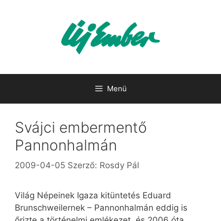
Kilépés
a
tartalomba
Menü
Svájci embermentő
Pannonhalmán
2009-04-05
Szerző:
Rosdy Pál
Világ Népeinek Igaza kitüntetés Eduard
Brunschweilernek – Pannonhalmán eddig is
őrizte a történelmi emlékezet, és 2006 óta