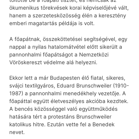
töltötte be a főapáti tisztet, és nemcsak az
ökumenikus törekvések korai képviselőjévé vált,
hanem a szerzetesközösség élén a keresztény
emberi magatartás példája is volt.
A főapátnak, összeköttetései segítségével, egy
nappal a nyilas hatalomátvétel előtt sikerült a
pannonhalmi főapátságot a Nemzetközi
Vöröskereszt védelme alá helyezni.
Ekkor lett a már Budapesten élő fiatal, sikeres,
svájci textilgyáros, Eduard Brunschweiler (1910-
1987) a pannonhalmi menedékhely vezetője. A
főapáttal együtt életveszélyes akcióba kezdtek.
A bencés közösséggel való együttműködés
hatására tért a protestáns Brunschweiler
katolikus hitre. Ezután vette fel a Benedek
nevet.