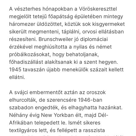
A vészterhes hónapokban a Vöröskereszttel
megjelölt tetejű főapátság épületében mintegy
háromezer üldözöttet, köztük sok kisgyermeket
sikerült megmenteni, táplálni, orvosi ellátásban
részesíteni. Brunschweiler jó diplomáciai
érzékével meghiúsította a nyilas és német
próbálkozásokat, hogy behatoljanak,
főhadiszállást alakítsanak ki a szent hegyen.
1945 tavaszán újabb menekülők százait kellett
ellátni.
A svájci embermentőt aztán az oroszok
elhurcolták, de szerencsére 1946-ban
szabadon engedték, és elhagyhatta hazánkat.
Néhány évig New Yorkban élt, majd Dél-
Afrikában telepedett le. Ismét sikeres
textilgyáros lett, és fellépett a rasszista