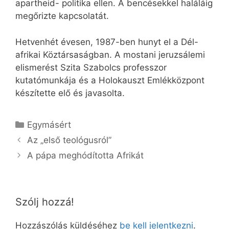
apartheid- politika ellen. A bencésekkel haláláig
megőrizte kapcsolatát.
Hetvenhét évesen, 1987-ben hunyt el a Dél-
afrikai Köztársaságban. A mostani jeruzsálemi
elismerést Szita Szabolcs professzor
kutatómunkája és a Holokauszt Emlékközpont
készítette elő és javasolta.
Kategória
Egymásért
Az „első teológusról”
A pápa meghódította Afrikát
Szólj hozzá!
Hozzászólás küldéséhez
be kell jelentkezni
.