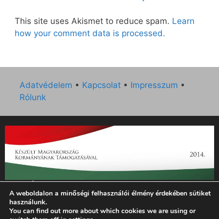
This site uses Akismet to reduce spam.
Learn
how your comment data is processed.
Adatvédelem
•
Kapcsolat
•
Impresszum
•
Rólunk
„Az Új Ember katolikus hetilap 2014. évi működésének
A weboldalon a minőségi felhasználói élmény érdekében sütiket
támogatását az EGYH-KCP-14-P-0121 sz. támogatási
használunk.
szerződés keretében 3 000 000 Ft összegben támogatta az
You can find out more about which cookies we are using or
Emberi Erőforrások Minisztériuma.”