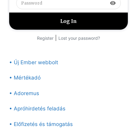
visibility
|
Register
Lost your password?
• Új Ember webbolt
• Mértékadó
• Adoremus
• Apróhirdetés feladás
• Előfizetés és támogatás