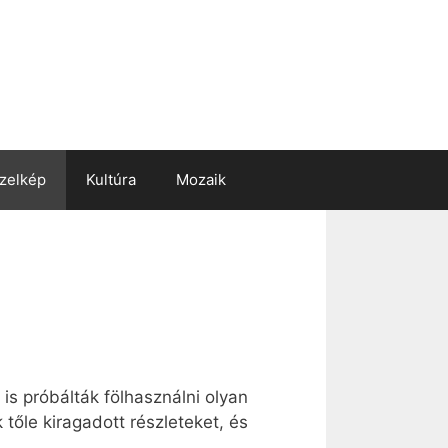
zelkép
Kultúra
Mozaik
is próbálták fölhasználni olyan
 tőle kiragadott részleteket, és