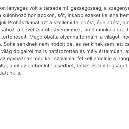
 lényeges volt a társadalmi igazságosság, a szegények
 a különböző honlapokon, sőt, inkább ezeket kellene bem
uk Prohászkánál azt a szellemi fejlődést, érlelődést, ame
írásához, a Levél zsidótestvéreimhez, című munkájához
g történéseit. Megpróbálta olyanná formálni a világot, 
. Soha senkinek nem hódolt be, és senkinek sem lett c
világ dolgairól ma is határozottan és mély értelműen, a
 az egyháznak meg kell szólalnia, fel kell emelnie a hang
ta, ahol az ember kiteljesedhet, békét és boldogságot t
datunk is.