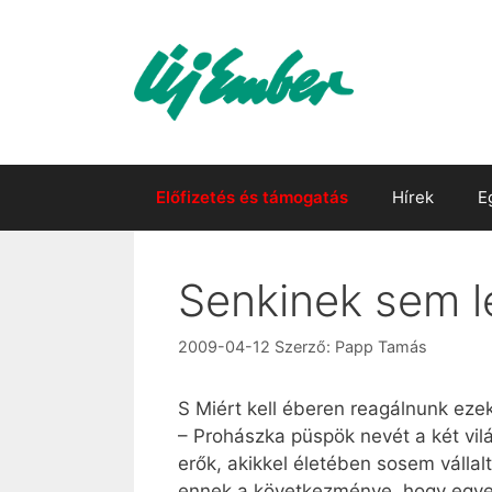
Kilépés
a
tartalomba
Előfizetés és támogatás
Hírek
E
Senkinek sem le
2009-04-12
Szerző:
Papp Tamás
S Miért kell éberen reagálnunk eze
– Prohászka püspök nevét a két vilá
erők, akikkel életében sosem vállal
ennek a következménye, hogy egye