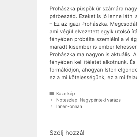
Prohászka püspök úr számára nagyon
párbeszéd. Ezeket is jó lenne látni
– Ez az igazi Prohászka. Megcsodálj
ami végül elvezetett egyik utolsó 
fényében próbálta szemlélni a vilá
maradt kisember is ember lehessen
Prohászka ma nagyon is aktuális. A 
fényében kell ítéletet alkotnunk. És
formálódjon, ahogyan Isten elgondol
ez a mi kötelességünk, ez a mi fela
Kategória
Közelkép
Noteszlap: Nagypénteki varázs
Innen-onnan
Szólj hozzá!