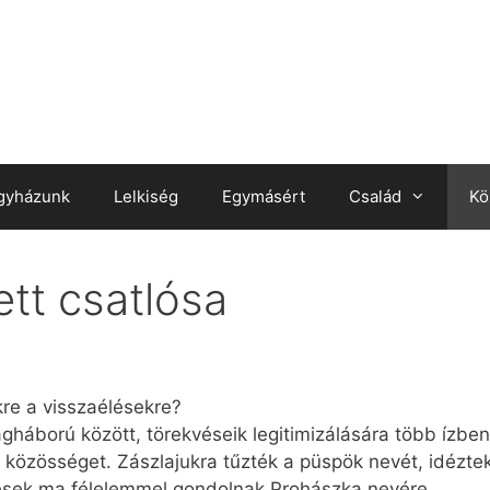
gyházunk
Lelkiség
Egymásért
Család
Kö
tt csatlósa
kre a visszaélésekre?
gháború között, törekvéseik legitimizálására több ízben 
t közösséget. Zászlajukra tűzték a püspök nevét, idéztek
sek ma félelemmel gondolnak Prohászka nevére.