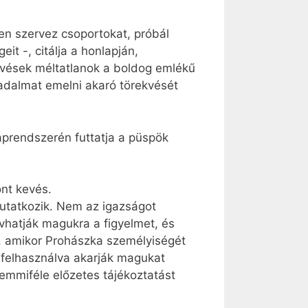
n szervez csoportokat, próbál
t -, citálja a honlapján,
kvések méltatlanok a boldog emlékű
sadalmat emelni akaró törekvését
prendszerén futtatja a püspök
ont kevés.
mutatkozik. Nem az igazságot
vhatják magukra a figyelmet, és
s, amikor Prohászka személyiségét
 felhasználva akarják magukat
emmiféle előzetes tájékoztatást