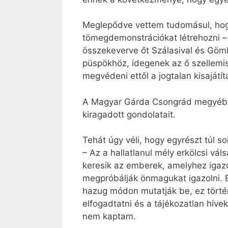
Meglepődve vettem tudomásul, hogy
tömegdemonstrációkat létrehozni – 
összekeverve őt Szálasival és Göm
püspökhöz, idegenek az ő szellemis
megvédeni ettől a jogtalan kisajátít
A Magyar Gárda Csongrád megyében 
kiragadott gondolatait.
Tehát úgy véli, hogy egyrészt túl 
– Az a hallatlanul mély erkölcsi v
keresik az emberek, amelyhez igaz
megpróbálják önmagukat igazolni. 
hazug módon mutatják be, ez történ
elfogadtatni és a tájékozatlan hív
nem kaptam.