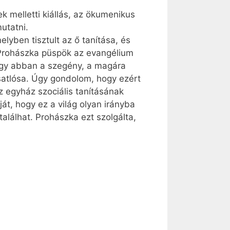
 melletti kiállás, az ökumenikus
utatni.
lyben tisztult az ő tanítása, és
. Prohászka püspök az evangélium
hogy abban a szegény, a magára
satlósa. Úgy gondolom, hogy ezért
z egyház szociális tanításának
ját, hogy ez a világ olyan irányba
alálhat. Prohászka ezt szolgálta,