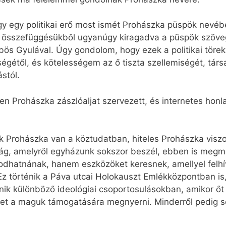
 egy politikai erő most ismét Prohászka püspök nevébe
összefüggésükből ugyanúgy kiragadva a püspök szövegei
bös Gyulával. Úgy gondolom, hogy ezek a politikai töre
égétől, és kötelességem az ő tiszta szellemiségét, tár
ástól.
Prohászka zászlóaljat szervezett, és internetes honla
sok Prohászka van a köztudatban, hiteles Prohászka visz
álság, amelyről egyházunk sokszor beszél, ebben is meg
odhatnának, hanem eszközöket keresnek, amellyel felhí
Ez történik a Páva utcai Holokauszt Emlékközpontban i
ik különböző ideológiai csoportosulásokban, amikor őt
eket a maguk támogatására megnyerni. Minderről pedig s