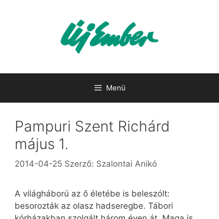
Kilépés
a
tartalomba
Menü
Pampuri Szent Richárd
május 1.
2014-04-25
Szerző:
Szalontai Anikó
A világháború az ő életébe is beleszólt:
besorozták az olasz hadseregbe. Tábori
kórházakban szolgált három éven át. Maga is