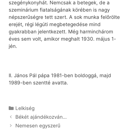
szegénykonyhát. Nemcsak a betegek, de a
szeminárium fiatalságának körében is nagy
népszerűségre tett szert. A sok munka felőrölte
erejét, régi légúti megbetegedése mind
gyakrabban jelentkezett. Még harminchárom
éves sem volt, amikor meghalt 1930. május 1-
jén.
II. János Pál pápa 1981-ben boldoggá, majd
1989-ben szentté avatta.
Kategória
Lelkiség
Békét ajándékozván…
Nemesen egyszerű