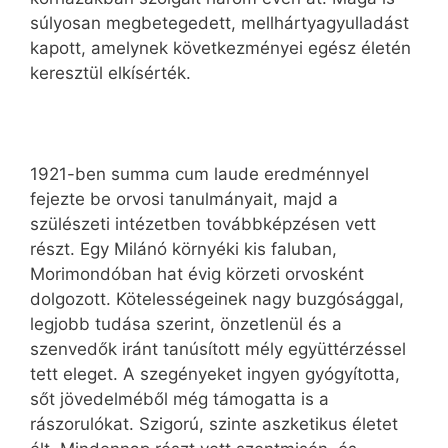
súlyosan megbetegedett, mellhártyagyulladást
kapott, amelynek következményei egész életén
keresztül elkísérték.
1921-ben summa cum laude eredménnyel
fejezte be orvosi tanulmányait, majd a
szülészeti intézetben továbbképzésen vett
részt. Egy Milánó környéki kis faluban,
Morimondóban hat évig körzeti orvosként
dolgozott. Kötelességeinek nagy buzgósággal,
legjobb tudása szerint, önzetlenül és a
szenvedők iránt tanúsított mély együttérzéssel
tett eleget. A szegényeket ingyen gyógyította,
sőt jövedelméből még támogatta is a
rászorulókat. Szigorú, szinte aszketikus életet