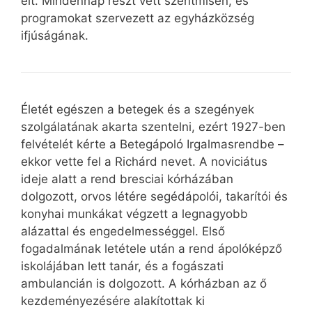
élt. Mindennap részt vett szentmisén, és
programokat szervezett az egyházközség
ifjúságának.
Életét egészen a betegek és a szegények
szolgálatának akarta szentelni, ezért 1927-ben
felvételét kérte a Betegápoló Irgalmasrendbe –
ekkor vette fel a Richárd nevet. A noviciátus
ideje alatt a rend bresciai kórházában
dolgozott, orvos létére segédápolói, takarítói és
konyhai munkákat végzett a legnagyobb
alázattal és engedelmességgel. Első
fogadalmának letétele után a rend ápolóképző
iskolájában lett tanár, és a fogászati
ambulancián is dolgozott. A kórházban az ő
kezdeményezésére alakítottak ki