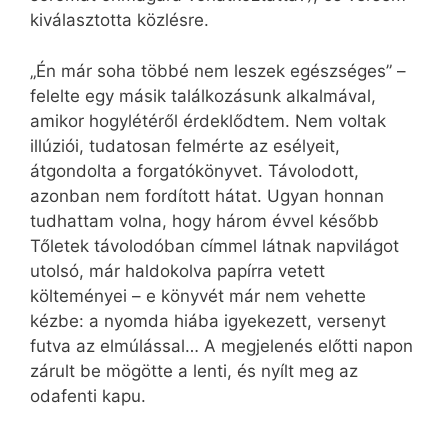
kiválasztotta közlésre.
„Én már soha többé nem leszek egészséges” –
felelte egy másik találkozásunk alkalmával,
amikor hogylétéről érdeklődtem. Nem voltak
illúziói, tudatosan felmérte az esélyeit,
átgondolta a forgatókönyvet. Távolodott,
azonban nem fordított hátat. Ugyan honnan
tudhattam volna, hogy három évvel később
Tőletek távolodóban címmel látnak napvilágot
utolsó, már haldokolva papírra vetett
költeményei – e könyvét már nem vehette
kézbe: a nyomda hiába igyekezett, versenyt
futva az elmúlással… A megjelenés előtti napon
zárult be mögötte a lenti, és nyílt meg az
odafenti kapu.