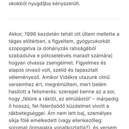
okokból nyugdíjba kényszerült.
Akkor, 1996 kezdetén tehát ott ültem mellette a
tágas előtérben, s figyeltem, gyógycukorkát
szopogatva (a dohányzás rabságából
szabadulva e pótcselekvés maradt számára)
hogyan olvassa zsengéimet. Figyelmes és
alapos olvasó volt, szelíd és tapasztalt
véleményező. Amikor Vidékre utazunk című
versemhez ért, megrémültem, mert belém
hasított a felismerés: szerepel benne az a sor,
hogy „félünk a ráktól, az elmúlástól” – márpedig
ő hosszú, fel-felerősödő küzdelmet vívott a
rákbetegséggel. Ám nem lett baj, személyes
síkja fölé emelkedett (vagy ellenkezőleg:
soromat önmagára vonatkoztatta?), és versem