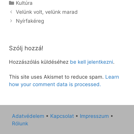
Kategória
Kultúra
Velünk volt, velünk marad
Nyírfakéreg
Szólj hozzá!
Hozzászólás küldéséhez
be kell jelentkezni
.
This site uses Akismet to reduce spam.
Learn
how your comment data is processed.
Adatvédelem
•
Kapcsolat
•
Impresszum
•
Rólunk