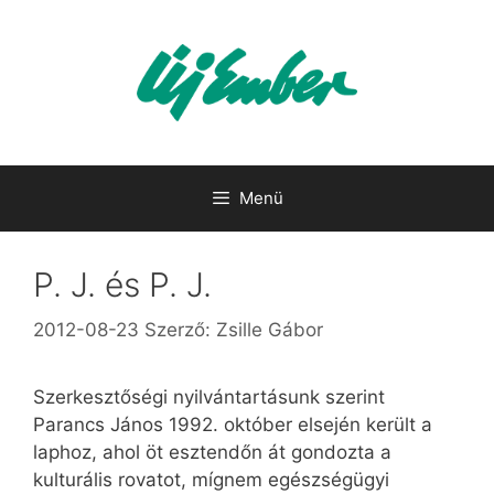
Kilépés
a
tartalomba
Menü
P. J. és P. J.
2012-08-23
Szerző:
Zsille Gábor
Szerkesztőségi nyilvántartásunk szerint
Parancs János 1992. október elsején került a
laphoz, ahol öt esztendőn át gondozta a
kulturális rovatot, mígnem egészségügyi