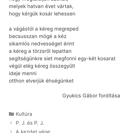
melyek hatvan évet vártak,
hogy kérgük kosár lehessen
a vágástól a kéreg megreped
becsusszan mögé a kéz
sikamlós nedvességet érint
a kéreg a törzsről lepattan
segítségünkre siet megfonni egy-két kosarat
végül elég kéreg összegyűlt
ideje menni
otthon elverjük éhségünket
Gyukics Gábor fordítása
Kategória
Kultúra
P. J. és P. J.
A kezdet vége