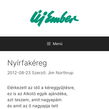
Kilépés
a
tartalomba
Menü
Nyírfakéreg
2012-08-23
Szerző:
Jim Northrup
Elérkezett az idő a kéreggyűjtésre,
ez is az Alkotó egyik ajándéka,
azt teszem, amit nagyapám
és amit az ő nagyapja tett