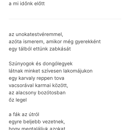
a mi időnk előtt
az unokatestvéremmel,
azóta ismerem, amikor még gyerekként
egy tálból ettünk zabkását
Szúnyogok és dongólegyek
látnak minket szívesen lakomájukon
egy karvaly reppen tova
vacsorával karmai között,
az alacsony bozótosban
őz legel
a fák az útról
egyre beljebb vezetnek,
hogy megtaláljuk azokat,