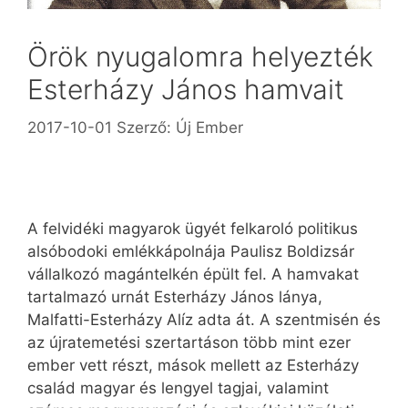
Örök nyugalomra helyezték
Esterházy János hamvait
2017-10-01
Szerző:
Új Ember
A felvidéki magyarok ügyét felkaroló politikus
alsóbodoki emlékkápolnája Paulisz Boldizsár
vállalkozó magántelkén épült fel. A hamvakat
tartalmazó urnát Esterházy János lánya,
Malfatti-Esterházy Alíz adta át. A szentmisén és
az újratemetési szertartáson több mint ezer
ember vett részt, mások mellett az Esterházy
család magyar és lengyel tagjai, valamint