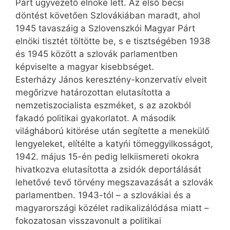
Párt ügyvezető elnöke lett. Az első bécsi
döntést követően Szlovákiában maradt, ahol
1945 tavaszáig a Szlo­venszkói Magyar Párt
elnöki tisztét töltötte be, s e tisztségében 1938
és 1945 között a szlovák parlamentben
képviselte a magyar kisebbséget.
Esterházy János keresztény-konzervatív elveit
megőrizve határozottan elutasította a
nemzetiszocialista eszméket, s az azokból
fakadó politikai gyakorlatot. A második
világháború kitörése után segítette a menekülő
lengyeleket, elítélte a katyńi tömeggyilkosságot,
1942. május 15-én pedig lelkiismereti okokra
hivatkozva elutasította a zsidók deportálását
lehetővé tevő törvény megszavazását a szlovák
parlamentben. 1943-tól – a szlovákiai és a
magyarországi közélet radikalizálódása miatt –
fokozatosan visszavonult a politikai