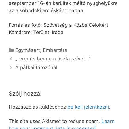
szeptember 16-án kerültek méltó nyughelyükre
az alsóbodoki emlékkápolnában.
Forrás és fotó: Szövetség a Közös Célokért
Komáromi Területi Iroda
Kategória
Egymásért
,
Embertárs
„Teremts bennem tiszta szívet…”
A pátkai tározónál
Szólj hozzá!
Hozzászólás küldéséhez
be kell jelentkezni
.
This site uses Akismet to reduce spam.
Learn
how your comment data is processed.