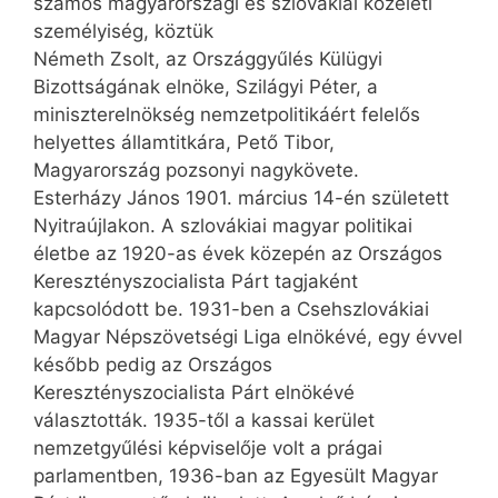
számos magyarországi és szlovákiai közéleti
személyiség, köztük
Németh Zsolt, az Országgyűlés Külügyi
Bizottságának elnöke, Szilágyi Péter, a
miniszterelnökség nemzetpolitikáért felelős
helyettes államtitkára, Pető Tibor,
Magyarország pozsonyi nagykövete.
Esterházy János 1901. március 14-én született
Nyitraújlakon. A szlovákiai magyar politikai
életbe az 1920-as évek közepén az Országos
Keresztényszocialista Párt tagjaként
kapcsolódott be. 1931-ben a Csehszlovákiai
Magyar Népszövetségi Liga elnökévé, egy évvel
később pedig az Országos
Keresztényszocialista Párt elnökévé
választották. 1935-től a kassai kerület
nemzetgyűlési képviselője volt a prágai
parlamentben, 1936-ban az Egyesült Magyar