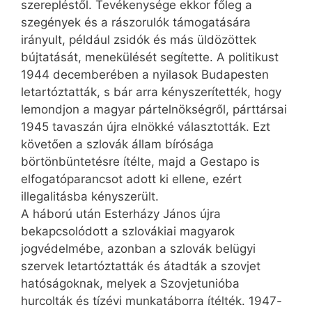
szerepléstől. Tevékenysége ekkor főleg a
szegények és a rászorulók támogatására
irányult, például zsidók és más üldözöttek
bújtatását, menekülését segítette. A politikust
1944 decemberében a nyilasok Budapesten
letartóztatták, s bár arra kényszerítették, hogy
lemondjon a magyar pártelnökségről, párttársai
1945 tavaszán újra elnökké választották. Ezt
követően a szlovák állam bírósága
börtönbüntetésre ítélte, majd a Gestapo is
elfogatóparancsot adott ki ellene, ezért
illegalitásba kényszerült.
A háború után Esterházy János újra
bekapcsolódott a szlovákiai magyarok
jogvédelmébe, azonban a szlovák belügyi
szervek letartóztatták és átadták a szovjet
hatóságoknak, melyek a Szovjetunióba
hurcolták és tízévi munkatáborra ítélték. 1947-