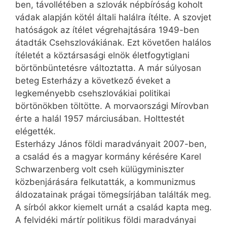
ben, távollétében a szlovák népbíróság koholt
vádak alapján kötél általi halálra ítélte. A szovjet
hatóságok az ítélet végrehajtására 1949-ben
átadták Csehszlovákiának. Ezt követően halálos
ítéletét a köztársasági elnök életfogytiglani
börtönbüntetésre változtatta. A már súlyosan
beteg Esterházy a következő éveket a
legkeményebb csehszlovákiai politikai
börtönökben töltötte. A morvaországi Mírovban
érte a halál 1957 márciusában. Holttestét
elégették.
Esterházy János földi maradványait 2007-ben,
a család és a magyar kormány kérésére Karel
Schwarzenberg volt cseh külügyminiszter
közbenjárására felkutatták, a kommunizmus
áldozatainak prágai tömegsírjában találták meg.
A sírból akkor kiemelt urnát a család kapta meg.
A felvidéki mártír politikus földi maradványai