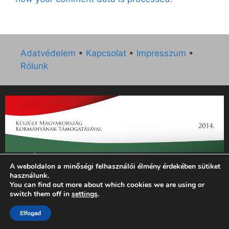
Adatvédelem
•
Kapcsolat
•
Impresszum
•
Rólunk
„Az Új Ember katolikus hetilap 2014. évi működésének
A weboldalon a minőségi felhasználói élmény érdekében sütiket
támogatását az EGYH-KCP-14-P-0121 sz. támogatási
használunk.
szerződés keretében 3 000 000 Ft összegben támogatta az
You can find out more about which cookies we are using or
Emberi Erőforrások Minisztériuma.”
switch them off in
settings
.
Elfogad
© 2026 Magyar Kurír - Új Ember
• Készült
GeneratePress