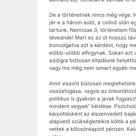
De a történetnek nincs még vége. 
jár-e a három autó, a csönd után e
tartunk. Nemcsak ő, történetem fő
tévednék! Mert ez az út hosszú táv
boncolgatva azt a kérdést, hogy me
előbb-utóbb elfogynak. Sokan azt vá
addigra biztosan kitalálunk helyet
vagy ma még nem ismert egyéb mego
Amit viszont biztosan megtehetünk,
visszafogása, vagyis az önkorláto
politikus is gyakran a javak fogya
mindent vegyek” kérdése. Pszichol
kárpótlásként az elszenvedett bajér
alapvető szükségleteikre költik a p
vettek a kölcsönkapott pénzen. Kat