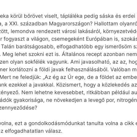
ka körül bőrövet viselt, tápláléka pedig sáska és erdei
a, a XXI. században Magyarországon? Hallottam olyanró
tt, lemondva rendezett városi lakásáról, környezetvéd
er fogyaszt a világon, csemegeként Európában is, szok
. Talán barátságosabb, elfogadhatóbb egy ismerősöm sz
. Meg lehet szokni ezt is. Általános recept azonban nem
szen olyan sokfélék vagyunk. Ami javasolható, az az, ho
mer korlátozni a földi javak felhasználásából. Valóban 
ert ne feledjük: „Az ég az Úr ege, de a földet az embere
unk ezekkel a javakkal. Közismert, hogy a közlekedés a
ényező. Nem lehetne kevesebbet, ritkábban például au
nádók gyakorisága, ne növekedjen a levegő por, nitrogé
szennyeződése?
volna, ezt a gondolkodásmódunkat tanulta volna a cikk el
z elfogadhatatlan válasz.