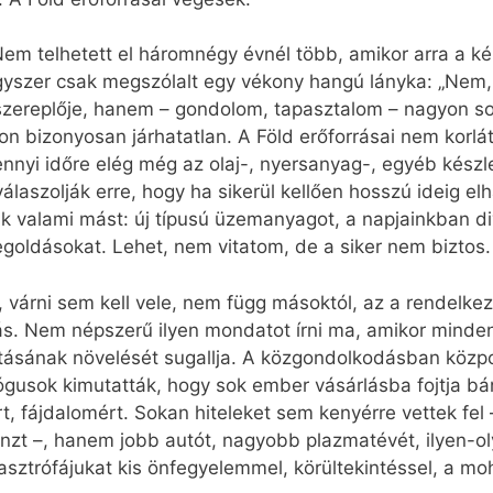
Nem telhetett el háromnégy évnél több, amikor arra a 
gyszer csak megszólalt egy vékony hangú lányka: „Nem, 
szereplője, hanem – gondolom, tapasztalom – nagyon so
on bizonyosan járhatatlan. A Föld erőforrásai nem korlá
nnyi időre elég még az olaj-, nyersanyag-, egyéb kész
laszolják erre, hogy ha sikerül kellően hosszú ideig elh
tük valami mást: új típusú üzemanyagot, a napjainkban d
ldásokat. Lehet, nem vitatom, de a siker nem biztos.
 várni sem kell vele, nem függ másoktól, az a rendelkez
zás. Nem népszerű ilyen mondatot írni ma, amikor mind
sztásának növelését sugallja. A közgondolkodásban közpo
ógusok kimutatták, hogy sok ember vásárlásba fojtja b
t, fájdalomért. Sokan hiteleket sem kenyérre vettek fel –
énzt –, hanem jobb autót, nagyobb plazmatévét, ilyen-ol
asztrófájukat kis önfegyelemmel, körültekintéssel, a mo