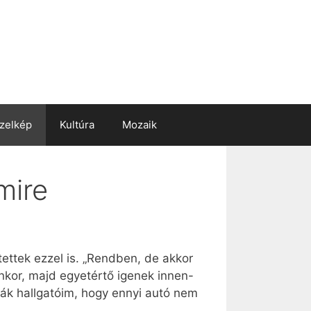
zelkép
Kultúra
Mozaik
mire
ettek ezzel is. „Rendben, de akkor
enkor, majd egyetértő igenek innen-
ák hallgatóim, hogy ennyi autó nem