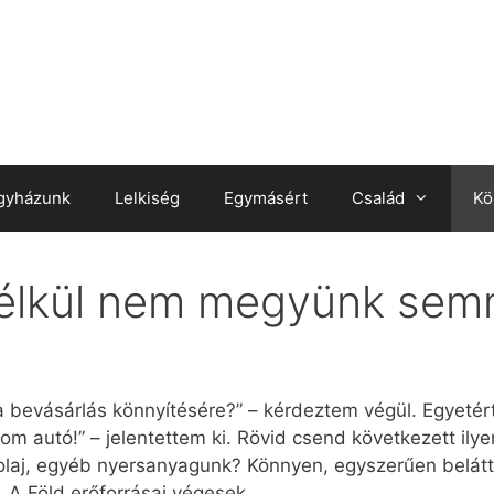
gyházunk
Lelkiség
Egymásért
Család
Kö
nélkül nem megyünk sem
a bevásárlás könnyítésére?” – kérdeztem végül. Egyetért
om autó!” – jelentettem ki. Rövid csend következett ily
 olaj, egyéb nyersanyagunk? Könnyen, egyszerűen belátt
is. A Föld erőforrásai végesek.