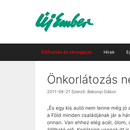
Kilépés
a
tartalomba
Előfizetés és támogatás
Hírek
E
Önkorlátozás 
2011-08-21
Szerző:
Bakonyi Gábor
„És egy kis autó nem lenne még jó 
a Föld minden családjának jár a hár
onnan. Van ehhez elég acél, ólom,
állítható elő. Korlátaink vannak itt 