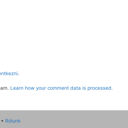
lentkezni
.
spam.
Learn how your comment data is processed.
•
Rólunk