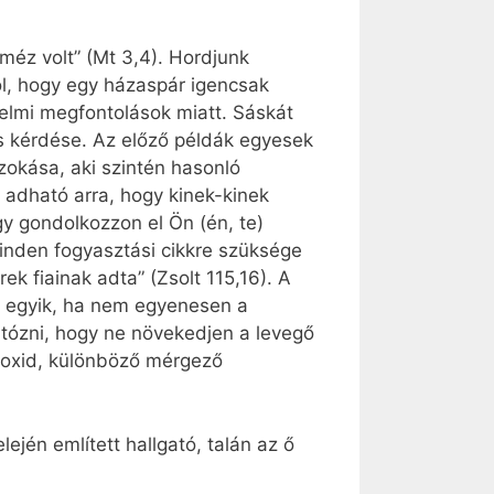
 méz volt” (Mt 3,4). Hordjunk
l, hogy egy házaspár igencsak
elmi megfontolások miatt. Sáskát
ás kérdése. Az előző példák egyesek
okása, aki szintén hasonló
 adható arra, hogy kinek-kinek
gy gondolkozzon el Ön (én, te)
minden fogyasztási cikkre szüksége
k fiainak adta” (Zsolt 115,16). A
z egyik, ha nem egyenesen a
tózni, hogy ne növekedjen a levegő
noxid, különböző mérgező
ején említett hallgató, talán az ő