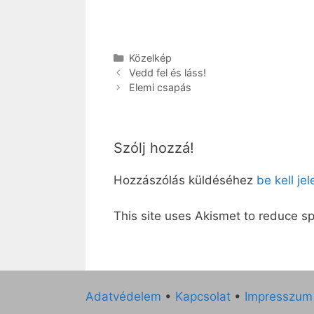
Kategória
Közelkép
Vedd fel és láss!
Elemi csapás
Szólj hozzá!
Hozzászólás küldéséhez
be kell je
This site uses Akismet to reduce 
Adatvédelem
•
Kapcsolat
•
Impresszum