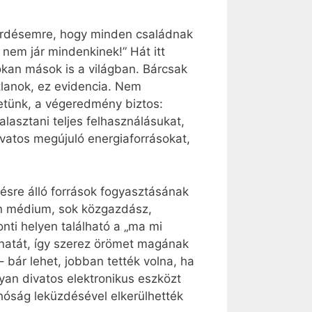
kérdésemre, hogy minden családnak
nem jár mindenkinek!” Hát itt
kan mások is a világban. Bárcsak
tlanok, ez evidencia. Nem
letünk, a végeredmény biztos:
alasztani teljes felhasználásukat,
ivatos megújuló energiaforrásokat,
ésre álló források fogyasztásának
en médium, sok közgazdász,
nti helyen található a „ma mi
ánatát, így szerez örömet magának
 bár lehet, jobban tették volna, ha
yan divatos elektronikus eszközt
hóság leküzdésével elkerülhették