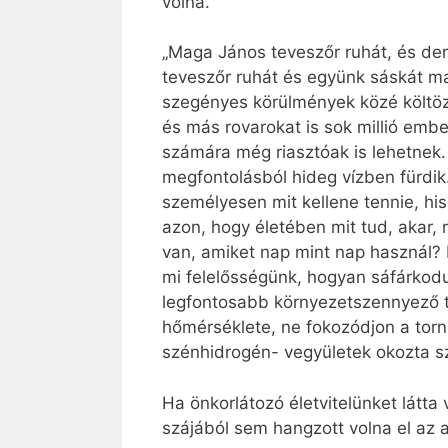
volna.
„Maga János teveszőr ruhát, és dere
teveszőr ruhát és együnk sáskát m
szegényes körülmények közé költözö
és más rovarokat is sok millió emb
számára még riasztóak is lehetnek
megfontolásból hideg vízben fürdik
személyesen mit kellene tennie, hi
azon, hogy életében mit tud, akar, 
van, amiket nap mint nap használ? M
mi felelősségünk, hogyan sáfárkod
legfontosabb környezetszennyező t
hőmérséklete, ne fokozódjon a tor
szénhidrogén- vegyületek okozta 
Ha önkorlátozó életvitelünket látta 
szájából sem hangzott volna el az a