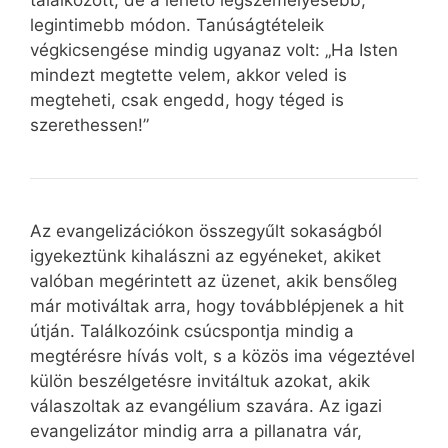
találkozott, de a lehető legszemélyesebb,
legintimebb módon. Tanúságtételeik
végkicsengése mindig ugyanaz volt: „Ha Isten
mindezt megtette velem, akkor veled is
megteheti, csak engedd, hogy téged is
szerethessen!”
Az evangelizációkon összegyűlt sokaságból
igyekeztünk kihalászni az egyéneket, akiket
valóban megérintett az üzenet, akik bensőleg
már motiváltak arra, hogy továbblépjenek a hit
útján. Találkozóink csúcspontja mindig a
megtérésre hívás volt, s a közös ima végeztével
külön beszélgetésre invitáltuk azokat, akik
válaszoltak az evangélium szavára. Az igazi
evangelizátor mindig arra a pillanatra vár,