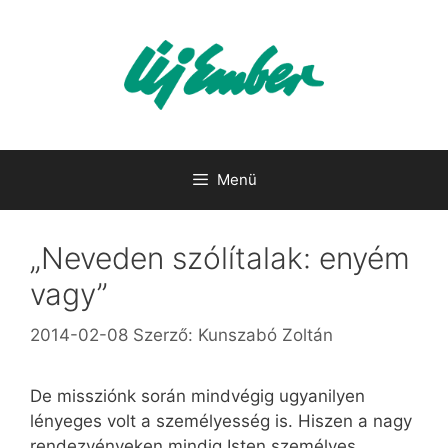
Kilépés
a
tartalomba
Menü
„Neveden szólítalak: enyém
vagy”
2014-02-08
Szerző:
Kunszabó Zoltán
De missziónk során mindvégig ugyanilyen
lényeges volt a személyesség is. Hiszen a nagy
rendezvényeken mindig Isten személyes