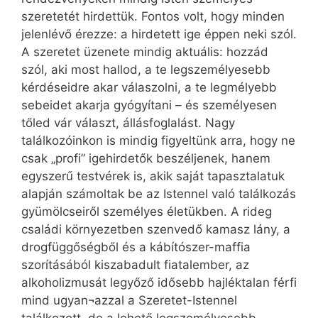
szeretetét hirdettük. Fontos volt, hogy minden
jelenlévő érezze: a hirdetett ige éppen neki szól.
A szeretet üzenete mindig aktuális: hozzád
szól, aki most hallod, a te legszemélyesebb
kérdéseidre akar válaszolni, a te legmélyebb
sebeidet akarja gyógyítani – és személyesen
tőled vár választ, állásfoglalást. Nagy
találkozóinkon is mindig figyeltünk arra, hogy ne
csak „profi” igehirdetők beszéljenek, hanem
egyszerű testvérek is, akik saját tapasztalatuk
alapján számoltak be az Istennel való találkozás
gyümölcseiről személyes életükben. A rideg
családi környezetben szenvedő kamasz lány, a
drogfüggőségből és a kábítószer-maffia
szorításából kiszabadult fiatalember, az
alkoholizmusát legyőző idősebb hajléktalan férfi
mind ugyan¬azzal a Szeretet-Istennel