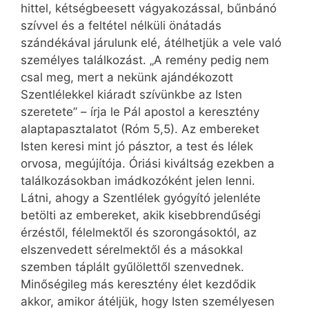
hittel, kétségbeesett vágyakozással, bűnbánó
szívvel és a feltétel nélküli önátadás
szándékával járulunk elé, átélhetjük a vele való
személyes találkozást. „A remény pedig nem
csal meg, mert a nekünk ajándékozott
Szentlélekkel kiáradt szívünkbe az Isten
szeretete” – írja le Pál apostol a keresztény
alaptapasztalatot (Róm 5,5). Az embereket
Isten keresi mint jó pásztor, a test és lélek
orvosa, megújítója. Óriási kiváltság ezekben a
találkozásokban imádkozóként jelen lenni.
Látni, ahogy a Szentlélek gyógyító jelenléte
betölti az embereket, akik kisebbrendűségi
érzéstől, félelmektől és szorongásoktól, az
elszenvedett sérelmektől és a másokkal
szemben táplált gyűlölettől szenvednek.
Minőségileg más keresztény élet kezdődik
akkor, amikor átéljük, hogy Isten személyesen