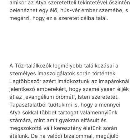
amikor az Atya szeretetteli tekintetével őszintén
belenézhet egy élő, hús-vér ember szemébe, s
megérzi, hogy ez a szeretet célba talál.
A Tűz-találkozók legmélyebb találkozásai a
személyes imaszolgálatok során történtek.
Legtöbbször azért imádkoztunk az imapároknál
jelentkező emberekért, hogy személyesen éljék
át az „evangélium örömét”, Isten szeretetét.
Tapasztalatból tudtuk mi is, hogy a mennyei
Atya sokkal többet tartogat valamennyiünk
számára, mint amit gyakran elfásult és
megszokottá vált keresztény életünk során
átélünk. De ha valódi bizalommal, megújuló