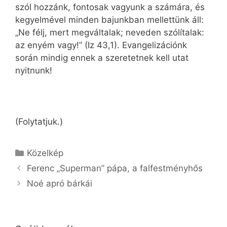
szól hozzánk, fontosak vagyunk a számára, és
kegyelmével minden bajunkban mellettünk áll:
„Ne félj, mert megváltalak; neveden szólítalak:
az enyém vagy!” (Iz 43,1). Evangelizációnk
során mindig ennek a szeretetnek kell utat
nyitnunk!
(Folytatjuk.)
Kategória
Közelkép
Ferenc „Superman” pápa, a falfestményhős
Noé apró bárkái