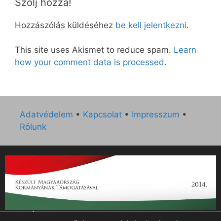
Szólj hozzá!
Hozzászólás küldéséhez
be kell jelentkezni
.
This site uses Akismet to reduce spam.
Learn
how your comment data is processed.
Adatvédelem
•
Kapcsolat
•
Impresszum
•
Rólunk
„Az Új Ember katolikus hetilap 2014. évi működésének