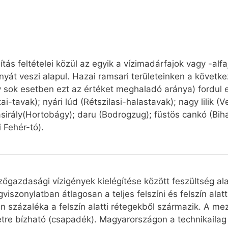
tás feltételei közül az egyik a vízimadárfajok vagy -alf
yát veszi alapul. Hazai ramsari területeinken a követke
 sok esetben ezt az értéket meghaladó aránya) fordul e
ai-tavak); nyári lúd (Rétszilasi-halastavak); nagy lilik 
asirály(Hortobágy); daru (Bodrogzug); füstös cankó (Bih
 Fehér-tó).
őgazdasági vízigények kielégítése között feszültség al
gviszonylatban átlagosan a teljes felszíni és felszín alat
 százaléka a felszín alatti rétegekből származik. A me
tre bízható (csapadék). Magyarországon a technikailag 