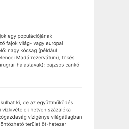
ajok egy populációjának
ző fajok világ- vagy európai
lő: nagy kócsag (például
(Velencei Madárrezervátum); tőkés
arugrai-halastavak); pajzsos cankó
akulhat ki, de az együttműködés
ti vízkivételek hetven százaléka
zőgazdaság vízigénye világátlagban
öntözhető terület öt-hatezer