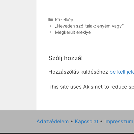
Kategória
Közelkép
„Neveden szólítalak: enyém vagy”
Megkerült ereklye
Szólj hozzá!
Hozzászólás küldéséhez
be kell je
This site uses Akismet to reduce 
Adatvédelem
•
Kapcsolat
•
Impresszum