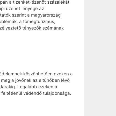
pán a tizenkét-tizenöt százalékát
napi üzenet lényege az
tatók szerint a magyarországi
roblémák, a tömegturizmus,
eszélyeztető tényezők számának
s védelemnek köszönhetően ezeken a
k meg a jövőnek az eltűnőben lévő
adarakig. Legalább ezeken a
s feltétlenül védendő tulajdonsága.