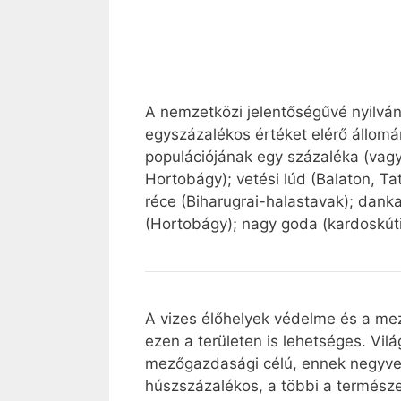
A nemzetközi jelentőségűvé nyilvání
egyszázalékos értéket elérő állomán
populációjának egy százaléka (vagy
Hortobágy); vetési lúd (Balaton, Tat
réce (Biharugrai-halastavak); dank
(Hortobágy); nagy goda (kardoskúti
A vizes élőhelyek védelme és a mez
ezen a területen is lehetséges. Vilá
mezőgazdasági célú, ennek negyven
húszszázalékos, a többi a természe