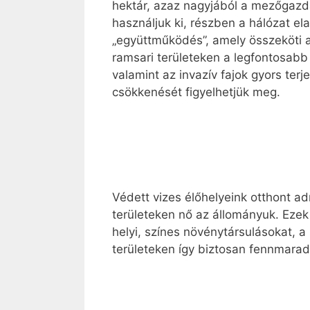
hektár, azaz nagyjából a mezőgazda
használjuk ki, részben a hálózat el
„együttműködés”, amely összeköti a
ramsari területeken a legfontosabb
valamint az invazív fajok gyors te
csökkenését figyelhetjük meg.
Védett vizes élőhelyeink otthont 
területeken nő az állományuk. Ezek 
helyi, színes növénytársulásokat, 
területeken így biztosan fennmaradh