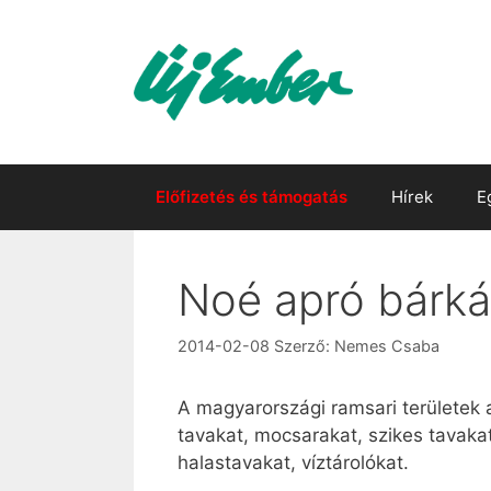
Kilépés
a
tartalomba
Előfizetés és támogatás
Hírek
E
Noé apró bárká
2014-02-08
Szerző:
Nemes Csaba
A magyarországi ramsari területek 
tavakat, mocsarakat, szikes tavakat
halastavakat, víztárolókat.