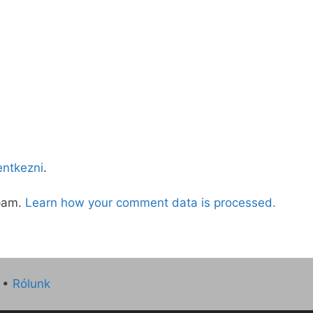
lentkezni
.
spam.
Learn how your comment data is processed.
•
Rólunk