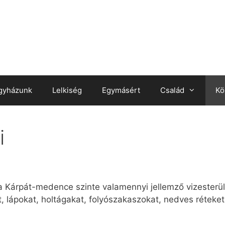
gyházunk
Lelkiség
Egymásért
Család
Kö
i
a Kárpát-medence szinte valamennyi jellemző vizesterül
, lápokat, holtágakat, folyószakaszokat, nedves réteket