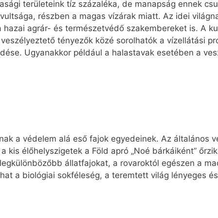
sági területeink tíz százaléka, de manapság ennek csu
avultsága, részben a magas vízárak miatt. Az idei világ
 hazai agrár- és természetvédő szakembereket is. A ku
 veszélyeztető tényezők közé sorolhatók a vízellátási p
rjedése. Ugyanakkor például a halastavak esetében a v
adnak a védelem alá eső fajok egyedeinek. Az általáno
a kis élőhelyszigetek a Föld apró „Noé bárkáiként” őrzi
a legkülönbözőbb állatfajokat, a rovaroktól egészen a m
at a biológiai sokféleség, a teremtett világ lényeges é