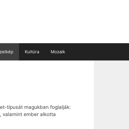
zelkép
Kultúra
Mozaik
et-típusát magukban foglalják:
, valamint ember alkotta