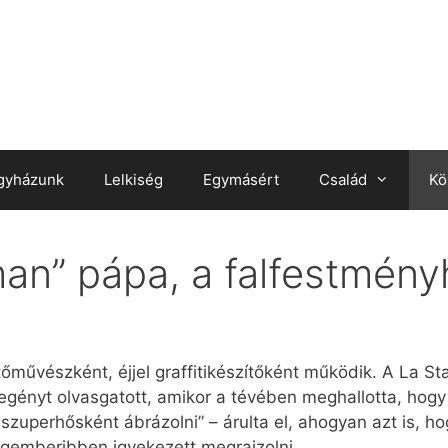
gyházunk
Lelkiség
Egymásért
Család
Kö
an” pápa, a falfestmén
stőművészként, éjjel graffitikészítőként működik. A La 
gényt olvasgatott, amikor a tévében meghallotta, hogy
t szuperhősként ábrázolni” – árulta el, ahogyan azt is, h
egemberibben igyekezett megrajzolni.