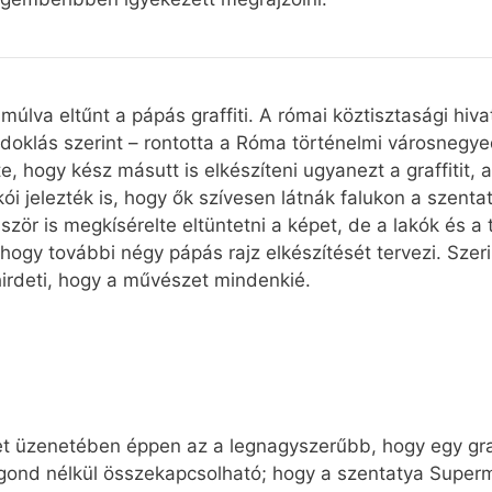
múlva eltűnt a pápás graffiti. A római köztisztasági hi
indoklás szerint – rontotta a Róma történelmi városnegye
te, hogy kész másutt is elkészíteni ugyanezt a graffitit
akói jelezték is, hogy ők szívesen látnák falukon a szen
r is megkísérelte eltüntetni a képet, de a lakók és a t
, hogy további négy pápás rajz elkészítését tervezi. Szeri
irdeti, hogy a művészet mindenkié.
et üzenetében éppen az a legnagyszerűbb, hogy egy gra
gond nélkül összekapcsolható; hogy a szentatya Superman