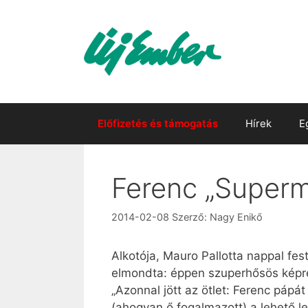
Kilépés
a
tartalomba
Előfizetés és támogatás
Hírek
E
Ferenc „Superm
2014-02-08
Szerző:
Nagy Enikő
Alkotója, Mauro Pallotta nappal fe
elmondta: éppen szuperhősös képre
„Azonnal jött az ötlet: Ferenc pápá
(ahogyan ő fogalmazott) a lehető l