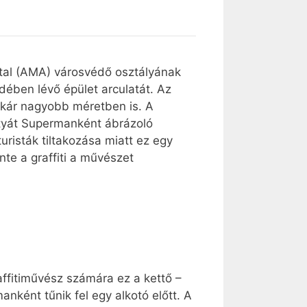
vatal (AMA) városvédő osztályának
dében lévő épület arculatát. Az
, akár nagyobb méretben is. A
tatyát Supermanként ábrázoló
uristák tiltakozása miatt ez egy
nte a graffiti a művészet
ffitiművész számára ez a kettő –
ként tűnik fel egy alkotó előtt. A