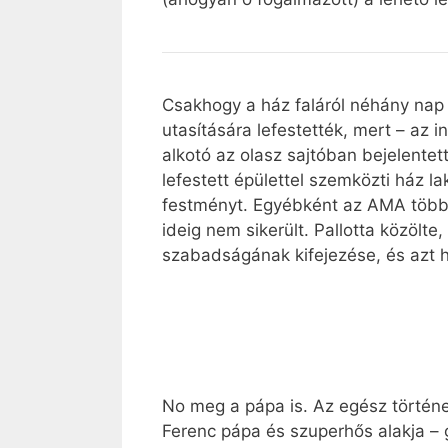
Csakhogy a ház faláról néhány nap 
utasítására lefestették, mert – az 
alkotó az olasz sajtóban bejelentet
lefestett épülettel szemközti ház l
festményt. Egyébként az AMA többszö
ideig nem sikerült. Pallotta közölte
szabadságának kifejezése, és azt h
No meg a pápa is. Az egész történ
Ferenc pápa és szuperhős alakja – 