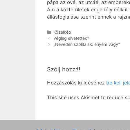
pápa az övé, az utcáé, az embereké
Ám a közterületek engedély nélküli 
állásfoglalása szerint ennek a rajz
Kategória
Közelkép
Végleg elvetették?
„Neveden szólítalak: enyém vagy”
Szólj hozzá!
Hozzászólás küldéséhez
be kell je
This site uses Akismet to reduce 