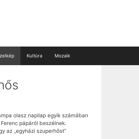
zelkép
Kultúra
Mozaik
yhős
Stampa olasz napilap egyik számában
 Ferenc pápáról beszélnek.
ogy az „egyházi szuperhőst”