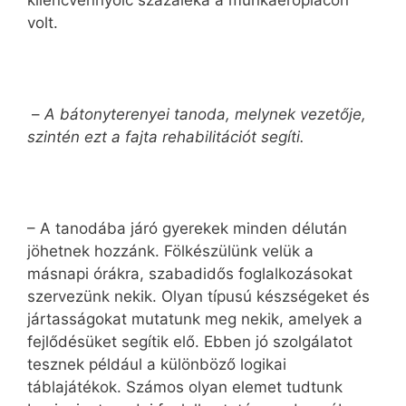
kilencvennyolc százaléka a munkaerőpiacon
volt.
–
A bátonyterenyei tanoda, melynek vezetője,
szintén ezt a fajta rehabilitációt segíti.
– A tanodába járó gyerekek minden délután
jöhetnek hozzánk. Fölkészülünk velük a
másnapi órákra, szabadidős foglalkozásokat
szervezünk nekik. Olyan típusú készségeket és
jártasságokat mutatunk meg nekik, amelyek a
fejlődésüket segítik elő. Ebben jó szolgálatot
tesznek például a különböző logikai
táblajátékok. Számos olyan elemet tudtunk