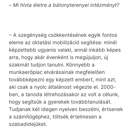
–
Mi hívta életre a bátonyterenyei intézményt?
– A szegénység csökkentésének egyik fontos
eleme az oktatási mobilizáció segítése: minél
képzettebb ugyanis valaki, annál inkább képes
arra, hogy akár évenként is megújuljon, új
szakmát tudjon tanulni. Könnyebb a
munkaerőpiac elvárásainak megfelelően
továbbképezni egy képzett embert, mint azt,
aki csak a nyolc általánost végezte el. 2000-
ben, a tanoda létrehozásakor az volt a célunk,
hogy segítsük a gyerekek továbbtanulását.
Tudjanak két idegen nyelven beszélni, értsenek
a számítógéphez, töltsék értelmesen a
szabadidejüket.