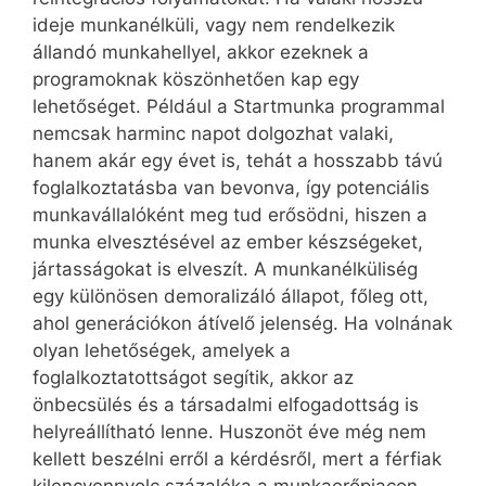
ideje munkanélküli, vagy nem rendelkezik
állandó munkahellyel, akkor ezeknek a
programoknak köszönhetően kap egy
lehetőséget. Például a Startmunka programmal
nemcsak harminc napot dolgozhat valaki,
hanem akár egy évet is, tehát a hosszabb távú
foglalkoztatásba van bevonva, így potenciális
munkavállalóként meg tud erősödni, hiszen a
munka elvesztésével az ember készségeket,
jártasságokat is elveszít. A munkanélküliség
egy különösen demoralizáló állapot, főleg ott,
ahol generációkon átívelő jelenség. Ha volnának
olyan lehetőségek, amelyek a
foglalkoztatottságot segítik, akkor az
önbecsülés és a társadalmi elfogadottság is
helyreállítható lenne. Huszonöt éve még nem
kellett beszélni erről a kérdésről, mert a férfiak