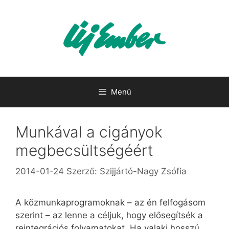
Kilépés
a
tartalomba
Menü
Munkával a cigányok
megbecsültségéért
2014-01-24
Szerző:
Szijjártó-Nagy Zsófia
A közmunkaprogramoknak – az én felfogásom
szerint – az lenne a céljuk, hogy elősegítsék a
reintegrációs folyamatokat. Ha valaki hosszú