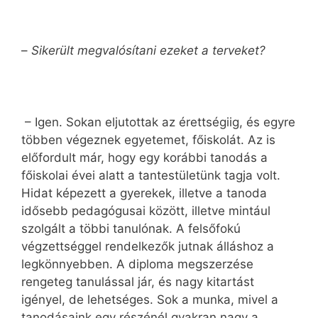
–
Sikerült megvalósítani ezeket a terveket?
– Igen. Sokan eljutottak az érettségiig, és egyre
többen végeznek egyetemet, főiskolát. Az is
előfordult már, hogy egy korábbi tanodás a
főiskolai évei alatt a tantestületünk tagja volt.
Hidat képezett a gyerekek, illetve a tanoda
idősebb pedagógusai között, illetve mintául
szolgált a többi tanulónak. A felsőfokú
végzettséggel rendelkezők jutnak álláshoz a
legkönnyebben. A diploma megszerzése
rengeteg tanulással jár, és nagy kitartást
igényel, de lehetséges. Sok a munka, mivel a
tanodásaink egy részénél gyakran nagy a