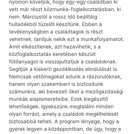
nyomon követjük, hogy egy-egy családban ki
vett már részt közmunka-foglalkoztatásban, ki
nem. Márciustól a rossz idő beálltáig
hulladékból tüzelőt készítünk. Ebben a
tevékenységben a családtagok is részt
vehetnek, tanítjuk nekik ezt a munkafolyamatot.
Amit elkészítenek, azt hazavihetik, s a
közfoglalkoztatás keretében készült
fűtőanyagot is visszajuttatjuk a családoknak.
Segítjük a kiskerti gazdálkodás elindulását is.
Nemcsak vetőmagokat adunk a rászorulóknak,
hanem olyan szakembert is biztosítunk
számunkra, aki bevezeti őket a mezőgazdasági
munkák alapismereteibe. Ezek kiegészítő
lehetőségek. Igyekszünk megtalálni minden
olyan forrást, amely a családok megélhetését
biztosabbá teheti. A program lényege, hogy a
gyerek legyen a középpontban, de úgy, hogy a